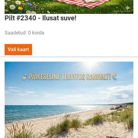
Pilt #2340 - Ilusat suve!
Saadetud: 0 korda
Vali kaart