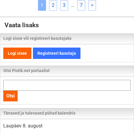
1
2
3
...
7
>
Vaata lisaks
Logi sisse või registreeri kasutajaks
Logi sisse
Registreeri kasutaja
Otsi Pistik.net portaalist
Otsi
kogu
Otsi
lehelt
Tänased ja tulevased pühad kalendris
Laupäev 8. august