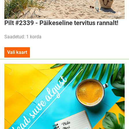
Pilt #2339 - Päikeseline tervitus rannalt!
Saadetud: 1 korda
Vali kaart