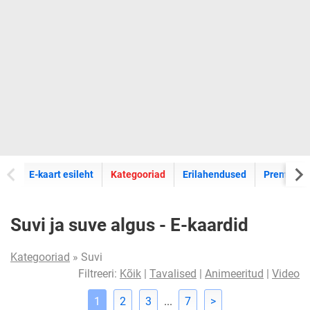
E-kaartide
E-kaart esileht
Kategooriad
Erilahendused
Premium k
Suvi ja suve algus - E-kaardid
Kategooriad
» Suvi
Filtreeri:
Kõik
|
Tavalised
|
Animeeritud
|
Video
1
2
3
...
7
>