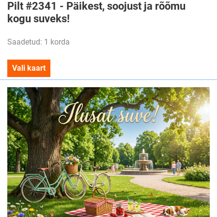
Pilt #2341 - Päikest, soojust ja rõõmu
kogu suveks!
Saadetud: 1 korda
Vali kaart