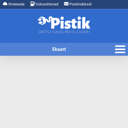
Ilmateade
Kütusehinnad
Postiindeksid
Ekaart