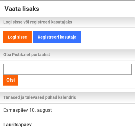
Vaata lisaks
Logi sisse või registreeri kasutajaks
Logi sisse
Registreeri kasutaja
Otsi Pistik.net portaalist
Otsi
kogu
Otsi
lehelt
Tänased ja tulevased pühad kalendris
Esmaspäev 10. august
Lauritsapäev