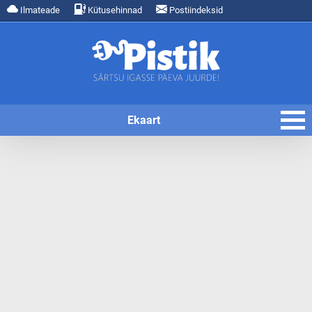
Ilmateade
Kütusehinnad
Postiindeksid
Ekaart