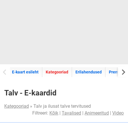
E-kaartide
E-kaart esileht
Kategooriad
Erilahendused
Premium k
Talv - E-kaardid
Kategooriad
» Talv ja ilusat talve tervitused
Filtreeri:
Kõik
|
Tavalised
|
Animeeritud
|
Video