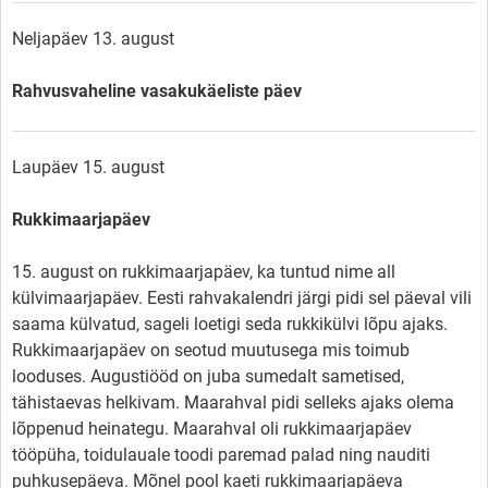
Neljapäev 13. august
Rahvusvaheline vasakukäeliste päev
Laupäev 15. august
Rukkimaarjapäev
15. august on rukkimaarjapäev, ka tuntud nime all
külvimaarjapäev. Eesti rahvakalendri järgi pidi sel päeval vili
saama külvatud, sageli loetigi seda rukkikülvi lõpu ajaks.
Rukkimaarjapäev on seotud muutusega mis toimub
looduses. Augustiööd on juba sumedalt sametised,
tähistaevas helkivam. Maarahval pidi selleks ajaks olema
lõppenud heinategu. Maarahval oli rukkimaarjapäev
tööpüha, toidulauale toodi paremad palad ning nauditi
puhkusepäeva. Mõnel pool kaeti rukkimaarjapäeva