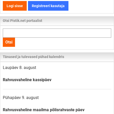
Logi sisse
Registreeri kasutaja
Otsi Pistik.net portaalist
Otsi
kogu
Otsi
lehelt
Tänased ja tulevased pühad kalendris
Laupäev 8. august
Rahvusvaheline kassipäev
Pühapäev 9. august
Rahvusvaheline maailma põlisrahvaste päev