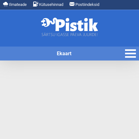
Ilmateade
Kütusehinnad
Postiindeksid
Ekaart