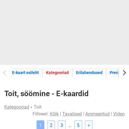
E-kaartide
E-kaart esileht
Kategooriad
Erilahendused
Premium k
Toit, söömine - E-kaardid
Kategooriad
» Toit
Filtreeri:
Kõik
|
Tavalised
|
Animeeritud
|
Video
1
2
3
...
5
>