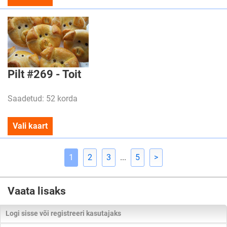
Pilt #269 - Toit
Saadetud: 52 korda
Vali kaart
1
2
3
...
5
>
Vaata lisaks
Logi sisse või registreeri kasutajaks