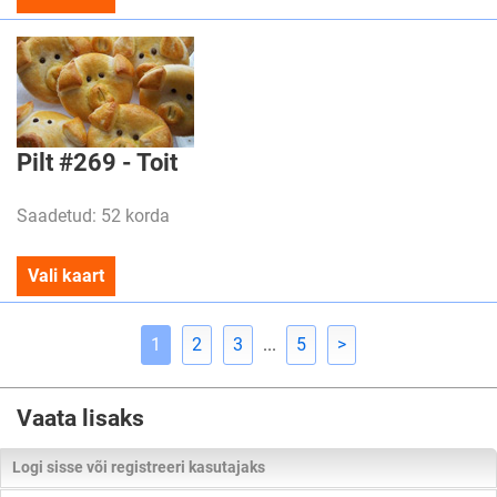
Pilt #269 - Toit
Saadetud: 52 korda
Vali kaart
1
2
3
...
5
>
Vaata lisaks
Logi sisse või registreeri kasutajaks