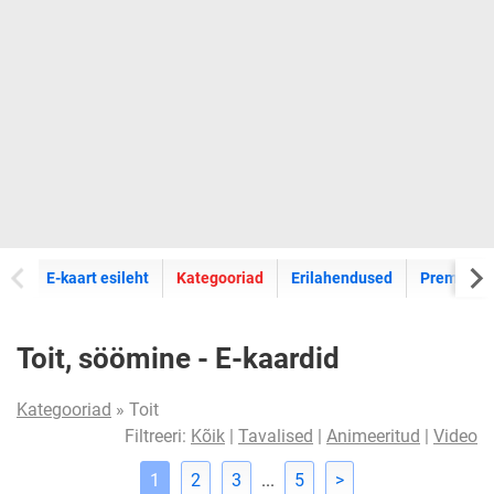
E-kaartide
E-kaart esileht
Kategooriad
Erilahendused
Premium k
Toit, söömine - E-kaardid
Kategooriad
» Toit
Filtreeri:
Kõik
|
Tavalised
|
Animeeritud
|
Video
1
2
3
...
5
>