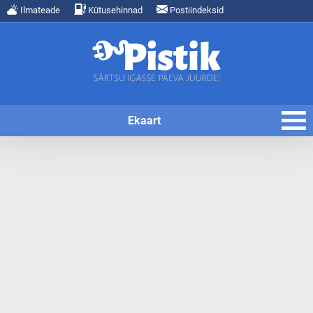
Ilmateade
Kütusehinnad
Postiindeksid
Ekaart