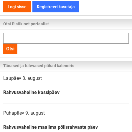
Logi sisse
Registreeri kasutaja
Otsi Pistik.net portaalist
Otsi
kogu
Otsi
lehelt
Tänased ja tulevased pühad kalendris
Laupäev 8. august
Rahvusvaheline kassipäev
Pühapäev 9. august
Rahvusvaheline maailma põlisrahvaste päev