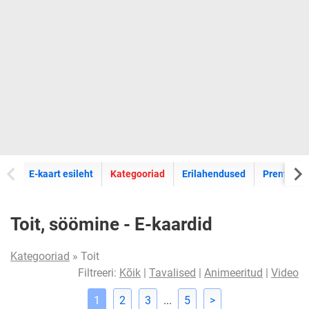
E-kaartide
E-kaart esileht
Kategooriad
Erilahendused
Premium k
Toit, söömine - E-kaardid
Kategooriad
» Toit
Filtreeri:
Kõik
|
Tavalised
|
Animeeritud
|
Video
1
2
3
...
5
>