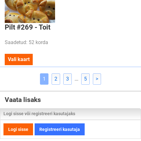
Pilt #269 - Toit
Saadetud: 52 korda
Vali kaart
1
2
3
...
5
>
Vaata lisaks
Logi sisse või registreeri kasutajaks
Logi sisse
Registreeri kasutaja