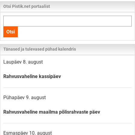
Otsi Pistik.net portaalist
Otsi
kogu
Otsi
lehelt
Tänased ja tulevased pühad kalendris
Laupäev 8. august
Rahvusvaheline kassipäev
Pühapäev 9. august
Rahvusvaheline maailma põlisrahvaste päev
Esmaspäev 10. august