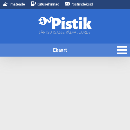
Ilmateade
Kütusehinnad
Postiindeksid
Ekaart