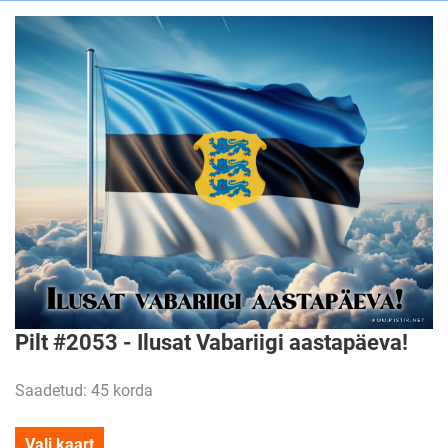
Pilt #2053 - Ilusat Vabariigi aastapäeva!
Saadetud: 45 korda
Vali kaart