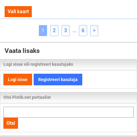
Vali kaart
1
2
3
...
6
>
Vaata lisaks
Logi sisse või registreeri kasutajaks
Logi sisse
Registreeri kasutaja
Otsi Pistik.net portaalist
Otsi
kogu
Otsi
lehelt