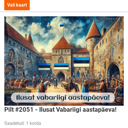
Vali kaart
Pilt #2051 - Ilusat Vabariigi aastapäeva!
Saadetud: 1 korda