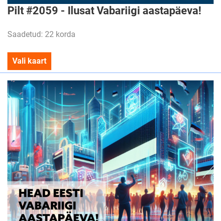
Pilt #2059 - Ilusat Vabariigi aastapäeva!
Saadetud: 22 korda
Vali kaart