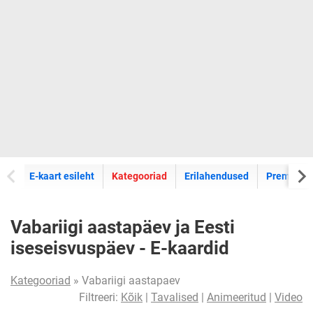
E-kaartide
E-kaart esileht
Kategooriad
Erilahendused
Premium k
Vabariigi aastapäev ja Eesti
iseseisvuspäev - E-kaardid
Kategooriad
» Vabariigi aastapaev
Filtreeri:
Kõik
|
Tavalised
|
Animeeritud
|
Video