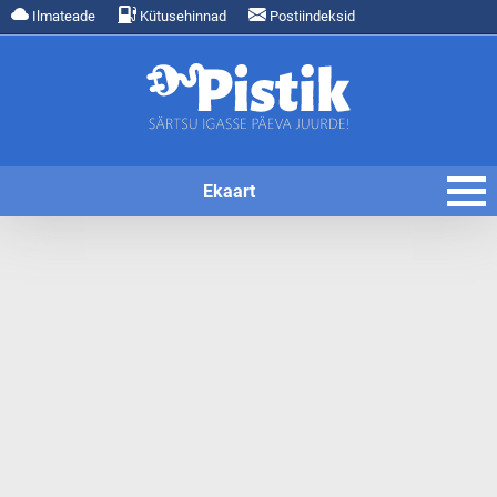
Ilmateade
Kütusehinnad
Postiindeksid
Ekaart