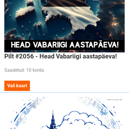
Pilt #2056 - Head Vabariigi aastapäeva!
Saadetud: 10 korda
Vali kaart