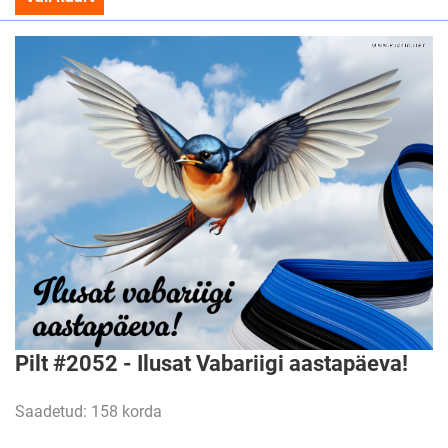
Pilt #2052 - Ilusat Vabariigi aastapäeva!
Saadetud: 158 korda