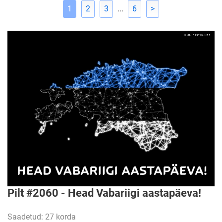
1
2
3
...
6
>
Pilt #2060 - Head Vabariigi aastapäeva!
Saadetud: 27 korda