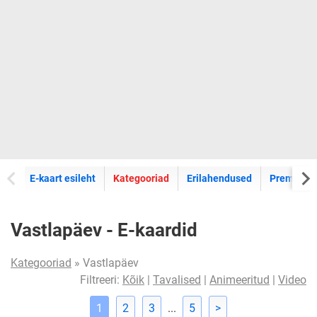
E-kaartide
E-kaart esileht
Kategooriad
Erilahendused
Premium k
Vastlapäev - E-kaardid
Kategooriad
» Vastlapäev
Filtreeri:
Kõik
|
Tavalised
|
Animeeritud
|
Video
1
2
3
...
5
>