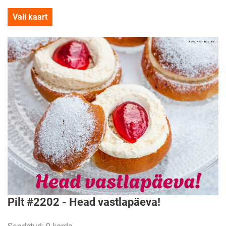
Vali kaart
Pilt #2202 - Head vastlapäeva!