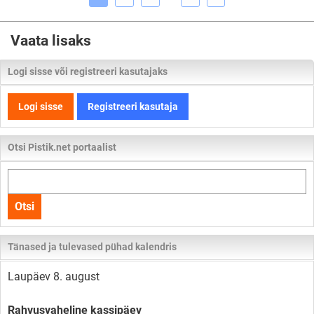
Vaata lisaks
Logi sisse või registreeri kasutajaks
Logi sisse
Registreeri kasutaja
Otsi Pistik.net portaalist
Otsi
kogu
Otsi
lehelt
Tänased ja tulevased pühad kalendris
Laupäev 8. august
Rahvusvaheline kassipäev