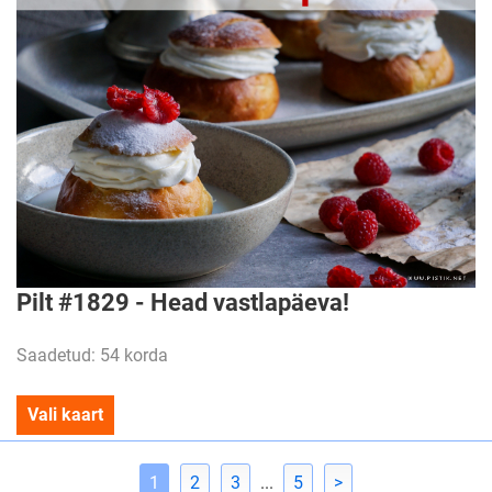
Pilt #1829 - Head vastlapäeva!
Saadetud: 54 korda
Vali kaart
1
2
3
...
5
>