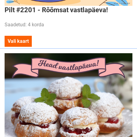
Pilt #2201 - Rõõmsat vastlapäeva!
Saadetud: 4 korda
Vali kaart