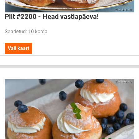
Pilt #2200 - Head vastlapäeva!
Saadetud: 10 korda
Vali kaart