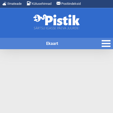
Ilmateade
Kütusehinnad
Postiindeksid
Ekaart