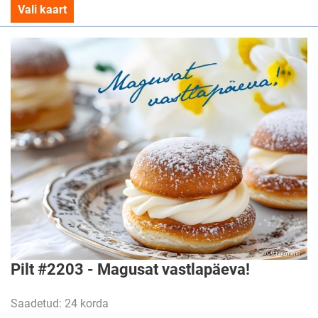
Vali kaart
Pilt #2203 - Magusat vastlapäeva!
Saadetud: 24 korda