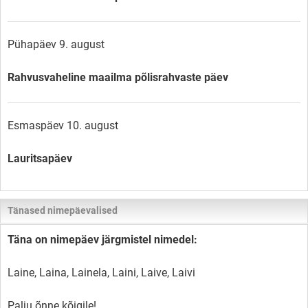
Pühapäev 9. august
Rahvusvaheline maailma põlisrahvaste päev
Esmaspäev 10. august
Lauritsapäev
Tänased nimepäevalised
Täna on nimepäev järgmistel nimedel:
Laine, Laina, Lainela, Laini, Laive, Laivi
Palju õnne kõigile!