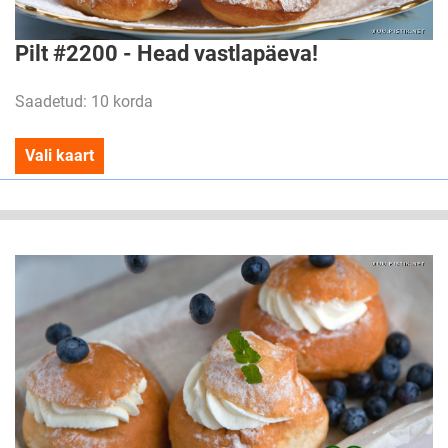
Pilt #2200 - Head vastlapäeva!
Saadetud: 10 korda
Vali kaart