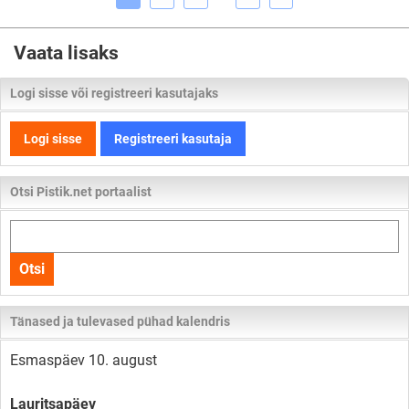
Vaata lisaks
Logi sisse või registreeri kasutajaks
Logi sisse
Registreeri kasutaja
Otsi Pistik.net portaalist
Otsi
kogu
Otsi
lehelt
Tänased ja tulevased pühad kalendris
Esmaspäev 10. august
Lauritsapäev