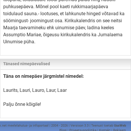
puhkusepäeva. Mõnel pool kaeti rukkimaarjapäeva
toidulaud sauna.- lootuses, et lahkunute hinged võtavad ka
söömingust- joomingust osa. Kirikukalendris on see neitsi
Maarja taevamineku ehk uinumise päev, ladina keeles
Assumptio Mariae, õigeusu kirikukalendris ka Jumalaema
Uinumise püha.
Tänased nimepäevalised
Täna on nimepäev järgmistel nimedel:
Laurits, Lauri, Lauro, Laur, Laar
Palju õnne kõigile!
k.net meelelahutus- ja infoportaal | 2004 - 2026 | Versioon 3.3 | Teenust toetab
UusWeb
Blogi
|
Privaatsuspoliitika
|
Kontakt
|
Reklaam