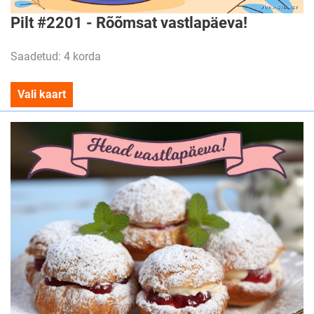
Pilt #2201 - Rõõmsat vastlapäeva!
Saadetud: 4 korda
Vali kaart