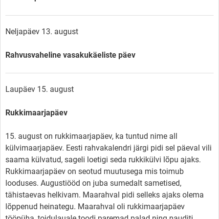
Neljapäev 13. august
Rahvusvaheline vasakukäeliste päev
Laupäev 15. august
Rukkimaarjapäev
15. august on rukkimaarjapäev, ka tuntud nime all
külvimaarjapäev. Eesti rahvakalendri järgi pidi sel päeval vili
saama külvatud, sageli loetigi seda rukkikülvi lõpu ajaks.
Rukkimaarjapäev on seotud muutusega mis toimub
looduses. Augustiööd on juba sumedalt sametised,
tähistaevas helkivam. Maarahval pidi selleks ajaks olema
lõppenud heinategu. Maarahval oli rukkimaarjapäev
tööpüha, toidulauale toodi paremad palad ning nauditi