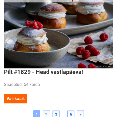
Pilt #1829 - Head vastlapäeva!
Saadetud: 54 korda
Vali kaart
1
2
3
...
5
>