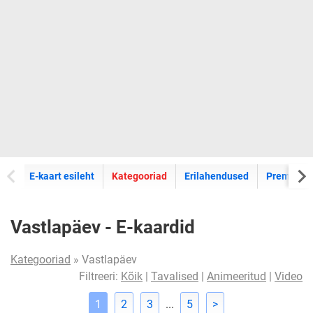
E-kaartide
E-kaart esileht
Kategooriad
Erilahendused
Premium k
Vastlapäev - E-kaardid
Kategooriad
» Vastlapäev
Filtreeri:
Kõik
|
Tavalised
|
Animeeritud
|
Video
1
2
3
...
5
>