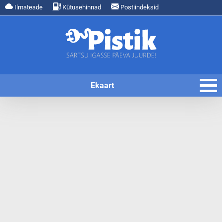
Ilmateade
Kütusehinnad
Postiindeksid
Ekaart