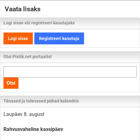
Vaata lisaks
Logi sisse või registreeri kasutajaks
Logi sisse
Registreeri kasutaja
Otsi Pistik.net portaalist
Otsi
kogu
Otsi
lehelt
Tänased ja tulevased pühad kalendris
Laupäev 8. august
Rahvusvaheline kassipäev