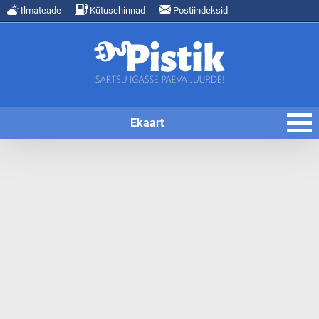
Ilmateade
Kütusehinnad
Postiindeksid
Ekaart