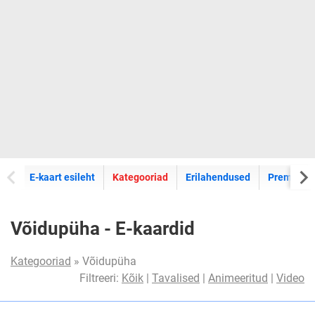
E-kaartide
E-kaart esileht
Kategooriad
Erilahendused
Premium k
Võidupüha - E-kaardid
Kategooriad
» Võidupüha
Filtreeri:
Kõik
|
Tavalised
|
Animeeritud
|
Video