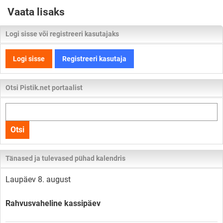
Vaata lisaks
Logi sisse või registreeri kasutajaks
Logi sisse
Registreeri kasutaja
Otsi Pistik.net portaalist
Otsi
kogu
Otsi
lehelt
Tänased ja tulevased pühad kalendris
Laupäev 8. august
Rahvusvaheline kassipäev