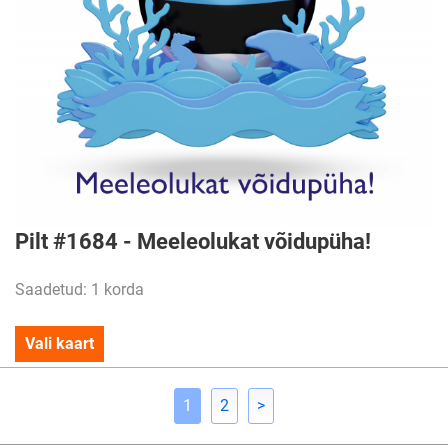
Pilt #1684 - Meeleolukat võidupüha!
Saadetud: 1 korda
Vali kaart
1
2
>