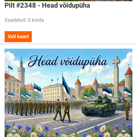
Pilt #2348 - Head võidupüha
Saadetud: 0 korda
Vali kaart