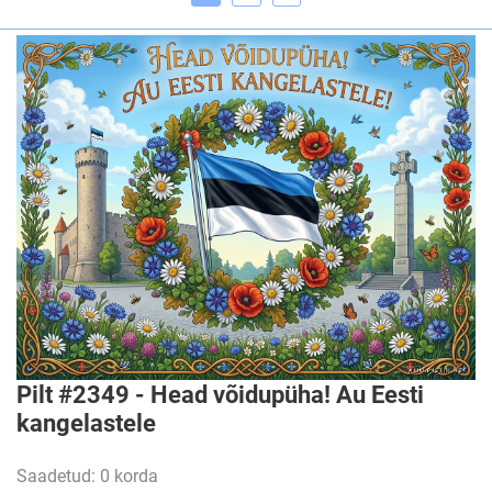
Pilt #2349 - Head võidupüha! Au Eesti
kangelastele
Saadetud: 0 korda