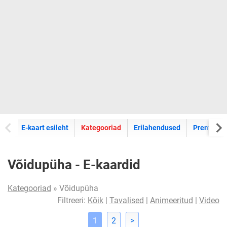
E-kaartide
E-kaart esileht
Kategooriad
Erilahendused
Premium k
Võidupüha - E-kaardid
Kategooriad
» Võidupüha
Filtreeri:
Kõik
|
Tavalised
|
Animeeritud
|
Video
1
2
>