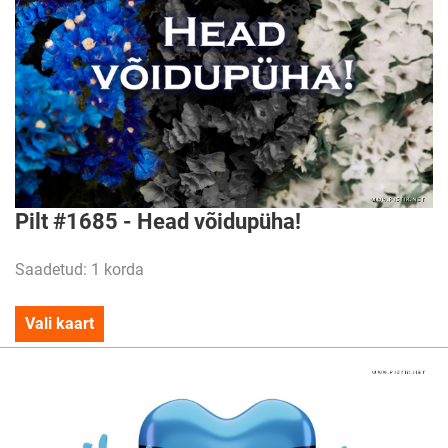
Pilt #1685 - Head võidupüha!
Saadetud: 1 korda
Vali kaart