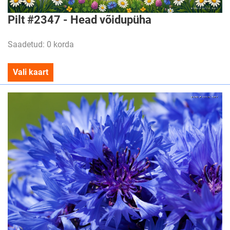
Pilt #2347 - Head võidupüha
Saadetud: 0 korda
Vali kaart