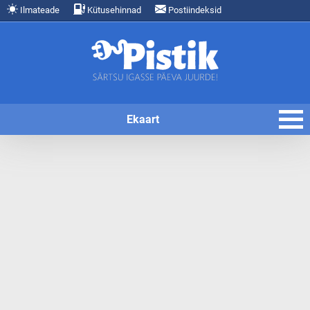
Ilmateade
Kütusehinnad
Postiindeksid
Ekaart