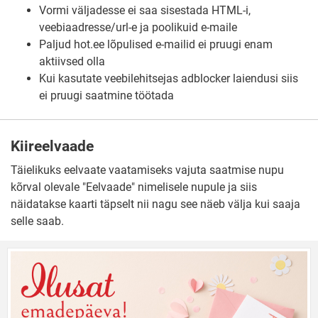
Vormi väljadesse ei saa sisestada HTML-i,
veebiaadresse/url-e ja poolikuid e-maile
Paljud hot.ee lõpulised e-mailid ei pruugi enam
aktiivsed olla
Kui kasutate veebilehitsejas adblocker laiendusi siis
ei pruugi saatmine töötada
Kiireelvaade
Täielikuks eelvaate vaatamiseks vajuta saatmise nupu
kõrval olevale "Eelvaade" nimelisele nupule ja siis
näidatakse kaarti täpselt nii nagu see näeb välja kui saaja
selle saab.