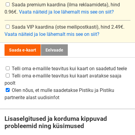
Saada premium kaardina
(ilma reklaamideta), hind
0.96€.
Vaata näiteid ja loe lähemalt mis see on siit?
Saada VIP kaardina
(otse meilipostkasti), hind 2.49€.
Vaata näiteid ja loe lähemalt mis see on siit?
Saada e-kaart
Eelvaade
Telli oma e-mailile teavitus kui kaart on saadetud teele
Telli oma e-mailile teavitus kui kaart avatakse saaja
poolt
Olen nõus, et mulle saadetakse Pistiku ja Pistiku
partnerite alast uudisinfot
Lisaselgitused ja korduma kippuvad
probleemid ning küsimused