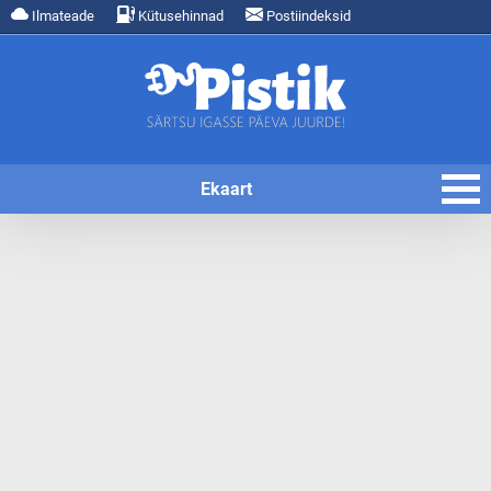
Ilmateade
Kütusehinnad
Postiindeksid
Ekaart