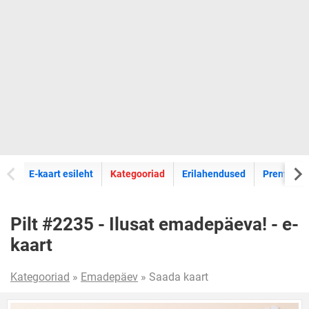
E-kaartide
E-kaart esileht
Kategooriad
Erilahendused
Premium k
Pilt #2235 - Ilusat emadepäeva! - e-
kaart
Kategooriad
»
Emadepäev
» Saada kaart