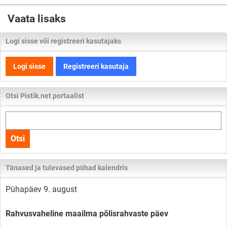
Vaata lisaks
Logi sisse või registreeri kasutajaks
Logi sisse
Registreeri kasutaja
Otsi Pistik.net portaalist
Otsi
kogu
Otsi
lehelt
Tänased ja tulevased pühad kalendris
Pühapäev 9. august
Rahvusvaheline maailma põlisrahvaste päev