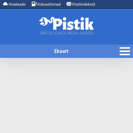
Ilmateade
Kütusehinnad
Postiindeksid
Ekaart