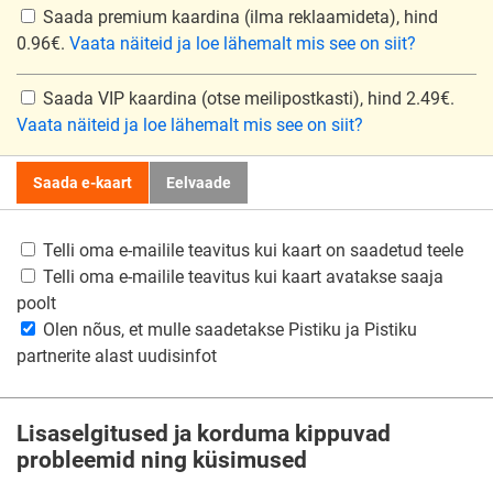
Saada premium kaardina
(ilma reklaamideta), hind
0.96€.
Vaata näiteid ja loe lähemalt mis see on siit?
Saada VIP kaardina
(otse meilipostkasti), hind 2.49€.
Vaata näiteid ja loe lähemalt mis see on siit?
Saada e-kaart
Eelvaade
Telli oma e-mailile teavitus kui kaart on saadetud teele
Telli oma e-mailile teavitus kui kaart avatakse saaja
poolt
Olen nõus, et mulle saadetakse Pistiku ja Pistiku
partnerite alast uudisinfot
Lisaselgitused ja korduma kippuvad
probleemid ning küsimused