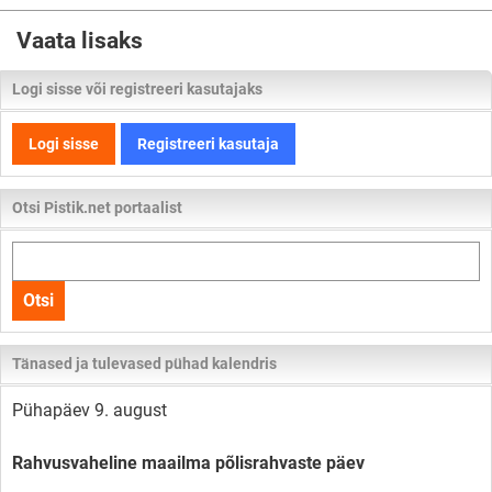
Vaata lisaks
Logi sisse või registreeri kasutajaks
Logi sisse
Registreeri kasutaja
Otsi Pistik.net portaalist
Otsi
kogu
Otsi
lehelt
Tänased ja tulevased pühad kalendris
Pühapäev 9. august
Rahvusvaheline maailma põlisrahvaste päev