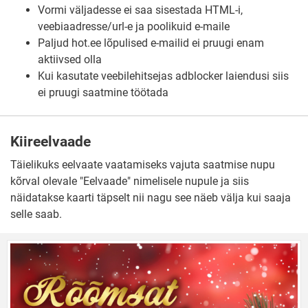
Vormi väljadesse ei saa sisestada HTML-i,
veebiaadresse/url-e ja poolikuid e-maile
Paljud hot.ee lõpulised e-mailid ei pruugi enam
aktiivsed olla
Kui kasutate veebilehitsejas adblocker laiendusi siis
ei pruugi saatmine töötada
Kiireelvaade
Täielikuks eelvaate vaatamiseks vajuta saatmise nupu
kõrval olevale "Eelvaade" nimelisele nupule ja siis
näidatakse kaarti täpselt nii nagu see näeb välja kui saaja
selle saab.