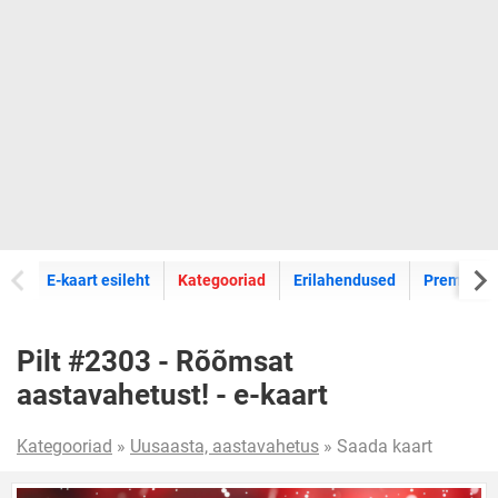
E-kaartide
E-kaart esileht
Kategooriad
Erilahendused
Premium k
Pilt #2303 - Rõõmsat
aastavahetust! - e-kaart
Kategooriad
»
Uusaasta, aastavahetus
» Saada kaart