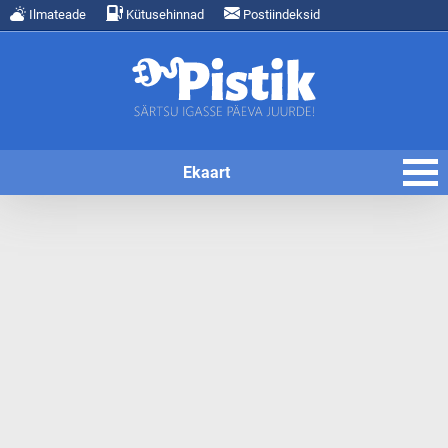
Ilmateade
Kütusehinnad
Postiindeksid
Ekaart