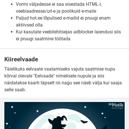
Vormi väljadesse ei saa sisestada HTML-i,
veebiaadresse/url-e ja poolikuid e-maile
Paljud hot.ee lõpulised e-mailid ei pruugi enam
aktiivsed olla
Kui kasutate veebilehitsejas adblocker laiendusi siis
ei pruugi saatmine töötada
Kiireelvaade
Täielikuks eelvaate vaatamiseks vajuta saatmise nupu
kõrval olevale "Eelvaade" nimelisele nupule ja siis
näidatakse kaarti täpselt nii nagu see näeb välja kui saaja
selle saab.