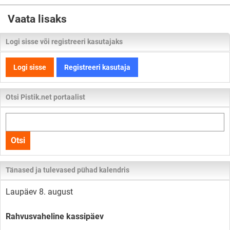
Vaata lisaks
Logi sisse või registreeri kasutajaks
Logi sisse
Registreeri kasutaja
Otsi Pistik.net portaalist
Otsi
kogu
Otsi
lehelt
Tänased ja tulevased pühad kalendris
Laupäev 8. august
Rahvusvaheline kassipäev