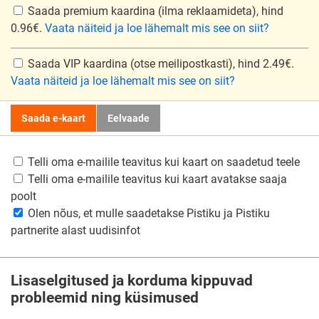
Saada premium kaardina
(ilma reklaamideta), hind
0.96€.
Vaata näiteid ja loe lähemalt mis see on siit?
Saada VIP kaardina
(otse meilipostkasti), hind 2.49€.
Vaata näiteid ja loe lähemalt mis see on siit?
Saada e-kaart
Eelvaade
Telli oma e-mailile teavitus kui kaart on saadetud teele
Telli oma e-mailile teavitus kui kaart avatakse saaja
poolt
Olen nõus, et mulle saadetakse Pistiku ja Pistiku
partnerite alast uudisinfot
Lisaselgitused ja korduma kippuvad
probleemid ning küsimused