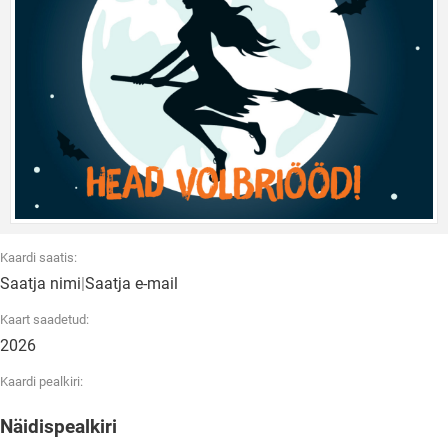
Kaardi saatis:
Saatja nimi
|
Saatja e-mail
Kaart saadetud:
2026
Kaardi pealkiri:
Näidispealkiri