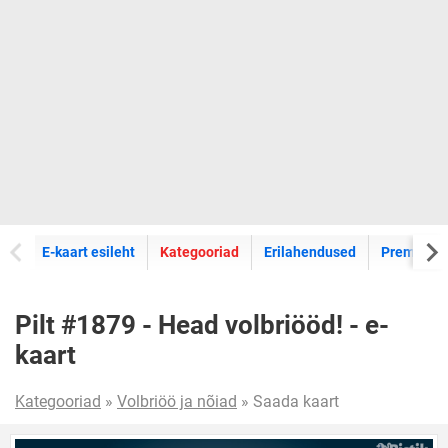
E-kaartide
E-kaart esileht
Kategooriad
Erilahendused
Premium k
Pilt #1879 - Head volbriööd! - e-
kaart
Kategooriad
»
Volbriöö ja nõiad
» Saada kaart