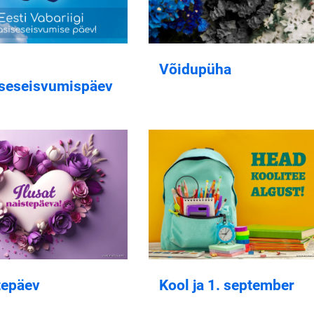
Võidupüha
iseseisvumispäev
tepäev
Kool ja 1. september