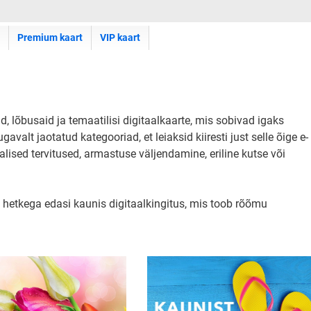
Premium kaart
VIP kaart
id, lõbusaid ja temaatilisi digitaalkaarte, mis sobivad igaks
lt jaotatud kategooriad, et leiaksid kiiresti just selle õige e-
alised tervitused, armastuse väljendamine, eriline kutse või
 hetkega edasi kaunis digitaalkingitus, mis toob rõõmu