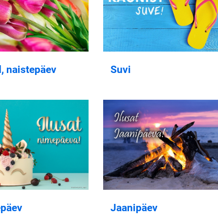
d, naistepäev
Suvi
päev
Jaanipäev