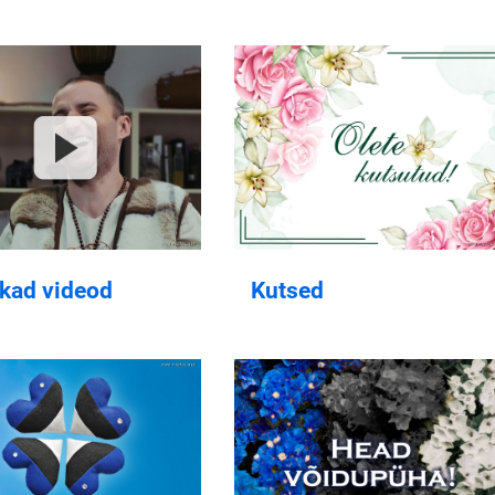
akad videod
Kutsed