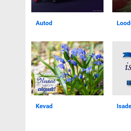
Autod
Lood
Kevad
Isad