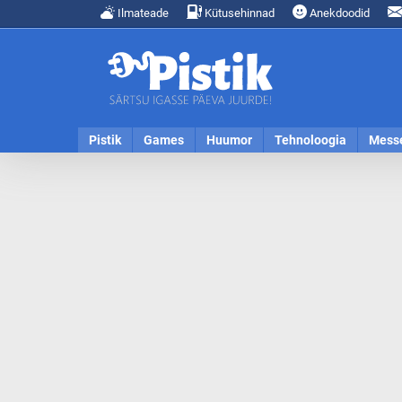
Ilmateade
Kütusehinnad
Anekdoodid
Pistik
Games
Huumor
Tehnoloogia
Mess