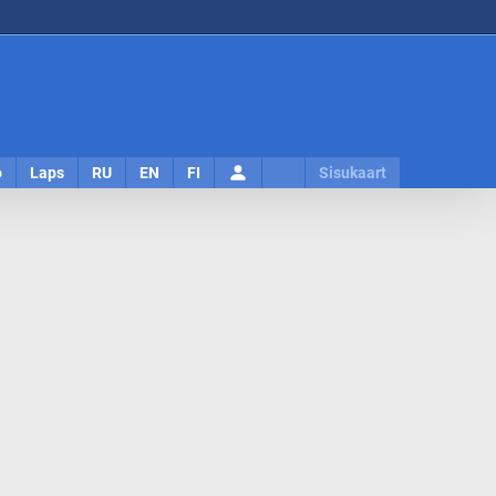
Logi
o
Laps
RU
EN
FI
Sisukaart
sisse