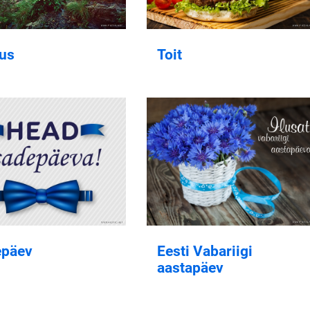
us
Toit
epäev
Eesti Vabariigi
aastapäev