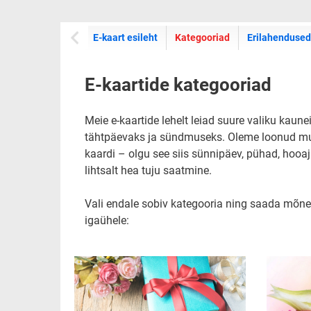
E-kaartide
E-kaart esileht
Kategooriad
Erilahendused
E-kaartide kategooriad
Meie e-kaartide lehelt leiad suure valiku kaune
tähtpäevaks ja sündmuseks. Oleme loonud mugava
kaardi – olgu see siis sünnipäev, pühad, hooaj
lihtsalt hea tuju saatmine.
Vali endale sobiv kategooria ning saada mõne
igaühele: