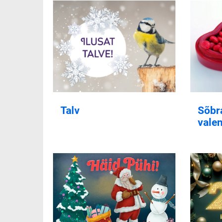
Talv
Sõbr
valen