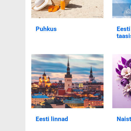
Puhkus
Eesti
taas
Eesti linnad
Nais