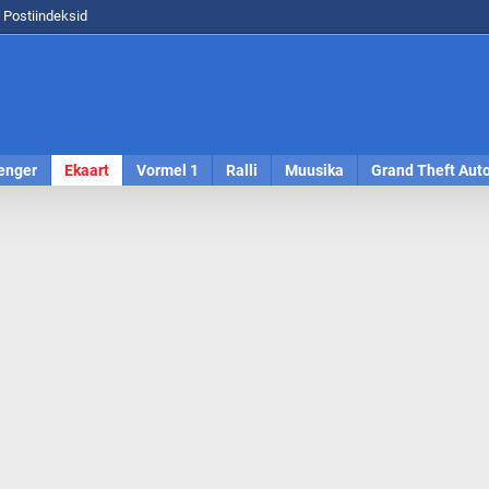
Postiindeksid
enger
Ekaart
Vormel 1
Ralli
Muusika
Grand Theft Aut