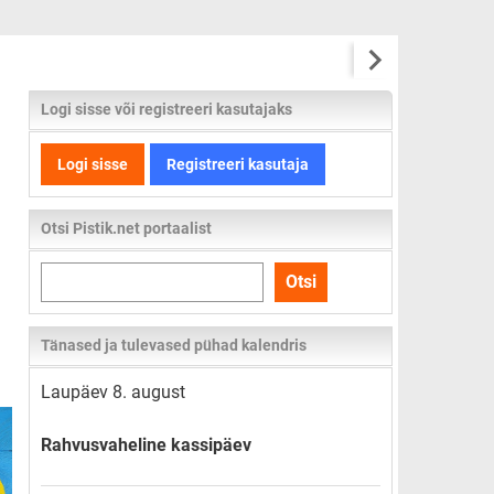
Logi sisse või registreeri kasutajaks
Logi sisse
Registreeri kasutaja
Otsi Pistik.net portaalist
Otsi
Otsi
kogu
lehelt
Tänased ja tulevased pühad kalendris
Laupäev 8. august
Rahvusvaheline kassipäev