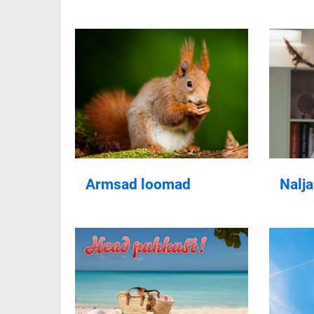
Armsad loomad
Nalj