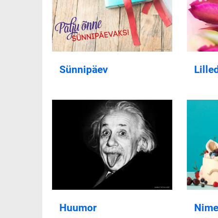
Sünnipäev
Lille
Huumor
Nime