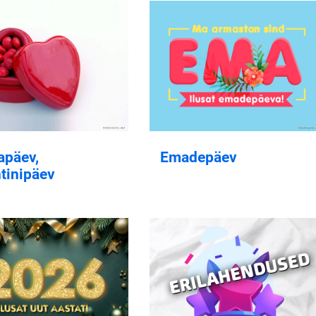
apäev,
Emadepäev
tinipäev