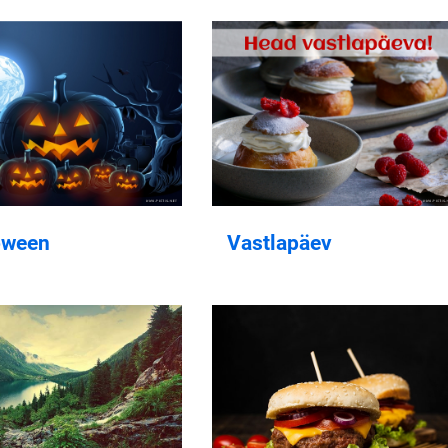
oween
Vastlapäev