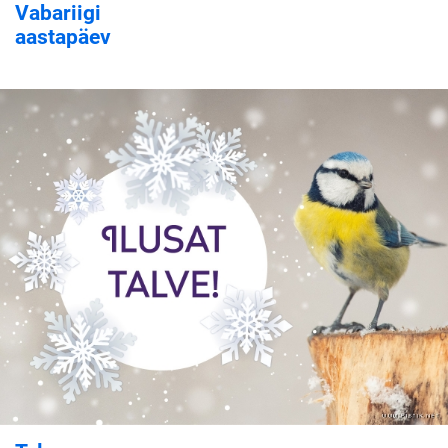
Vabariigi
aastapäev