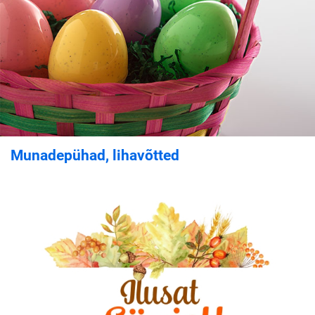
Munadepühad, lihavõtted