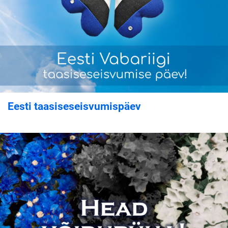
Eesti taasiseseisvumispäev