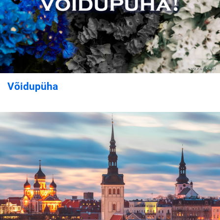
Võidupüha