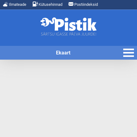
Ilmateade
Kütusehinnad
Postiindeksid
Ekaart