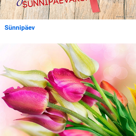
Sünnipäev