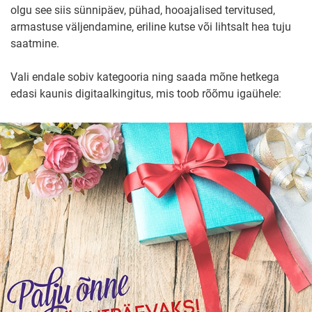
olgu see siis sünnipäev, pühad, hooajalised tervitused,
armastuse väljendamine, eriline kutse või lihtsalt hea tuju
saatmine.
Vali endale sobiv kategooria ning saada mõne hetkega
edasi kaunis digitaalkingitus, mis toob rõõmu igaühele: