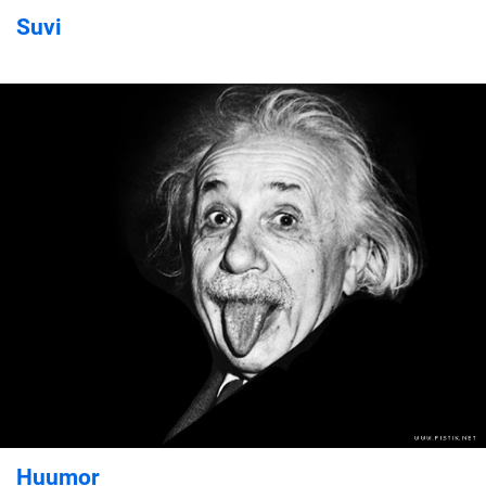
Suvi
Huumor