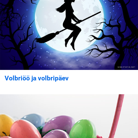
Volbriöö ja volbripäev