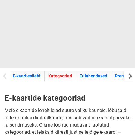
E-kaartide
E-kaart esileht
Kategooriad
Erilahendused
Premium k
E-kaartide kategooriad
Meie e-kaartide lehelt leiad suure valiku kauneid, lõbusaid
ja temaatilisi digitaalkaarte, mis sobivad igaks tähtpäevaks
ja sündmuseks. Oleme loonud mugavalt jaotatud
kategooriad, et leiaksid kiiresti just selle õige e-kaardi –