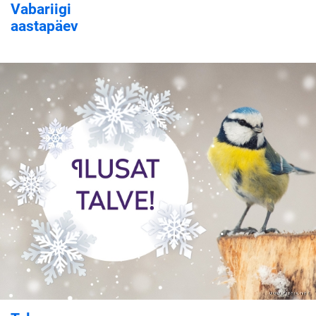
Vabariigi
aastapäev