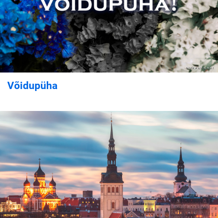
Võidupüha