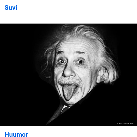
Suvi
Huumor