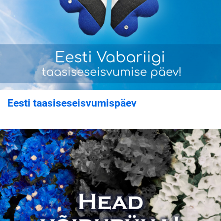
Eesti taasiseseisvumispäev