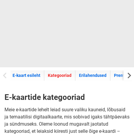
E-kaartide
E-kaart esileht
Kategooriad
Erilahendused
Premium k
E-kaartide kategooriad
Meie e-kaartide lehelt leiad suure valiku kauneid, lõbusaid
ja temaatilisi digitaalkaarte, mis sobivad igaks tähtpäevaks
ja sündmuseks. Oleme loonud mugavalt jaotatud
kategooriad, et leiaksid kiiresti just selle õige e-kaardi –