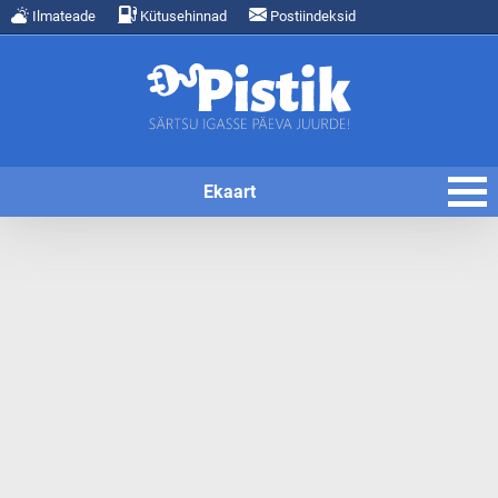
Ilmateade
Kütusehinnad
Postiindeksid
Ekaart