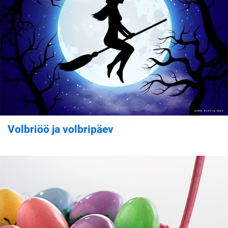
Volbriöö ja volbripäev