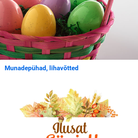
Munadepühad, lihavõtted