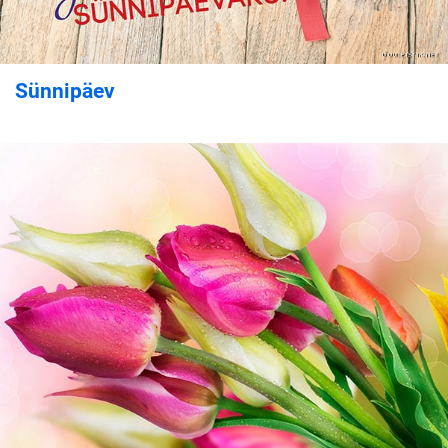
Sünnipäev