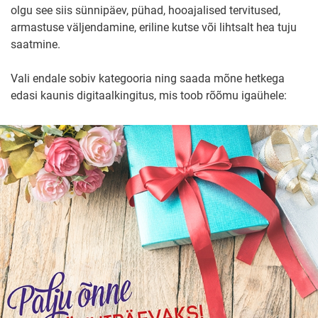
olgu see siis sünnipäev, pühad, hooajalised tervitused,
armastuse väljendamine, eriline kutse või lihtsalt hea tuju
saatmine.
Vali endale sobiv kategooria ning saada mõne hetkega
edasi kaunis digitaalkingitus, mis toob rõõmu igaühele: