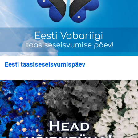
Eesti taasiseseisvumispäev