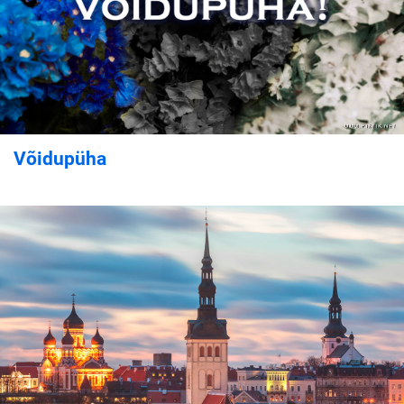
Võidupüha