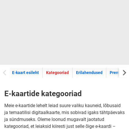
E-kaartide
E-kaart esileht
Kategooriad
Erilahendused
Premium k
E-kaartide kategooriad
Meie e-kaartide lehelt leiad suure valiku kauneid, lõbusaid
ja temaatilisi digitaalkaarte, mis sobivad igaks tähtpäevaks
ja sündmuseks. Oleme loonud mugavalt jaotatud
kategooriad, et leiaksid kiiresti just selle õige e-kaardi –