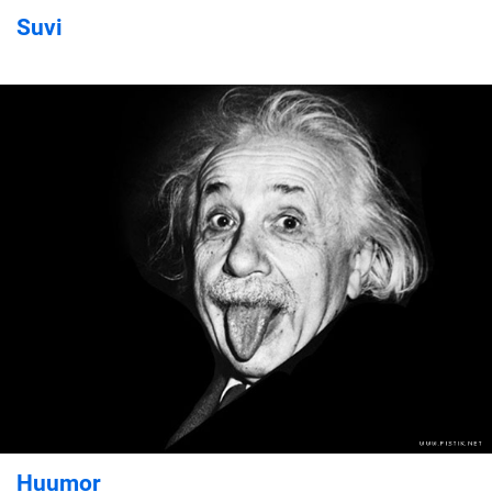
Suvi
Huumor