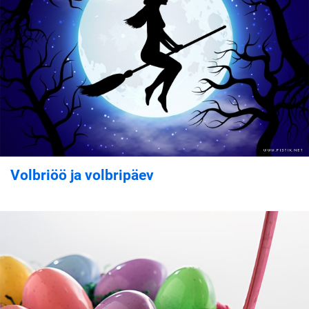
Volbriöö ja volbripäev