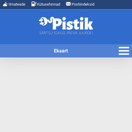
Ilmateade
Kütusehinnad
Postiindeksid
Ekaart