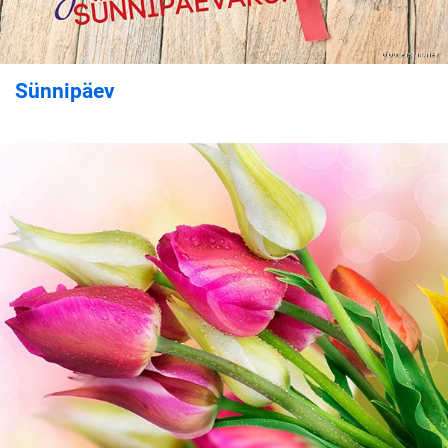
Sünnipäev