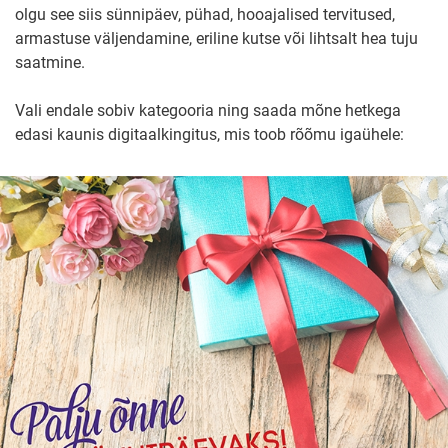
olgu see siis sünnipäev, pühad, hooajalised tervitused,
armastuse väljendamine, eriline kutse või lihtsalt hea tuju
saatmine.
Vali endale sobiv kategooria ning saada mõne hetkega
edasi kaunis digitaalkingitus, mis toob rõõmu igaühele: