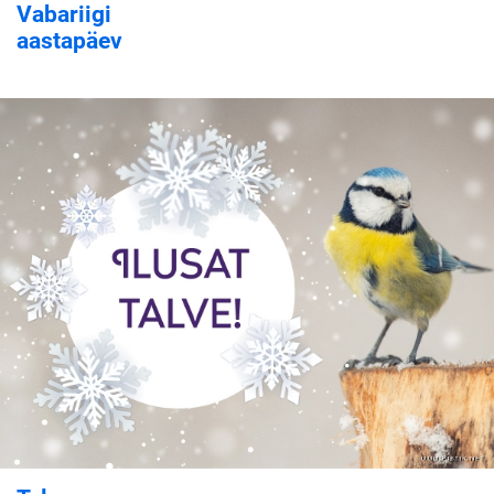
Vabariigi
aastapäev