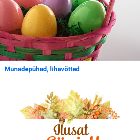
Munadepühad, lihavõtted