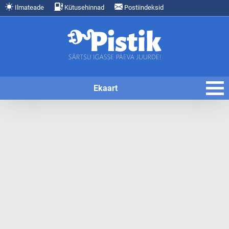
Ilmateade
Kütusehinnad
Postiindeksid
Ekaart