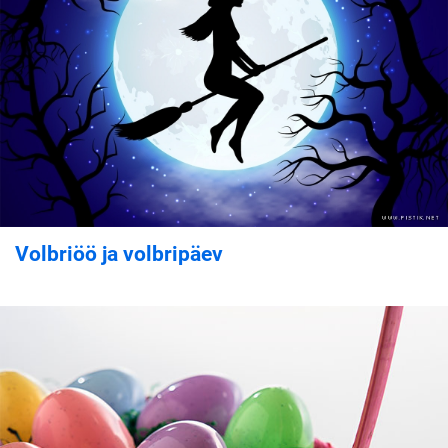
Volbriöö ja volbripäev