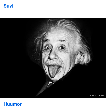
Suvi
Huumor