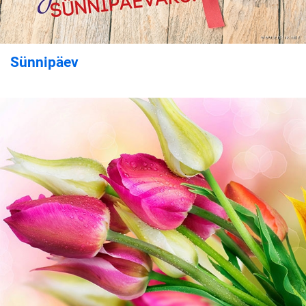
Sünnipäev