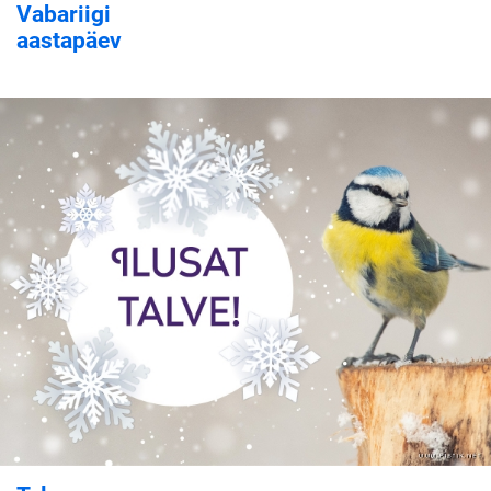
Vabariigi
aastapäev