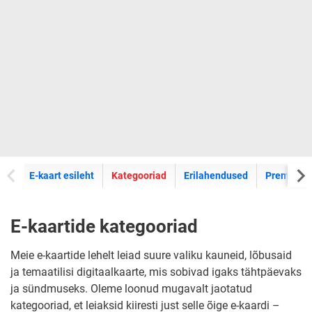
E-kaartide
E-kaart esileht
Kategooriad
Erilahendused
Premium k
E-kaartide kategooriad
Meie e-kaartide lehelt leiad suure valiku kauneid, lõbusaid
ja temaatilisi digitaalkaarte, mis sobivad igaks tähtpäevaks
ja sündmuseks. Oleme loonud mugavalt jaotatud
kategooriad, et leiaksid kiiresti just selle õige e-kaardi –