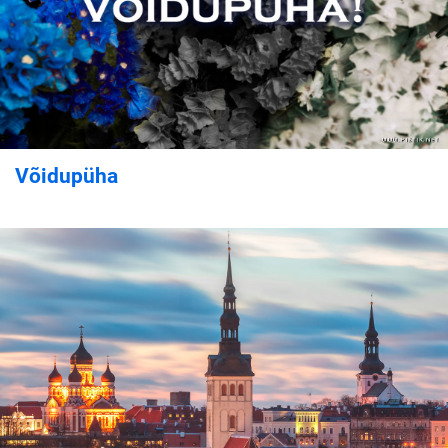
Võidupüha