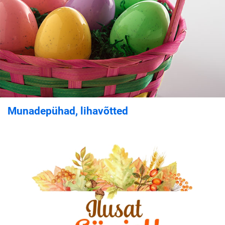
Munadepühad, lihavõtted