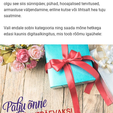
olgu see siis sünnipäev, pühad, hooajalised tervitused,
armastuse väljendamine, eriline kutse või lihtsalt hea tuju
saatmine.
Vali endale sobiv kategooria ning saada mõne hetkega
edasi kaunis digitaalkingitus, mis toob rõõmu igaühele: