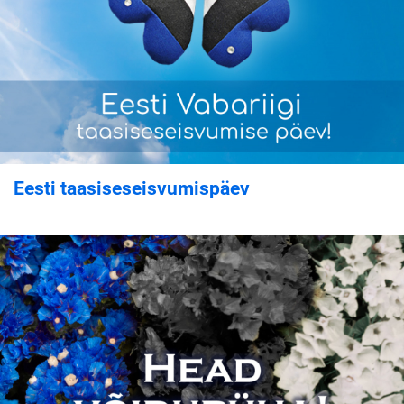
Eesti taasiseseisvumispäev