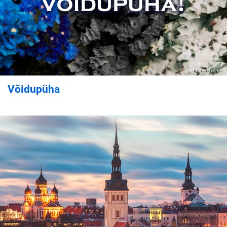
Võidupüha