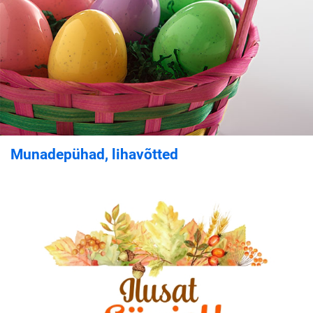
Munadepühad, lihavõtted