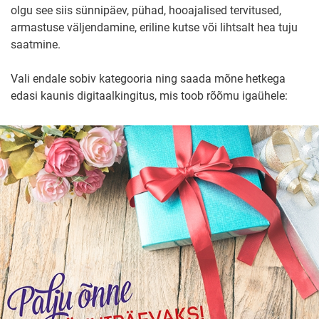
olgu see siis sünnipäev, pühad, hooajalised tervitused,
armastuse väljendamine, eriline kutse või lihtsalt hea tuju
saatmine.
Vali endale sobiv kategooria ning saada mõne hetkega
edasi kaunis digitaalkingitus, mis toob rõõmu igaühele: