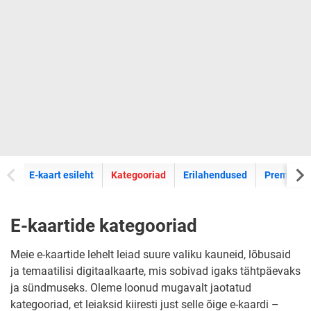
E-kaartide
E-kaart esileht
Kategooriad
Erilahendused
Premium k
E-kaartide kategooriad
Meie e-kaartide lehelt leiad suure valiku kauneid, lõbusaid
ja temaatilisi digitaalkaarte, mis sobivad igaks tähtpäevaks
ja sündmuseks. Oleme loonud mugavalt jaotatud
kategooriad, et leiaksid kiiresti just selle õige e-kaardi –