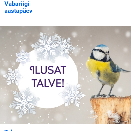
Vabariigi
aastapäev