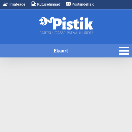
Ilmateade
Kütusehinnad
Postiindeksid
Ekaart