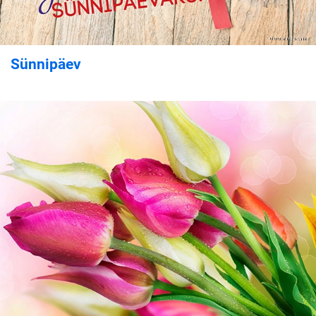
Sünnipäev