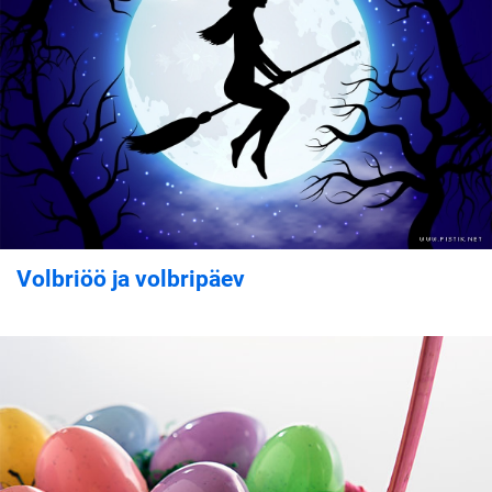
Volbriöö ja volbripäev