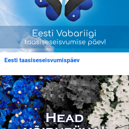
Eesti taasiseseisvumispäev