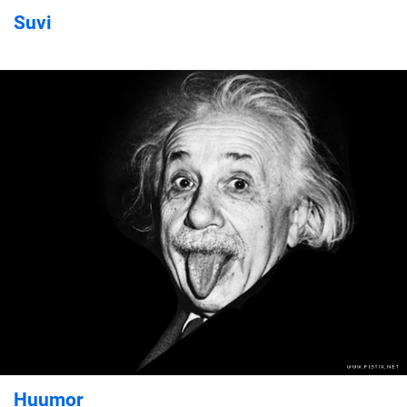
Suvi
Huumor