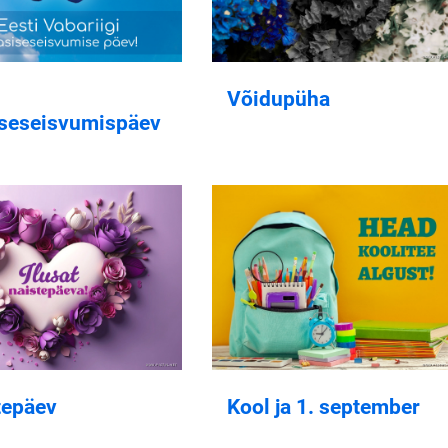
Võidupüha
iseseisvumispäev
tepäev
Kool ja 1. september