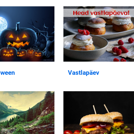
oween
Vastlapäev