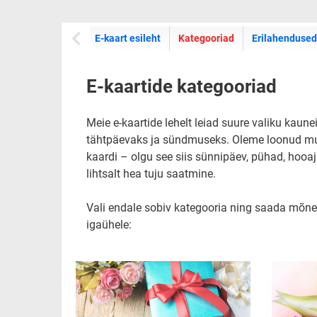
E-kaartide
E-kaart esileht
Kategooriad
Erilahendused
E-kaartide kategooriad
Meie e-kaartide lehelt leiad suure valiku kaune
tähtpäevaks ja sündmuseks. Oleme loonud mugava
kaardi – olgu see siis sünnipäev, pühad, hooaj
lihtsalt hea tuju saatmine.
Vali endale sobiv kategooria ning saada mõne
igaühele: