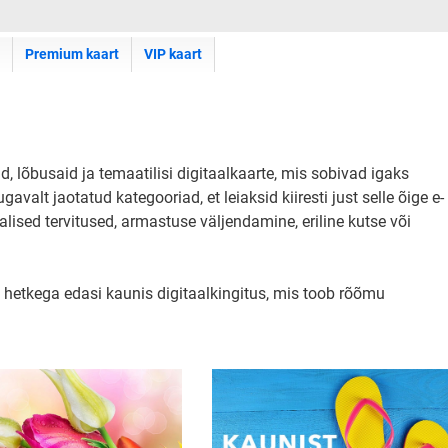
Premium kaart
VIP kaart
id, lõbusaid ja temaatilisi digitaalkaarte, mis sobivad igaks
lt jaotatud kategooriad, et leiaksid kiiresti just selle õige e-
alised tervitused, armastuse väljendamine, eriline kutse või
 hetkega edasi kaunis digitaalkingitus, mis toob rõõmu