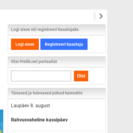
Logi sisse või registreeri kasutajaks
Logi sisse
Registreeri kasutaja
Otsi Pistik.net portaalist
Otsi
Otsi
kogu
lehelt
Tänased ja tulevased pühad kalendris
Laupäev 8. august
Rahvusvaheline kassipäev