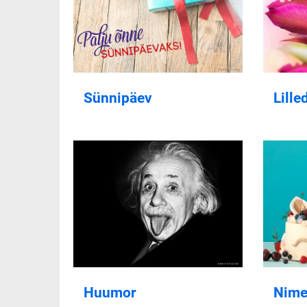
Sünnipäev
Lille
Huumor
Nime