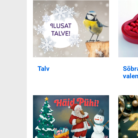
Talv
Sõbr
valen