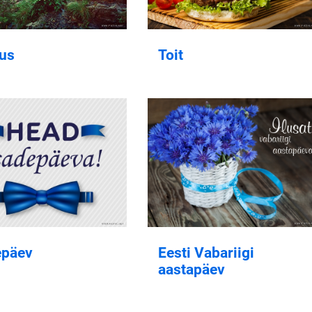
us
Toit
epäev
Eesti Vabariigi
aastapäev