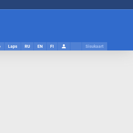
Logi
o
Laps
RU
EN
FI
Sisukaart
sisse