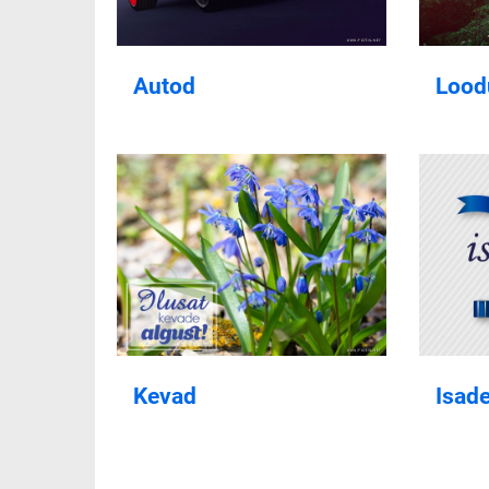
Autod
Lood
Kevad
Isad