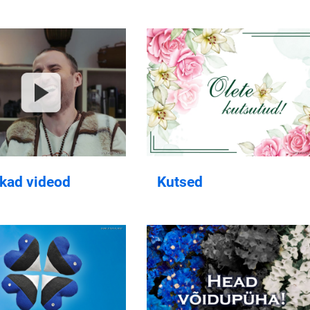
akad videod
Kutsed