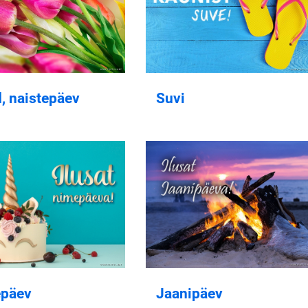
d, naistepäev
Suvi
päev
Jaanipäev