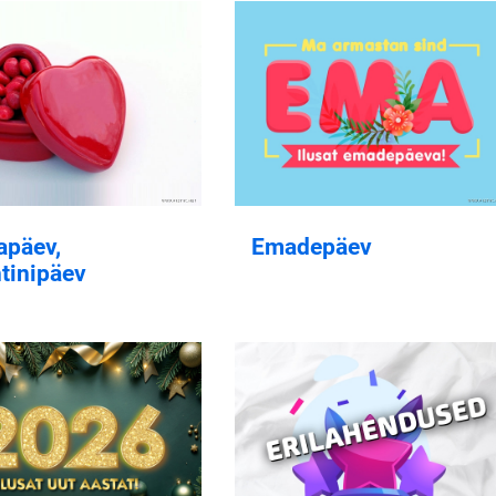
apäev,
Emadepäev
tinipäev