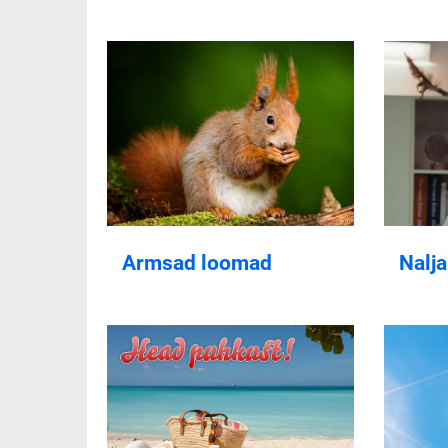
Armsad loomad
Nalj