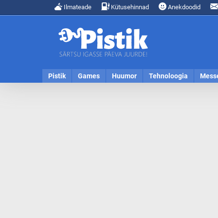
Ilmateade
Kütusehinnad
Anekdoodid
Pistik
Games
Huumor
Tehnoloogia
Mess