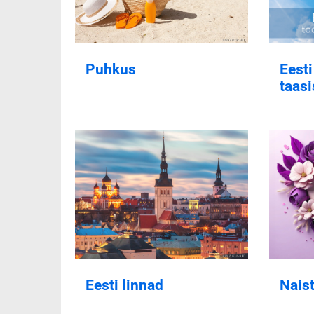
Puhkus
Eesti
taas
Eesti linnad
Nais