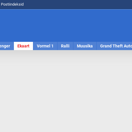
Postiindeksid
enger
Ekaart
Vormel 1
Ralli
Muusika
Grand Theft Aut