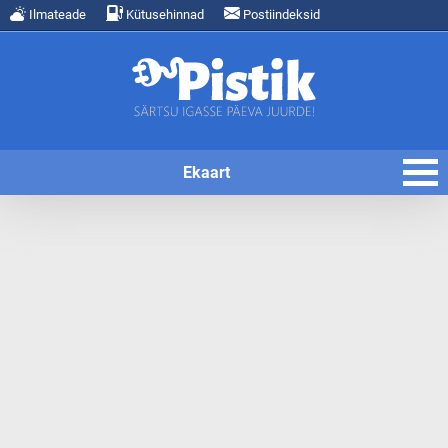
Ilmateade
Kütusehinnad
Postiindeksid
Ekaart