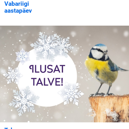
Vabariigi
aastapäev