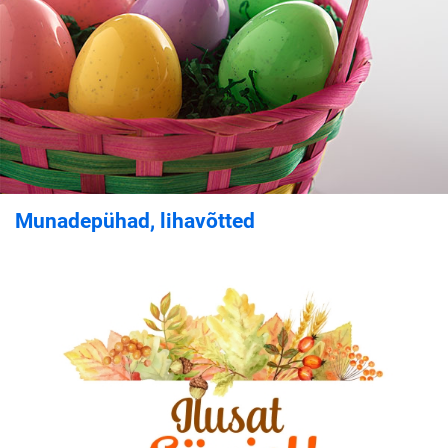
Munadepühad, lihavõtted