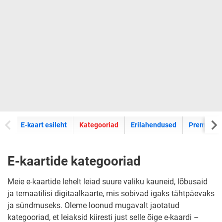
E-kaartide
E-kaart esileht
Kategooriad
Erilahendused
Premium k
E-kaartide kategooriad
Meie e-kaartide lehelt leiad suure valiku kauneid, lõbusaid
ja temaatilisi digitaalkaarte, mis sobivad igaks tähtpäevaks
ja sündmuseks. Oleme loonud mugavalt jaotatud
kategooriad, et leiaksid kiiresti just selle õige e-kaardi –