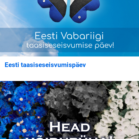
Eesti taasiseseisvumispäev