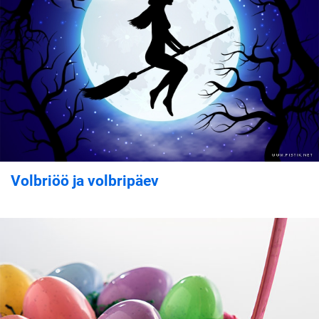
Volbriöö ja volbripäev