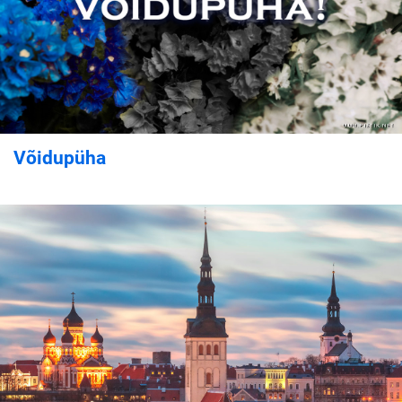
Võidupüha