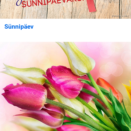
Sünnipäev