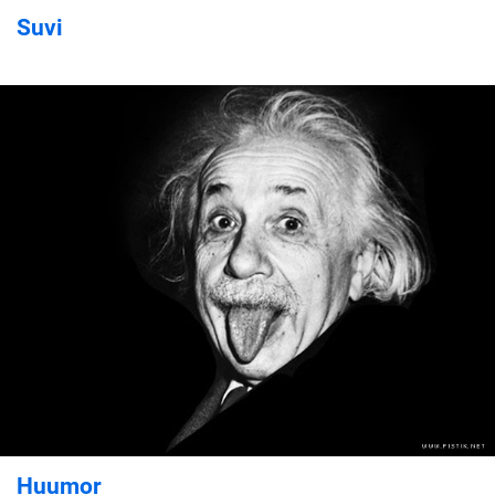
Suvi
Huumor