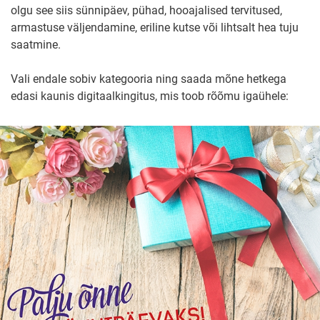
olgu see siis sünnipäev, pühad, hooajalised tervitused,
armastuse väljendamine, eriline kutse või lihtsalt hea tuju
saatmine.
Vali endale sobiv kategooria ning saada mõne hetkega
edasi kaunis digitaalkingitus, mis toob rõõmu igaühele: