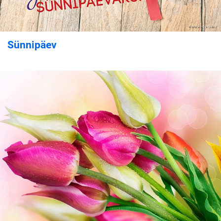
Sünnipäev