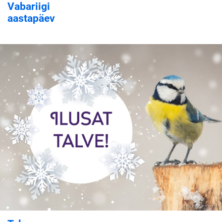
Vabariigi
aastapäev