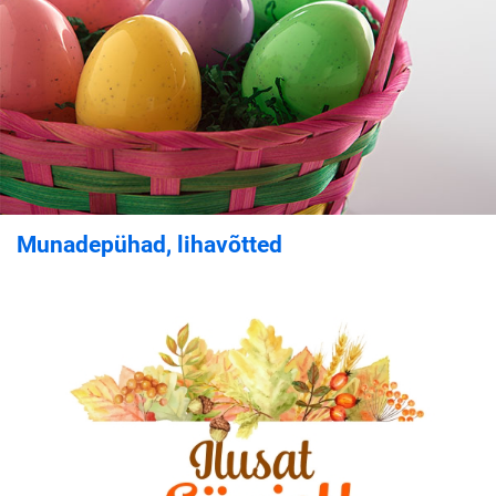
Munadepühad, lihavõtted