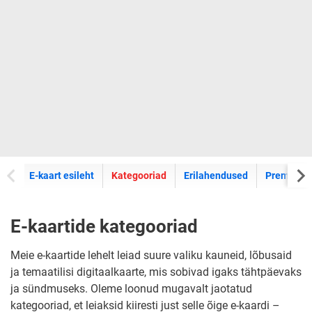
E-kaartide
E-kaart esileht
Kategooriad
Erilahendused
Premium k
E-kaartide kategooriad
Meie e-kaartide lehelt leiad suure valiku kauneid, lõbusaid
ja temaatilisi digitaalkaarte, mis sobivad igaks tähtpäevaks
ja sündmuseks. Oleme loonud mugavalt jaotatud
kategooriad, et leiaksid kiiresti just selle õige e-kaardi –