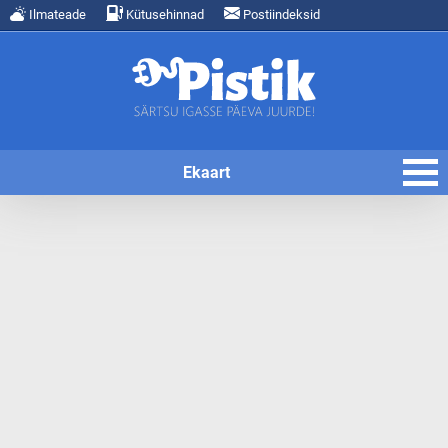
Ilmateade
Kütusehinnad
Postiindeksid
Ekaart