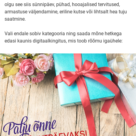
olgu see siis sünnipäev, pühad, hooajalised tervitused,
armastuse väljendamine, eriline kutse või lihtsalt hea tuju
saatmine.
Vali endale sobiv kategooria ning saada mõne hetkega
edasi kaunis digitaalkingitus, mis toob rõõmu igaühele: