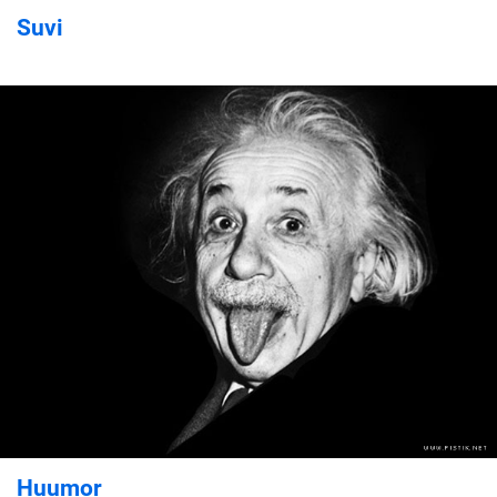
Suvi
Huumor