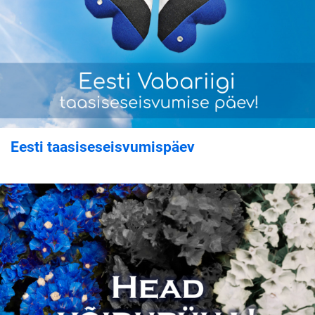
Eesti taasiseseisvumispäev