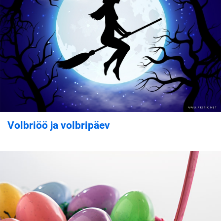
Volbriöö ja volbripäev