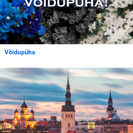
Võidupüha