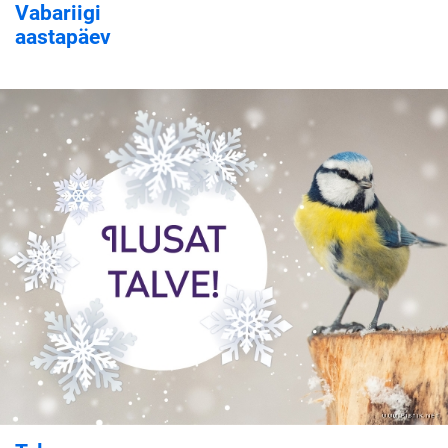
Vabariigi
aastapäev