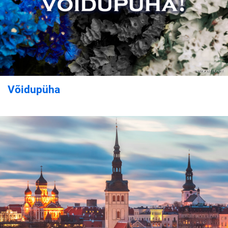
Võidupüha