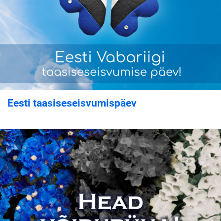
Eesti taasiseseisvumispäev