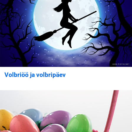
Volbriöö ja volbripäev