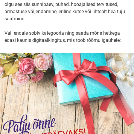
olgu see siis sünnipäev, pühad, hooajalised tervitused,
armastuse väljendamine, eriline kutse või lihtsalt hea tuju
saatmine.
Vali endale sobiv kategooria ning saada mõne hetkega
edasi kaunis digitaalkingitus, mis toob rõõmu igaühele: