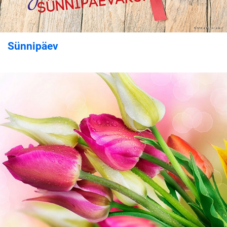
Sünnipäev