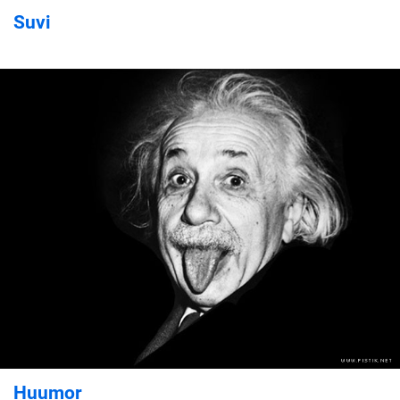
Suvi
Huumor