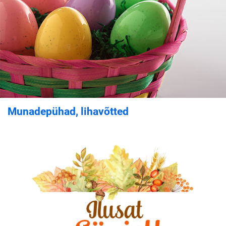
Munadepühad, lihavõtted