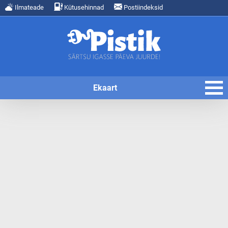
Ilmateade
Kütusehinnad
Postiindeksid
Ekaart