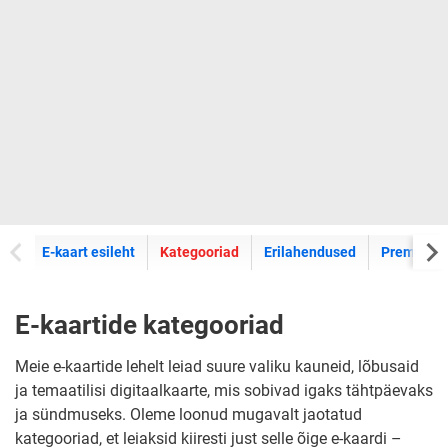
E-kaartide
E-kaart esileht
Kategooriad
Erilahendused
Premium k
E-kaartide kategooriad
Meie e-kaartide lehelt leiad suure valiku kauneid, lõbusaid
ja temaatilisi digitaalkaarte, mis sobivad igaks tähtpäevaks
ja sündmuseks. Oleme loonud mugavalt jaotatud
kategooriad, et leiaksid kiiresti just selle õige e-kaardi –