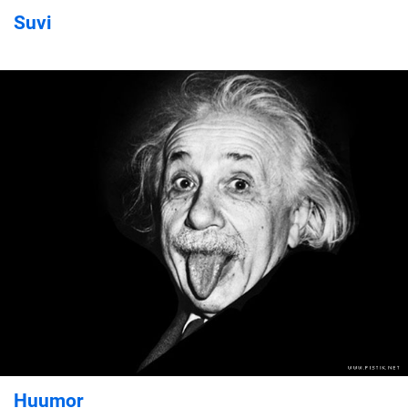
Suvi
Huumor