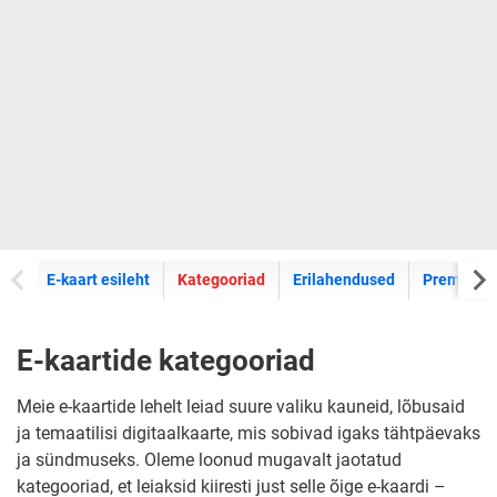
E-kaartide
E-kaart esileht
Kategooriad
Erilahendused
Premium k
E-kaartide kategooriad
Meie e-kaartide lehelt leiad suure valiku kauneid, lõbusaid
ja temaatilisi digitaalkaarte, mis sobivad igaks tähtpäevaks
ja sündmuseks. Oleme loonud mugavalt jaotatud
kategooriad, et leiaksid kiiresti just selle õige e-kaardi –