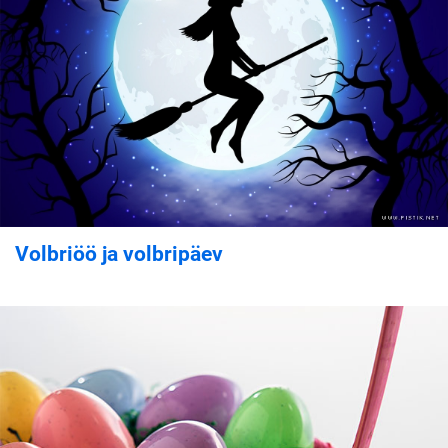
Volbriöö ja volbripäev