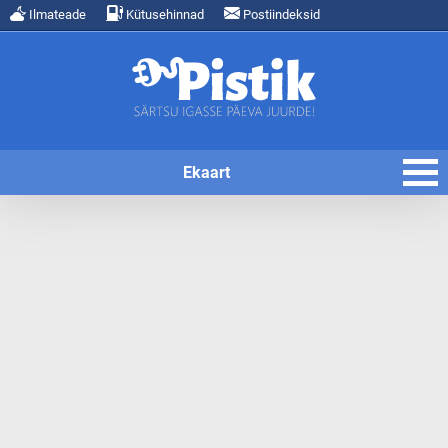
Ilmateade
Kütusehinnad
Postiindeksid
Ekaart