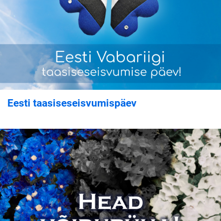
Eesti taasiseseisvumispäev