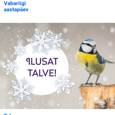
Vabariigi
aastapäev