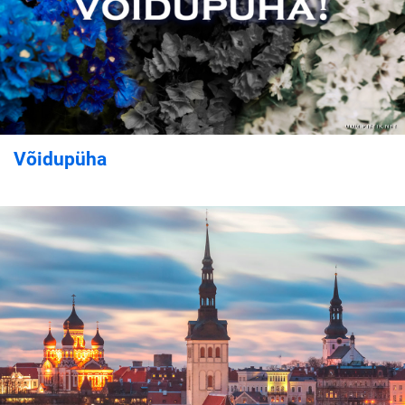
Võidupüha