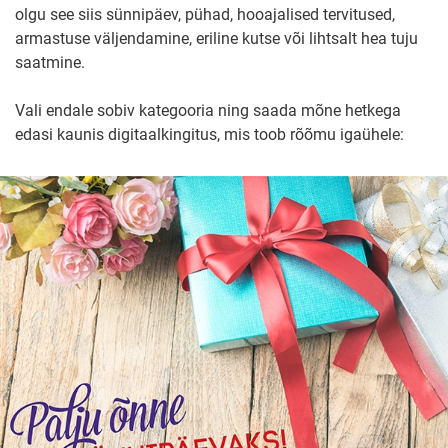
olgu see siis sünnipäev, pühad, hooajalised tervitused,
armastuse väljendamine, eriline kutse või lihtsalt hea tuju
saatmine.
Vali endale sobiv kategooria ning saada mõne hetkega
edasi kaunis digitaalkingitus, mis toob rõõmu igaühele: