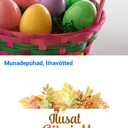
Munadepühad, lihavõtted