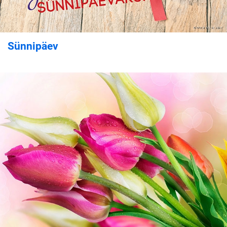
Sünnipäev