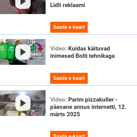
Lidli reklaami
Saada e-kaart
Video:
Kuidas käituvad
inimesed Bolti tehnikaga
Saada e-kaart
Video:
Parim pizzakuller -
päevane annus internetti, 12.
märts 2025
Saada e-kaart