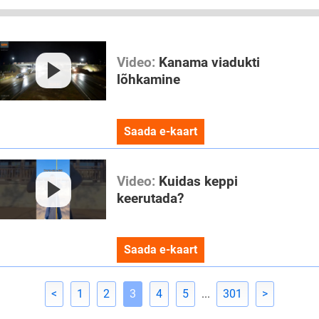
Video:
Kanama viadukti
lõhkamine
Saada e-kaart
Video:
Kuidas keppi
keerutada?
Saada e-kaart
<
1
2
3
4
5
...
301
>