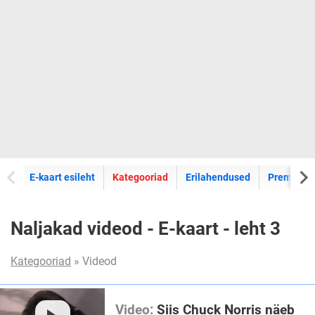
E-kaartide
E-kaart esileht
Kategooriad
Erilahendused
Premium k
Naljakad videod - E-kaart - leht 3
Kategooriad
» Videod
Video:
Siis Chuck Norris näeb