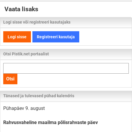
Vaata lisaks
Logi sisse või registreeri kasutajaks
Logi sisse
Registreeri kasutaja
Otsi Pistik.net portaalist
Otsi
kogu
Otsi
lehelt
Tänased ja tulevased pühad kalendris
Pühapäev 9. august
Rahvusvaheline maailma põlisrahvaste päev