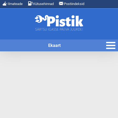
Ilmateade
Kütusehinnad
Postiindeksid
Ekaart