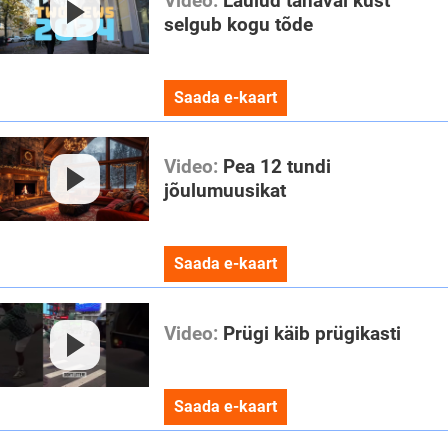
Video:
Laulud tänaval kust
selgub kogu tõde
Saada e-kaart
Video:
Pea 12 tundi
jõulumuusikat
Saada e-kaart
Video:
Prügi käib prügikasti
Saada e-kaart