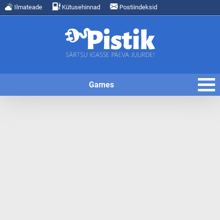
Ilmateade
Kütusehinnad
Postiindeksid
Games