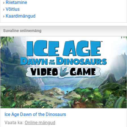
›
Riietamine
›
Võitlus
›
Kaardimängud
Suvaline onlinemäng
Ice Age Dawn of the Dinosaurs
Vaata ka:
Online mängud