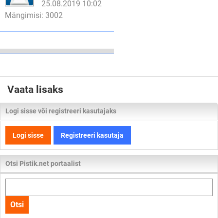
25.08.2019 10:02
Mängimisi: 3002
Vaata lisaks
Logi sisse või registreeri kasutajaks
Logi sisse
Registreeri kasutaja
Otsi Pistik.net portaalist
Otsi
kogu
Otsi
lehelt