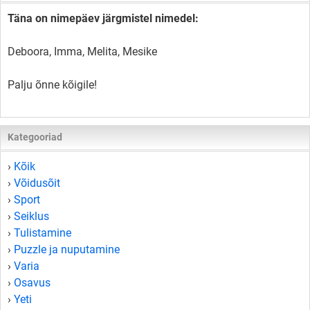
Täna on nimepäev järgmistel nimedel:
Deboora, Imma, Melita, Mesike
Palju õnne kõigile!
Kategooriad
›
Kõik
›
Võidusõit
›
Sport
›
Seiklus
›
Tulistamine
›
Puzzle ja nuputamine
›
Varia
›
Osavus
›
Yeti