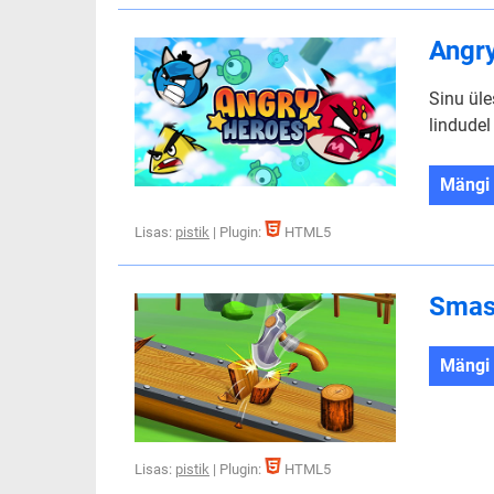
Angr
Sinu üle
lindudel
Mängi
Lisas:
pistik
| Plugin:
HTML5
Smash
Mängi
Lisas:
pistik
| Plugin:
HTML5