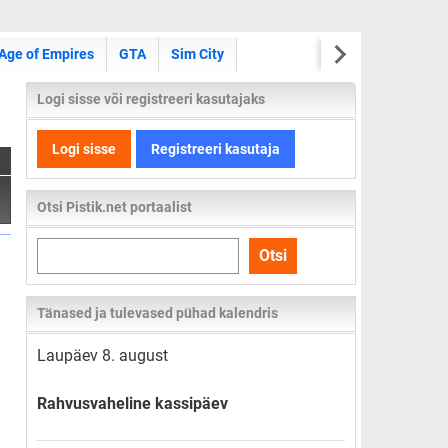
Age of Empires
GTA
Sim City
Logi sisse või registreeri kasutajaks
Logi sisse
Registreeri kasutaja
Otsi Pistik.net portaalist
Otsi
Otsi
kogu
lehelt
Tänased ja tulevased pühad kalendris
Laupäev 8. august
Rahvusvaheline kassipäev