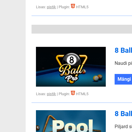
Lisas:
pistik
| Plugin:
HTML5
8 Bal
Naudi pi
Mängi
Lisas:
pistik
| Plugin:
HTML5
8 Bal
Piljard s