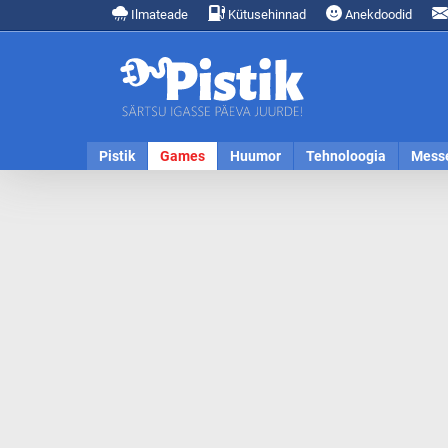
Ilmateade
Kütusehinnad
Anekdoodid
Pistik
Games
Huumor
Tehnoloogia
Mess