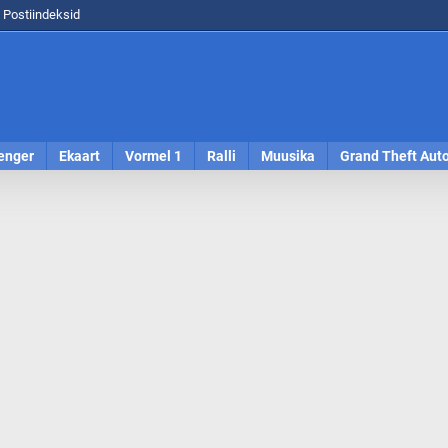
Postiindeksid
enger
Ekaart
Vormel 1
Ralli
Muusika
Grand Theft Aut