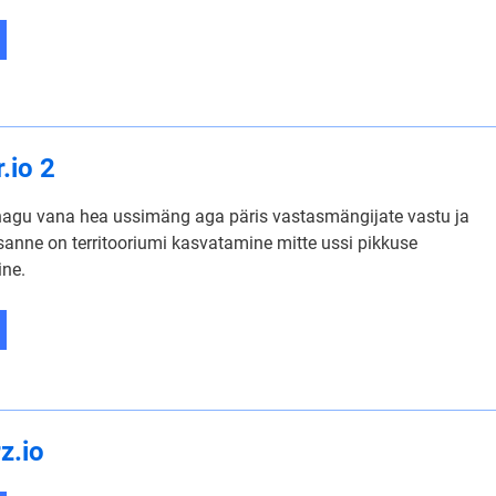
.io 2
nagu vana hea ussimäng aga päris vastasmängijate vastu ja
sanne on territooriumi kasvatamine mitte ussi pikkuse
ine.
rz.io