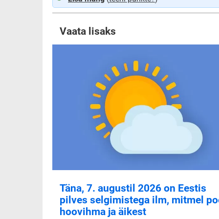
Vaata lisaks
Täna, 7. augustil 2026 on Eestis
pilves selgimistega ilm, mitmel po
hoovihma ja äikest