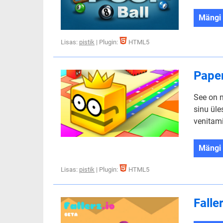
Mängi
Lisas:
pistik
| Plugin:
HTML5
Paper
See on 
sinu üle
venitam
Mängi
Lisas:
pistik
| Plugin:
HTML5
Falle