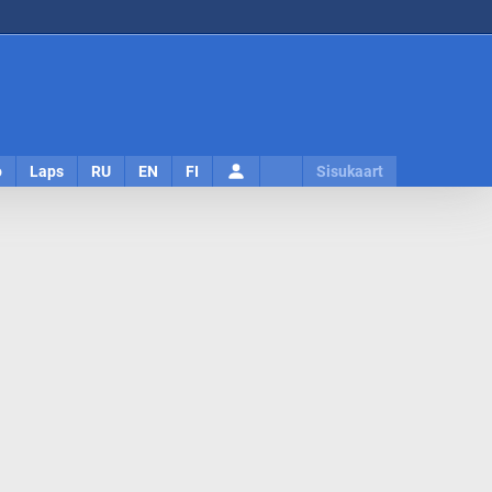
Logi
o
Laps
RU
EN
FI
Sisukaart
sisse