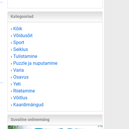
Kategooriad
›
Kõik
›
Võidusõit
›
Sport
›
Seiklus
›
Tulistamine
›
Puzzle ja nuputamine
›
Varia
›
Osavus
›
Yeti
›
Riietamine
›
Võitlus
›
Kaardimängud
Suvaline onlinemäng