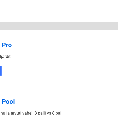
l Pro
ljardit
l Pool
inu ja arvuti vahel. 8 palli vs 8 palli