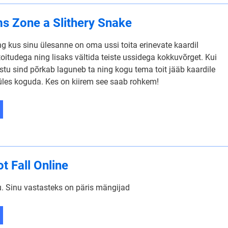
 Zone a Slithery Snake
 kus sinu ülesanne on oma ussi toita erinevate kaardil
toitudega ning lisaks vältida teiste ussidega kokkuvõrget. Kui
stu sind põrkab laguneb ta ning kogu tema toit jääb kaardile
 üles koguda. Kes on kiirem see saab rohkem!
t Fall Online
. Sinu vastasteks on päris mängijad