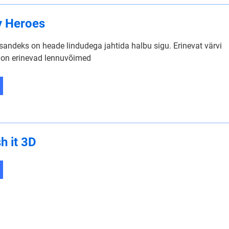
y Heroes
sandeks on heade lindudega jahtida halbu sigu. Erinevat värvi
 on erinevad lennuvõimed
 it 3D