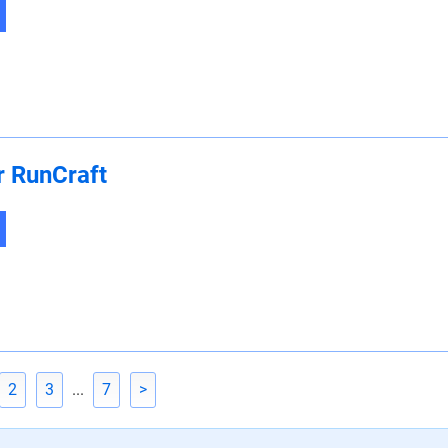
 RunCraft
2
3
...
7
>