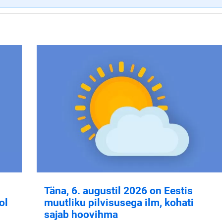
Täna, 6. augustil 2026 on Eestis
ol
muutliku pilvisusega ilm, kohati
sajab hoovihma