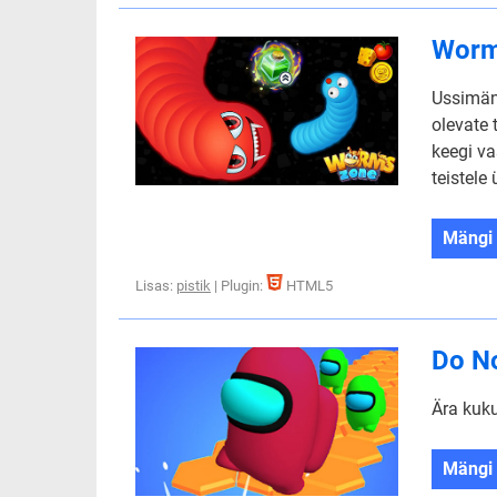
Worms
Ussimäng
olevate 
keegi va
teistele
Mängi
Lisas:
pistik
| Plugin:
HTML5
Do No
Ära kuku
Mängi