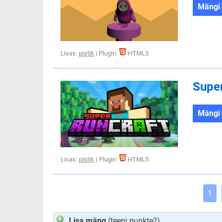
Mängi
Lisas:
pistik
| Plugin:
HTML5
Super
Mängi
Lisas:
pistik
| Plugin:
HTML5
1
Lisa mäng
(
teeni punkte?
)