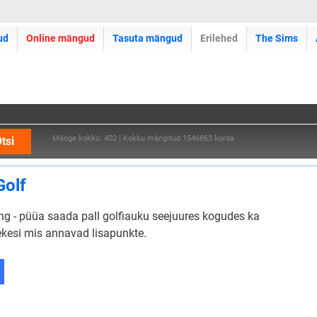
ud
Online mängud
Tasuta mängud
Erilehed
The Sims
Mänge kokku: 402 | Kokku mängitud 1546863 korda
tsi
Golf
g - püüa saada pall golfiauku seejuures kogudes ka
kesi mis annavad lisapunkte.