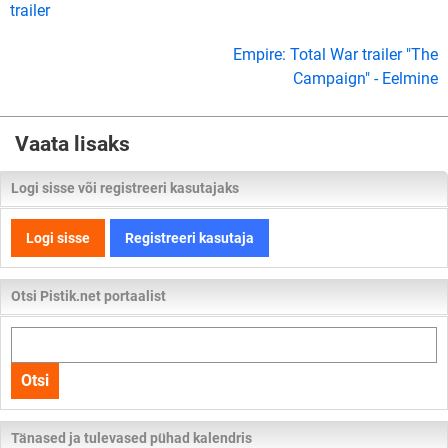
trailer
Empire: Total War trailer "The
Campaign" - Eelmine
Vaata lisaks
Logi sisse või registreeri kasutajaks
Logi sisse
Registreeri kasutaja
Otsi Pistik.net portaalist
Otsi
kogu
Otsi
lehelt
Tänased ja tulevased pühad kalendris