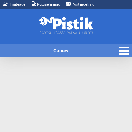
Ilmateade
Kütusehinnad
Postiindeksid
Games