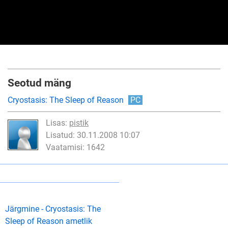
Seotud mäng
Cryostasis: The Sleep of Reason
PC
Lisas:
pistik
Lisatud: 30.11.2008 10:07
Vaatamisi: 1642
Järgmine - Cryostasis: The
Sleep of Reason ametlik