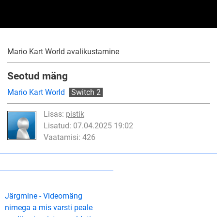
Mario Kart World avalikustamine
Seotud mäng
Mario Kart World
Switch 2
Lisas:
pistik
Lisatud: 07.04.2025 19:02
Vaatamisi: 426
Järgmine - Videomäng
nimega a mis varsti peale