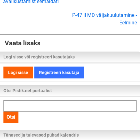
avalikustamist eemaldati
P-47 II MD väljakuulutamine -
Eelmine
Vaata lisaks
Logi sisse või registreeri kasutajaks
Logi sisse
Registreeri kasutaja
Otsi Pistik.net portaalist
Otsi
kogu
Otsi
lehelt
Tänased ja tulevased pühad kalendris