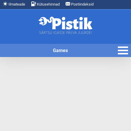
Ilmateade
Kütusehinnad
Postiindeksid
Games