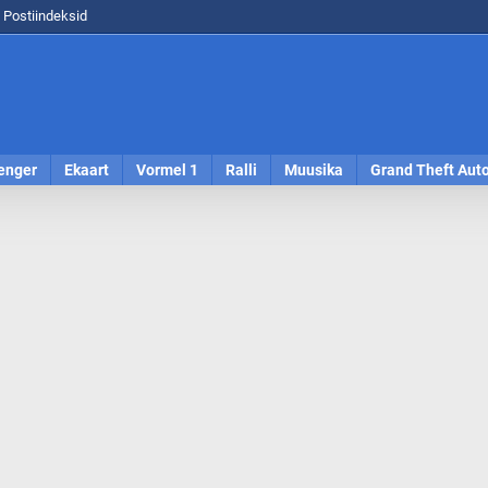
Postiindeksid
enger
Ekaart
Vormel 1
Ralli
Muusika
Grand Theft Aut