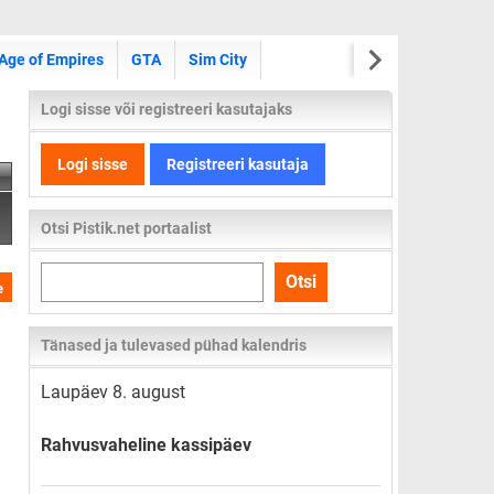
Age of Empires
GTA
Sim City
Logi sisse või registreeri kasutajaks
Logi sisse
Registreeri kasutaja
Otsi Pistik.net portaalist
Otsi
Otsi
e
kogu
lehelt
Tänased ja tulevased pühad kalendris
Laupäev 8. august
Rahvusvaheline kassipäev