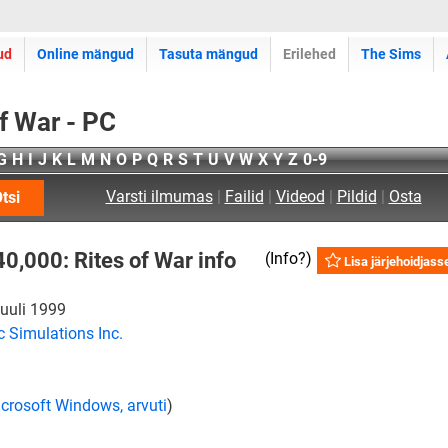
ud
Online mängud
Tasuta mängud
Erilehed
The Sims
f War - PC
G
H
I
J
K
L
M
N
O
P
Q
R
S
T
U
V
W
X
Y
Z
0-9
Varsti ilmumas
|
Failid
|
Videod
|
Pildid
|
Osta
tsi
,000: Rites of War info
(
Info?
)
Lisa järjehoidjass
juuli 1999
c Simulations Inc.
crosoft Windows, arvuti
)