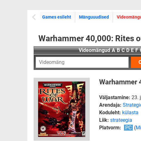
Games esileht
Mänguuudised
Videomäng
Warhammer 40,000: Rites o
Videomängud
A
B
C
D
E
F
O
Warhammer 40
Väljastamine:
23. 
Arendaja:
Strategi
Koduleht:
külasta
Liik:
strateegia
Platvorm:
PC
(
Mi