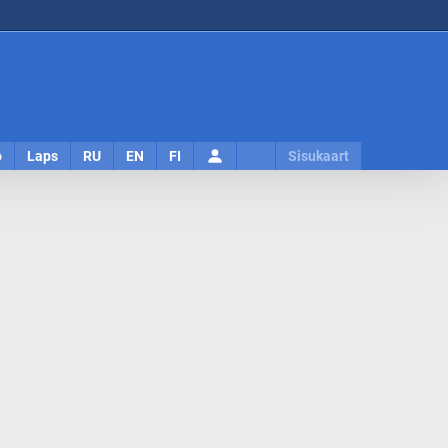
Logi
o
Laps
RU
EN
FI
Sisukaart
sisse