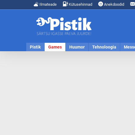
Ilmateade
Kütusehinnad
Anekdoodid
Pistik
Games
Huumor
Tehnoloogia
Mess