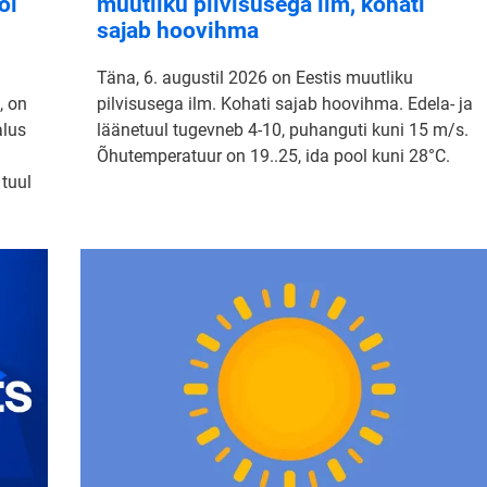
ol
muutliku pilvisusega ilm, kohati
sajab hoovihma
Täna, 6. augustil 2026 on Eestis muutliku
, on
pilvisusega ilm. Kohati sajab hoovihma. Edela- ja
alus
läänetuul tugevneb 4-10, puhanguti kuni 15 m/s.
Õhutemperatuur on 19..25, ida pool kuni 28°C.
 tuul