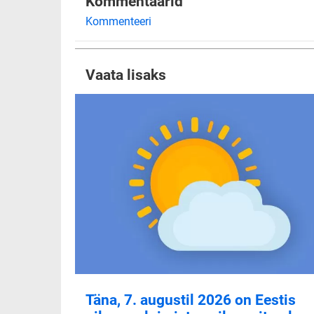
Kommentaarid
Kommenteeri
Vaata lisaks
Täna, 7. augustil 2026 on Eestis