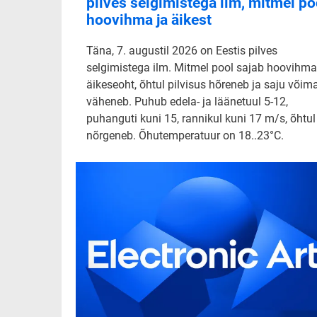
pilves selgimistega ilm, mitmel po
hoovihma ja äikest
Täna, 7. augustil 2026 on Eestis pilves
selgimistega ilm. Mitmel pool sajab hoovihma
äikeseoht, õhtul pilvisus hõreneb ja saju võim
väheneb. Puhub edela- ja läänetuul 5-12,
puhanguti kuni 15, rannikul kuni 17 m/s, õhtul
nõrgeneb. Õhutemperatuur on 18..23°C.