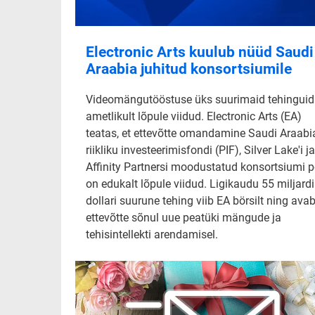
Electronic Arts kuulub nüüd Saudi
Araabia juhitud konsortsiumile
Videomängutööstuse üks suurimaid tehinguid
ametlikult lõpule viidud. Electronic Arts (EA)
teatas, et ettevõtte omandamine Saudi Araabi
riikliku investeerimisfondi (PIF), Silver Lake'i ja
Affinity Partnersi moodustatud konsortsiumi p
on edukalt lõpule viidud. Ligikaudu 55 miljardi
dollari suurune tehing viib EA börsilt ning ava
ettevõtte sõnul uue peatüki mängude ja
tehisintellekti arendamisel.