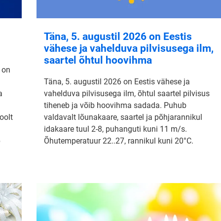
Täna, 5. augustil 2026 on Eestis
vähese ja vahelduva pilvisusega ilm,
saartel õhtul hoovihma
 on
Täna, 5. augustil 2026 on Eestis vähese ja
a
vahelduva pilvisusega ilm, õhtul saartel pilvisus
tiheneb ja võib hoovihma sadada. Puhub
oolt
valdavalt lõunakaare, saartel ja põhjarannikul
idakaare tuul 2-8, puhanguti kuni 11 m/s.
b
Õhutemperatuur 22..27, rannikul kuni 20°C.