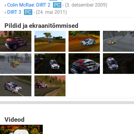
›
Colin McRae: DIRT 2
PC
- (3. detsember 2009)
›
DIRT 3
PC
- (24. mai 2011)
Pildid ja ekraanitõmmised
Videod