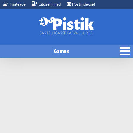
Ilmateade
Kütusehinnad
Postiindeksid
Games