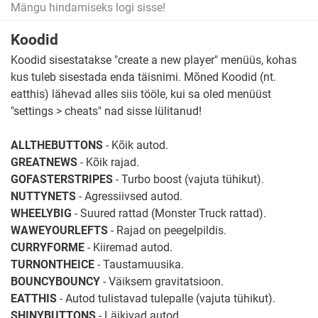
Mängu hindamiseks logi sisse!
Koodid
Koodid sisestatakse "create a new player" menüüs, kohas
kus tuleb sisestada enda täisnimi. Mõned Koodid (nt.
eatthis) lähevad alles siis tööle, kui sa oled menüüst
"settings > cheats" nad sisse lülitanud!
ALLTHEBUTTONS
- Kõik autod.
GREATNEWS
- Kõik rajad.
GOFASTERSTRIPES
- Turbo boost (vajuta tühikut).
NUTTYNETS
- Agressiivsed autod.
WHEELYBIG
- Suured rattad (Monster Truck rattad).
WAWEYOURLEFTS
- Rajad on peegelpildis.
CURRYFORME
- Kiiremad autod.
TURNONTHEICE
- Taustamuusika.
BOUNCYBOUNCY
- Väiksem gravitatsioon.
EATTHIS
- Autod tulistavad tulepalle (vajuta tühikut).
SHINYBUTTONS
- Läikivad autod.