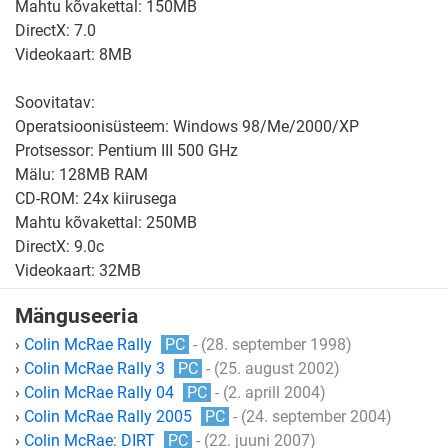
Mahtu kõvakettal: 150MB
DirectX: 7.0
Videokaart: 8MB
Soovitatav:
Operatsioonisüsteem: Windows 98/Me/2000/XP
Protsessor: Pentium III 500 GHz
Mälu: 128MB RAM
CD-ROM: 24x kiirusega
Mahtu kõvakettal: 250MB
DirectX: 9.0c
Videokaart: 32MB
Mänguseeria
›
Colin McRae Rally
PC
- (28. september 1998)
›
Colin McRae Rally 3
PC
- (25. august 2002)
›
Colin McRae Rally 04
PC
- (2. aprill 2004)
›
Colin McRae Rally 2005
PC
- (24. september 2004)
›
Colin McRae: DIRT
PC
- (22. juuni 2007)