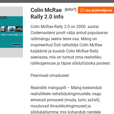
Colin McRae
(
Info?
)
Lisa järjehoidjasse
Rally 2.0 info
Colin McRae Rally 2.0 on 2000. aastal
Codemastersi poolt välja antud populaarse
rallimängu seeria teine osa. Mäng on
inspireeritud Šoti rallisõitja Colin McRae
karjäärist ja kuulub Colin McRae Rally
seeriasse, mis on tuntud oma realistliku
rallikogemuse ja täpse sõidufüüsika poolest.
Peamised omadused:
Realistlik mängupilt – Mäng keskendub
realistlikele rallisõidutingimustele, nagu
erinevad pinnased (muda, lumi, asfalt),
muutuvad ilmastikutingimused ja
sõidukäitumine, mis kohandub nendele