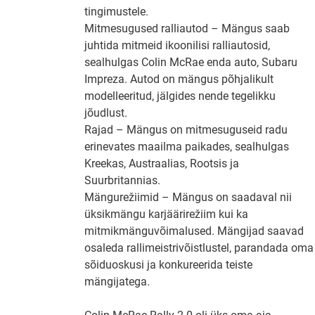
tingimustele.
Mitmesugused ralliautod – Mängus saab
juhtida mitmeid ikoonilisi ralliautosid,
sealhulgas Colin McRae enda auto, Subaru
Impreza. Autod on mängus põhjalikult
modelleeritud, jälgides nende tegelikku
jõudlust.
Rajad – Mängus on mitmesuguseid radu
erinevates maailma paikades, sealhulgas
Kreekas, Austraalias, Rootsis ja
Suurbritannias.
Mängurežiimid – Mängus on saadaval nii
üksikmängu karjäärirežiim kui ka
mitmikmänguvõimalused. Mängijad saavad
osaleda rallimeistrivõistlustel, parandada oma
sõiduoskusi ja konkureerida teiste
mängijatega.