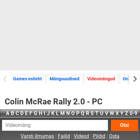
Games esileht
Mänguuudised
Videomängud
Online 
Colin McRae Rally 2.0 - PC
A
B
C
D
E
F
G
H
I
J
K
L
M
N
O
P
Q
R
S
T
U
V
W
X
Y
Z
0-9
Otsi
Varsti ilmumas
|
Failid
|
Videod
|
Pildid
|
Osta