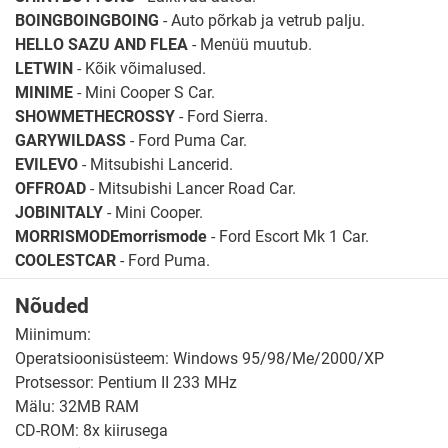
BOINGBOINGBOING
- Auto põrkab ja vetrub palju.
HELLO SAZU AND FLEA
- Menüü muutub.
LETWIN
- Kõik võimalused.
MINIME
- Mini Cooper S Car.
SHOWMETHECROSSY
- Ford Sierra.
GARYWILDASS
- Ford Puma Car.
EVILEVO
- Mitsubishi Lancerid.
OFFROAD
- Mitsubishi Lancer Road Car.
JOBINITALY
- Mini Cooper.
MORRISMODEmorrismode
- Ford Escort Mk 1 Car.
COOLESTCAR
- Ford Puma.
Nõuded
Miinimum:
Operatsioonisüsteem: Windows 95/98/Me/2000/XP
Protsessor: Pentium II 233 MHz
Mälu: 32MB RAM
CD-ROM: 8x kiirusega