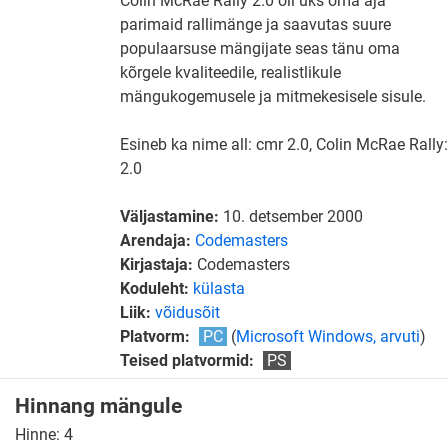
Colin McRae Rally 2.0 oli üks oma aja
parimaid rallimänge ja saavutas suure
populaarsuse mängijate seas tänu oma
kõrgele kvaliteedile, realistlikule
mängukogemusele ja mitmekesisele sisule.
Esineb ka nime all: cmr 2.0, Colin McRae Rally:
2.0
Väljastamine:
10. detsember 2000
Arendaja:
Codemasters
Kirjastaja:
Codemasters
Koduleht:
külasta
Liik:
võidusõit
Platvorm:
PC
(
Microsoft Windows, arvuti
)
Teised platvormid:
PS
Hinnang mängule
Hinne:
4