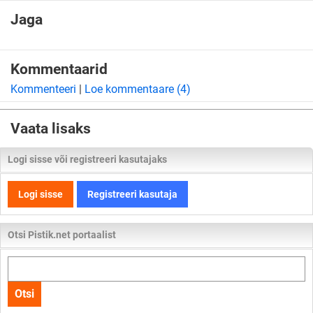
Jaga
Kommentaarid
Kommenteeri
|
Loe kommentaare (4)
Vaata lisaks
Logi sisse või registreeri kasutajaks
Logi sisse
Registreeri kasutaja
Otsi Pistik.net portaalist
Otsi
kogu
Otsi
lehelt