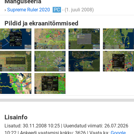
Mänguseeria
›
Supreme Ruler 2020
PC
- (1. juuli 2008)
Pildid ja ekraanitõmmised
Lisainfo
Lisatud: 30.11.2008 10:25 | Uuendatud viimati: 26.07.2026
10:22 | Ankeedi vaatamisi kokku: 3626 | Vaata ka:
Google