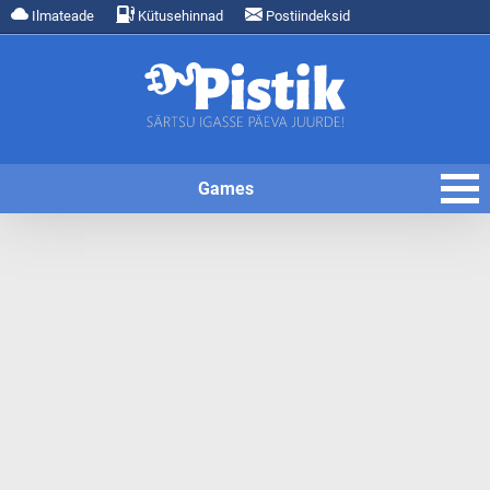
Ilmateade
Kütusehinnad
Postiindeksid
Games