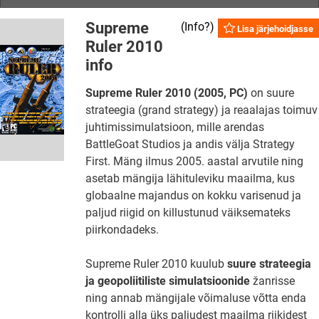
Supreme
(
Info?
)
Lisa järjehoidjasse
Ruler 2010
info
Supreme Ruler 2010 (2005, PC)
on suure
strateegia (grand strategy) ja reaalajas toimuv
juhtimissimulatsioon, mille arendas
BattleGoat Studios ja andis välja Strategy
First. Mäng ilmus 2005. aastal arvutile ning
asetab mängija lähituleviku maailma, kus
globaalne majandus on kokku varisenud ja
paljud riigid on killustunud väiksemateks
piirkondadeks.
Supreme Ruler 2010 kuulub
suure strateegia
ja geopoliitiliste simulatsioonide
žanrisse
ning annab mängijale võimaluse võtta enda
kontrolli alla üks paljudest maailma riikidest