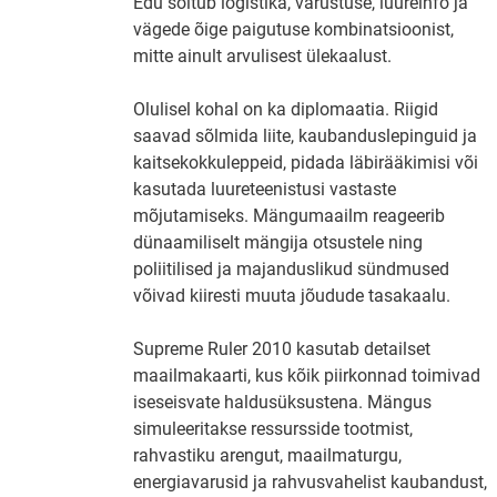
Edu sõltub logistika, varustuse, luureinfo ja
vägede õige paigutuse kombinatsioonist,
mitte ainult arvulisest ülekaalust.
Olulisel kohal on ka diplomaatia. Riigid
saavad sõlmida liite, kaubanduslepinguid ja
kaitsekokkuleppeid, pidada läbirääkimisi või
kasutada luureteenistusi vastaste
mõjutamiseks. Mängumaailm reageerib
dünaamiliselt mängija otsustele ning
poliitilised ja majanduslikud sündmused
võivad kiiresti muuta jõudude tasakaalu.
Supreme Ruler 2010 kasutab detailset
maailmakaarti, kus kõik piirkonnad toimivad
iseseisvate haldusüksustena. Mängus
simuleeritakse ressursside tootmist,
rahvastiku arengut, maailmaturgu,
energiavarusid ja rahvusvahelist kaubandust,