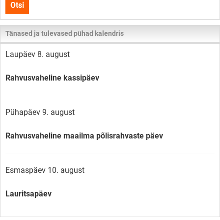
Otsi
lehelt
Tänased ja tulevased pühad kalendris
Laupäev 8. august
Rahvusvaheline kassipäev
Pühapäev 9. august
Rahvusvaheline maailma põlisrahvaste päev
Esmaspäev 10. august
Lauritsapäev