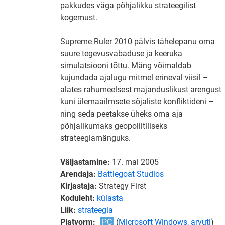
pakkudes väga põhjalikku strateegilist
kogemust.
Supreme Ruler 2010 pälvis tähelepanu oma
suure tegevusvabaduse ja keeruka
simulatsiooni tõttu. Mäng võimaldab
kujundada ajalugu mitmel erineval viisil –
alates rahumeelsest majanduslikust arengust
kuni ülemaailmsete sõjaliste konfliktideni –
ning seda peetakse üheks oma aja
põhjalikumaks geopoliitiliseks
strateegiamänguks.
Väljastamine:
17. mai 2005
Arendaja:
Battlegoat Studios
Kirjastaja:
Strategy First
Koduleht:
külasta
Liik:
strateegia
Platvorm:
PC
(
Microsoft Windows, arvuti
)