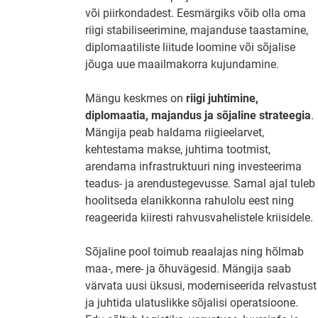
või piirkondadest. Eesmärgiks võib olla oma
riigi stabiliseerimine, majanduse taastamine,
diplomaatiliste liitude loomine või sõjalise
jõuga uue maailmakorra kujundamine.
Mängu keskmes on
riigi juhtimine,
diplomaatia, majandus ja sõjaline strateegia
.
Mängija peab haldama riigieelarvet,
kehtestama makse, juhtima tootmist,
arendama infrastruktuuri ning investeerima
teadus- ja arendustegevusse. Samal ajal tuleb
hoolitseda elanikkonna rahulolu eest ning
reageerida kiiresti rahvusvahelistele kriisidele.
Sõjaline pool toimub reaalajas ning hõlmab
maa-, mere- ja õhuvägesid. Mängija saab
värvata uusi üksusi, moderniseerida relvastust
ja juhtida ulatuslikke sõjalisi operatsioone.