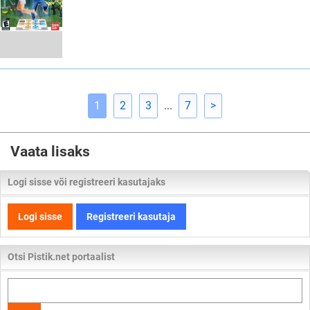
1
2
3
...
7
>
Vaata lisaks
Logi sisse või registreeri kasutajaks
Logi sisse
Registreeri kasutaja
Otsi Pistik.net portaalist
Otsi
kogu