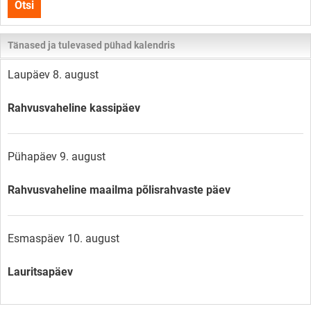
Otsi
lehelt
Tänased ja tulevased pühad kalendris
Laupäev 8. august
Rahvusvaheline kassipäev
Pühapäev 9. august
Rahvusvaheline maailma põlisrahvaste päev
Esmaspäev 10. august
Lauritsapäev