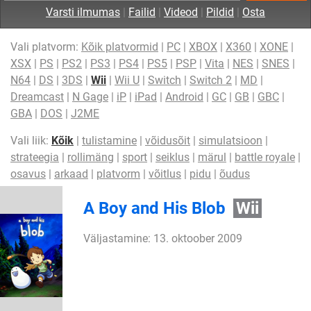
Varsti ilmumas
|
Failid
|
Videod
|
Pildid
|
Osta
Vali platvorm:
Kõik platvormid
|
PC
|
XBOX
|
X360
|
XONE
|
XSX
|
PS
|
PS2
|
PS3
|
PS4
|
PS5
|
PSP
|
Vita
|
NES
|
SNES
|
N64
|
DS
|
3DS
|
Wii
|
Wii U
|
Switch
|
Switch 2
|
MD
|
Dreamcast
|
N Gage
|
iP
|
iPad
|
Android
|
GC
|
GB
|
GBC
|
GBA
|
DOS
|
J2ME
Vali liik:
Kõik
|
tulistamine
|
võidusõit
|
simulatsioon
|
strateegia
|
rollimäng
|
sport
|
seiklus
|
märul
|
battle royale
|
osavus
|
arkaad
|
platvorm
|
võitlus
|
pidu
|
õudus
A Boy and His Blob
Wii
Väljastamine: 13. oktoober 2009