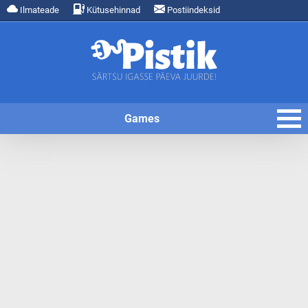
Ilmateade
Kütusehinnad
Postiindeksid
Games