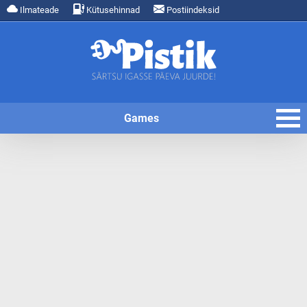
Ilmateade
Kütusehinnad
Postiindeksid
Games