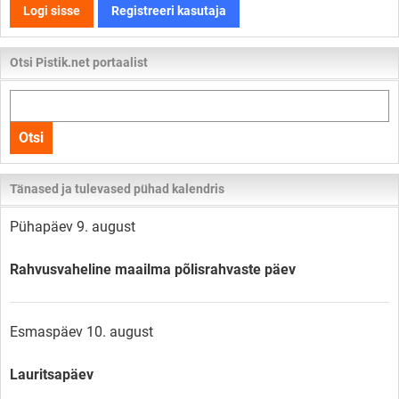
Logi sisse
Registreeri kasutaja
Otsi Pistik.net portaalist
Otsi
kogu
Otsi
lehelt
Tänased ja tulevased pühad kalendris
Pühapäev 9. august
Rahvusvaheline maailma põlisrahvaste päev
Esmaspäev 10. august
Lauritsapäev