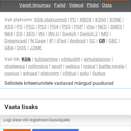
Varsti ilmumas
|
Failid
|
Videod
|
Pildid
|
Osta
Vali platvorm:
Kõik platvormid
|
PC
|
XBOX
|
X360
|
XONE
|
XSX
|
PS
|
PS2
|
PS3
|
PS4
|
PS5
|
PSP
|
Vita
|
NES
|
SNES
|
N64
|
DS
|
3DS
|
Wii
|
Wii U
|
Switch
|
Switch 2
|
MD
|
Dreamcast
|
N Gage
|
iP
|
iPad
|
Android
|
GC
|
GB
|
GBC
|
GBA
|
DOS
|
J2ME
Vali liik:
Kõik
|
tulistamine
|
võidusõit
|
simulatsioon
|
strateegia
|
rollimäng
|
sport
|
seiklus
|
märul
|
battle royale
|
osavus
|
arkaad
|
platvorm
|
võitlus
|
pidu
|
õudus
Sellistele kriteeriumitele vastavad mängud puuduvad
Vaata lisaks
Logi sisse või registreeri kasutajaks