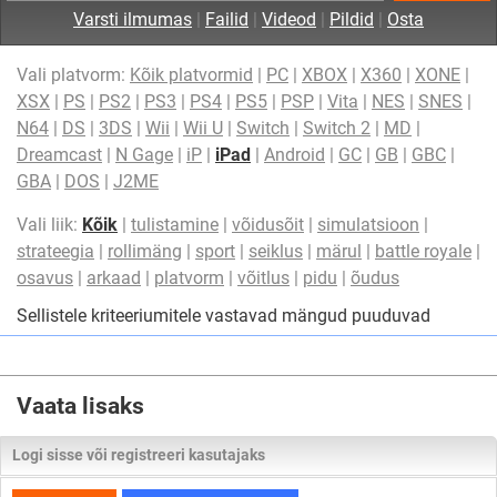
Varsti ilmumas
|
Failid
|
Videod
|
Pildid
|
Osta
Vali platvorm:
Kõik platvormid
|
PC
|
XBOX
|
X360
|
XONE
|
XSX
|
PS
|
PS2
|
PS3
|
PS4
|
PS5
|
PSP
|
Vita
|
NES
|
SNES
|
N64
|
DS
|
3DS
|
Wii
|
Wii U
|
Switch
|
Switch 2
|
MD
|
Dreamcast
|
N Gage
|
iP
|
iPad
|
Android
|
GC
|
GB
|
GBC
|
GBA
|
DOS
|
J2ME
Vali liik:
Kõik
|
tulistamine
|
võidusõit
|
simulatsioon
|
strateegia
|
rollimäng
|
sport
|
seiklus
|
märul
|
battle royale
|
osavus
|
arkaad
|
platvorm
|
võitlus
|
pidu
|
õudus
Sellistele kriteeriumitele vastavad mängud puuduvad
Vaata lisaks
Logi sisse või registreeri kasutajaks