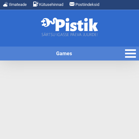
Ilmateade
Kütusehinnad
Postiindeksid
Games