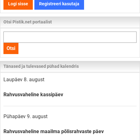
Logi sisse
Registreeri kasutaja
Otsi Pistik.net portaalist
Otsi
kogu
Otsi
lehelt
Tänased ja tulevased pühad kalendris
Laupäev 8. august
Rahvusvaheline kassipäev
Pühapäev 9. august
Rahvusvaheline maailma põlisrahvaste päev