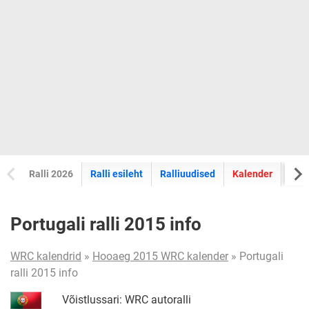
Ralli 2026
Ralli esileht
Ralliuudised
Kalender
Tul
Portugali ralli 2015 info
WRC kalendrid
»
Hooaeg 2015 WRC kalender
» Portugali
ralli 2015 info
Võistlussari: WRC autoralli