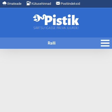
Ilmateade
Kütusehinnad
Postiindeksid
Ralli