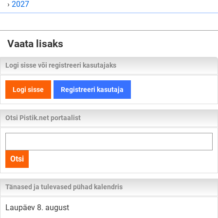
›
2027
Vaata lisaks
Logi sisse või registreeri kasutajaks
Logi sisse
Registreeri kasutaja
Otsi Pistik.net portaalist
Otsi
kogu
Otsi
lehelt
Tänased ja tulevased pühad kalendris
Laupäev 8. august