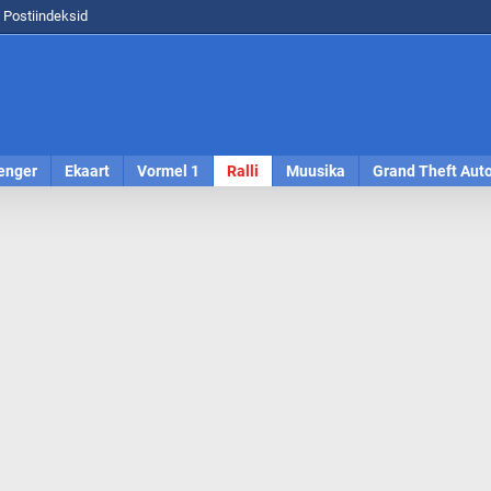
Postiindeksid
enger
Ekaart
Vormel 1
Ralli
Muusika
Grand Theft Aut