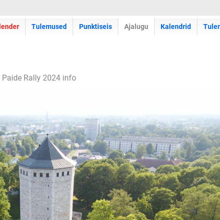
lender
Tulemused
Punktiseis
Ajalugu
Kalendrid
Tule
 Paide Rally 2024 info