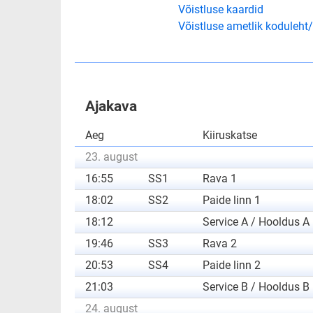
Võistluse kaardid
Võistluse ametlik koduleht/
Ajakava
Aeg
Kiiruskatse
23. august
16:55
SS1
Rava 1
18:02
SS2
Paide linn 1
18:12
Service A / Hooldus A
19:46
SS3
Rava 2
20:53
SS4
Paide linn 2
21:03
Service B / Hooldus B
24. august