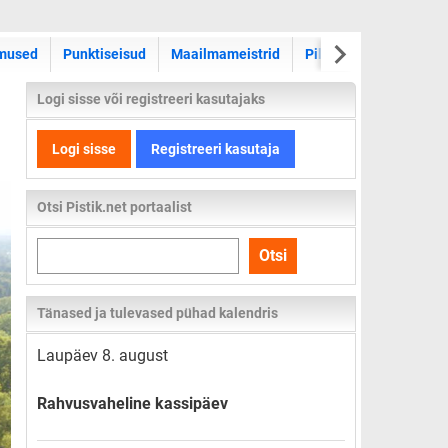
WRC ralli
mused
Punktiseisud
Maailmameistrid
Pildid
Videod
Logi sisse või registreeri kasutajaks
Logi sisse
Registreeri kasutaja
Otsi Pistik.net portaalist
Otsi
Otsi
kogu
lehelt
Tänased ja tulevased pühad kalendris
Laupäev 8. august
Rahvusvaheline kassipäev