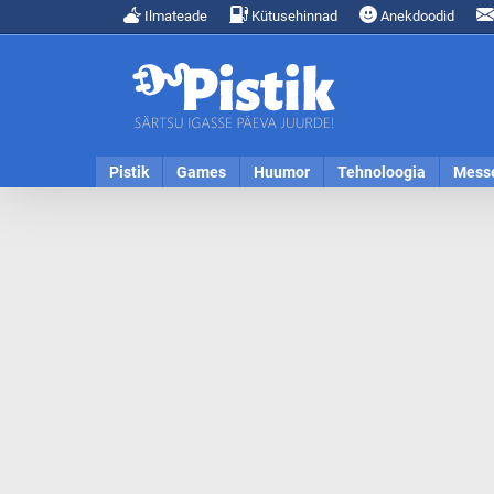
Ilmateade
Kütusehinnad
Anekdoodid
Pistik
Games
Huumor
Tehnoloogia
Mess