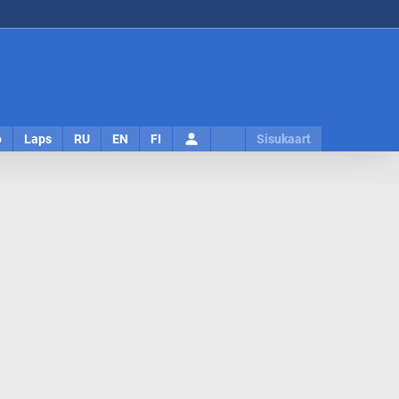
Logi
o
Laps
RU
EN
FI
Sisukaart
sisse