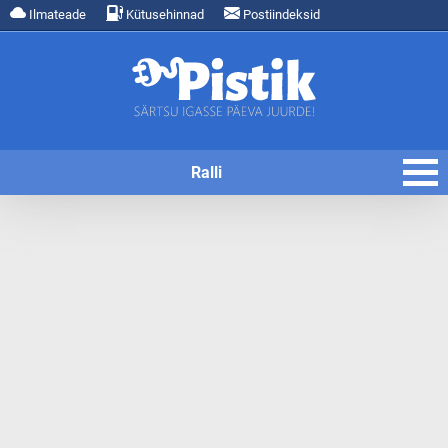
Ilmateade
Kütusehinnad
Postiindeksid
Ralli