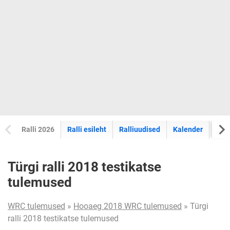
Ralli 2026
Ralli esileht
Ralliuudised
Kalender
Tul
Türgi ralli 2018 testikatse
tulemused
WRC tulemused
»
Hooaeg 2018 WRC tulemused
» Türgi
ralli 2018 testikatse tulemused