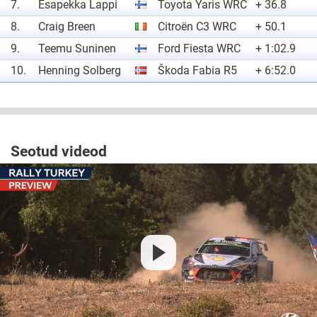
7.
Esapekka Lappi
Toyota Yaris WRC
+ 36.8
8.
Craig Breen
Citroën C3 WRC
+ 50.1
9.
Teemu Suninen
Ford Fiesta WRC
+ 1:02.9
10.
Henning Solberg
Škoda Fabia R5
+ 6:52.0
Seotud videod