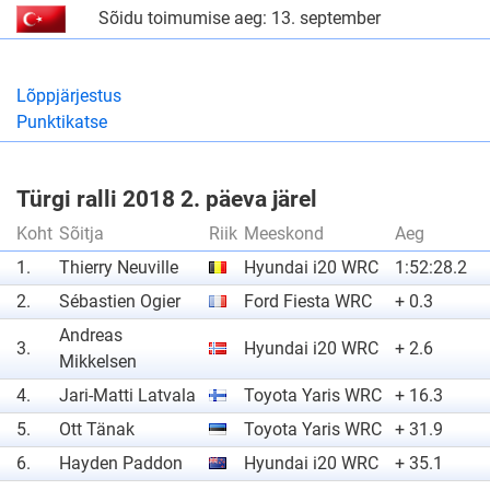
Sõidu toimumise aeg: 13. september
Lõppjärjestus
Punktikatse
Türgi ralli 2018 2. päeva järel
Koht
Sõitja
Riik
Meeskond
Aeg
1.
Thierry Neuville
Hyundai i20 WRC
1:52:28.2
2.
Sébastien Ogier
Ford Fiesta WRC
+ 0.3
Andreas
3.
Hyundai i20 WRC
+ 2.6
Mikkelsen
4.
Jari-Matti Latvala
Toyota Yaris WRC
+ 16.3
5.
Ott Tänak
Toyota Yaris WRC
+ 31.9
6.
Hayden Paddon
Hyundai i20 WRC
+ 35.1