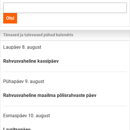
Otsi
kogu
Otsi
lehelt
Tänased ja tulevased pühad kalendris
Laupäev 8. august
Rahvusvaheline kassipäev
Pühapäev 9. august
Rahvusvaheline maailma põlisrahvaste päev
Esmaspäev 10. august
Lauritsapäev