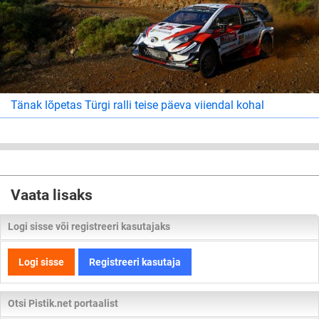
Tänak lõpetas Türgi ralli teise päeva viiendal kohal
Vaata lisaks
Logi sisse või registreeri kasutajaks
Logi sisse
Registreeri kasutaja
Otsi Pistik.net portaalist