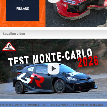
Suvaline video
k.net meelelahutus- ja infoportaal | 2004 - 2026 | Versioon 3.3 | Teenust toetab
UusWeb