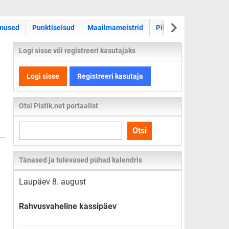
WRC ralli
mused
Punktiseisud
Maailmameistrid
Pildid
Videod
Logi sisse või registreeri kasutajaks
Logi sisse
Registreeri kasutaja
Otsi Pistik.net portaalist
Otsi
Otsi
kogu
lehelt
Tänased ja tulevased pühad kalendris
Laupäev 8. august
Rahvusvaheline kassipäev