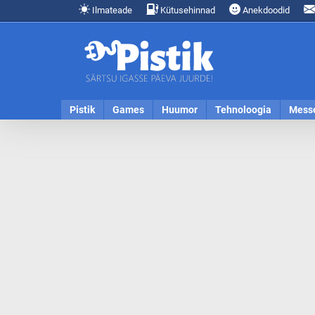
Ilmateade
Kütusehinnad
Anekdoodid
Pistik
Games
Huumor
Tehnoloogia
Mess