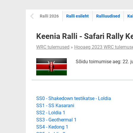
Ralli 2026
Ralli esileht
Ralliuudised
Ka
Keenia Ralli - Safari Rally
WRC tulemused
»
Hooaeg 2023 WRC tulemus
Sõidu toimumise aeg: 22. ju
SS0 - Shakedown testikatse - Loldia
SS1 - SS Kasarani
SS2 - Loldia 1
SS3 - Geothermal 1
SS4 - Kedong 1