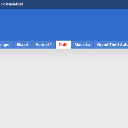
Postiindeksid
enger
Ekaart
Vormel 1
Ralli
Muusika
Grand Theft Aut