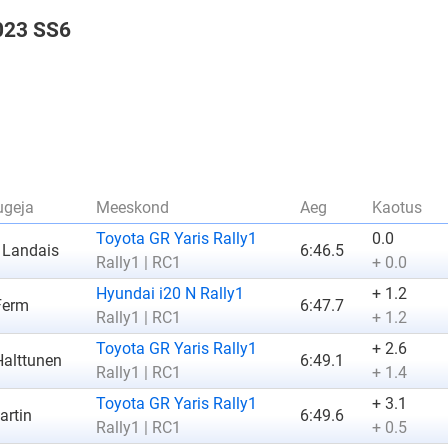
2023 SS6
ugeja
Meeskond
Aeg
Kaotus
Toyota GR Yaris Rally1
0.0
 Landais
6:46.5
Rally1 | RC1
+ 0.0
Hyundai i20 N Rally1
+ 1.2
Ferm
6:47.7
Rally1 | RC1
+ 1.2
Toyota GR Yaris Rally1
+ 2.6
alttunen
6:49.1
Rally1 | RC1
+ 1.4
Toyota GR Yaris Rally1
+ 3.1
artin
6:49.6
Rally1 | RC1
+ 0.5