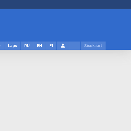
Logi
o
Laps
RU
EN
FI
Sisukaart
sisse