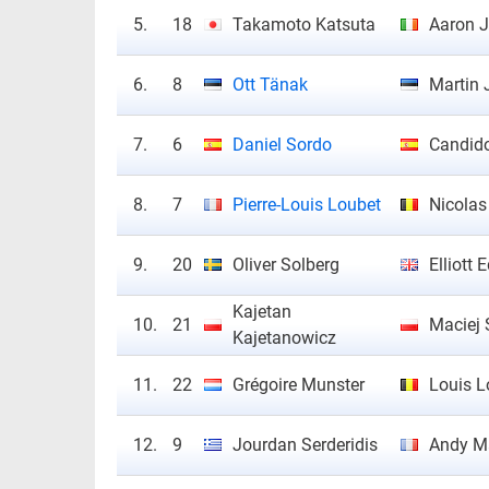
5.
18
Takamoto Katsuta
Aaron 
6.
8
Ott Tänak
Martin 
7.
6
Daniel Sordo
Candido
8.
7
Pierre-Louis Loubet
Nicolas
9.
20
Oliver Solberg
Elliott
Kajetan
10.
21
Maciej 
Kajetanowicz
11.
22
Grégoire Munster
Louis 
12.
9
Jourdan Serderidis
Andy M