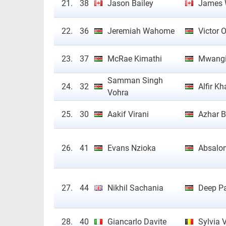
21.
38
Jason Bailey
James W
22.
36
Jeremiah Wahome
Victor 
23.
37
McRae Kimathi
Mwangi
Samman Singh
24.
32
Alfir K
Vohra
25.
30
Aakif Virani
Azhar B
26.
41
Evans Nzioka
Absalo
27.
44
Nikhil Sachania
Deep Pa
28.
40
Giancarlo Davite
Sylvia 