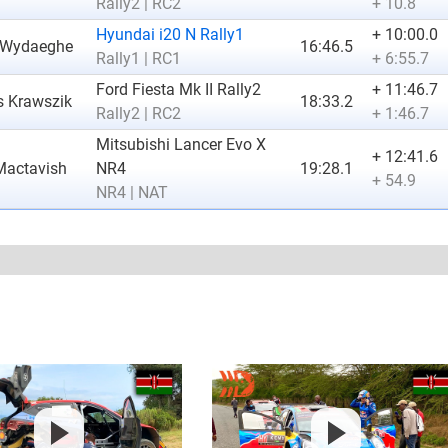
Rally2 | RC2
+ 10.8
Hyundai i20 N Rally1
+ 10:00.0
n Wydaeghe
16:46.5
Rally1 | RC1
+ 6:55.7
Ford Fiesta Mk II Rally2
+ 11:46.7
 Krawszik
18:33.2
Rally2 | RC2
+ 1:46.7
Mitsubishi Lancer Evo X
+ 12:41.6
Mactavish
NR4
19:28.1
+ 54.9
NR4 | NAT