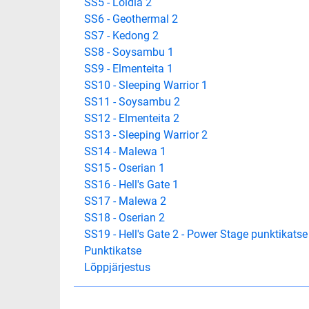
SS5 - Loldia 2
SS6 - Geothermal 2
SS7 - Kedong 2
SS8 - Soysambu 1
SS9 - Elmenteita 1
SS10 - Sleeping Warrior 1
SS11 - Soysambu 2
SS12 - Elmenteita 2
SS13 - Sleeping Warrior 2
SS14 - Malewa 1
SS15 - Oserian 1
SS16 - Hell's Gate 1
SS17 - Malewa 2
SS18 - Oserian 2
SS19 - Hell's Gate 2 - Power Stage punktikatse
Punktikatse
Lõppjärjestus