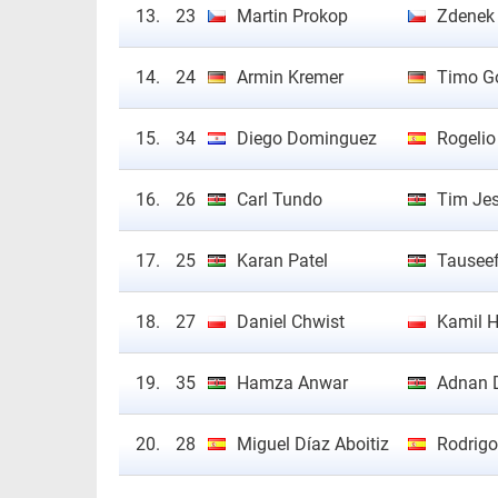
13.
23
Martin Prokop
Zdenek
14.
24
Armin Kremer
Timo Go
15.
34
Diego Dominguez
Rogelio
16.
26
Carl Tundo
Tim Je
17.
25
Karan Patel
Tausee
18.
27
Daniel Chwist
Kamil H
19.
35
Hamza Anwar
Adnan 
20.
28
Miguel Díaz Aboitiz
Rodrig