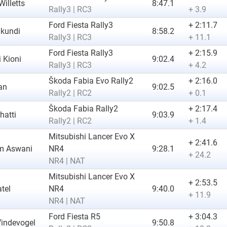
illetts
8:47.1
Rally3 | RC3
+ 3.9
Ford Fiesta Rally3
+ 2:11.7
Okundi
8:58.2
Rally3 | RC3
+ 11.1
Ford Fiesta Rally3
+ 2:15.9
 Kioni
9:02.4
Rally3 | RC3
+ 4.2
Škoda Fabia Evo Rally2
+ 2:16.0
han
9:02.5
Rally2 | RC2
+ 0.1
Škoda Fabia Rally2
+ 2:17.4
hatti
9:03.9
Rally2 | RC2
+ 1.4
Mitsubishi Lancer Evo X
+ 2:41.6
m Aswani
NR4
9:28.1
+ 24.2
NR4 | NAT
Mitsubishi Lancer Evo X
+ 2:53.5
tel
NR4
9:40.0
+ 11.9
NR4 | NAT
Ford Fiesta R5
+ 3:04.3
Vindevogel
9:50.8