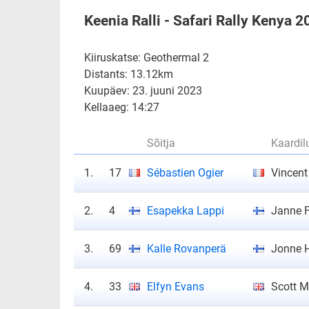
Keenia Ralli - Safari Rally Kenya 
Kiiruskatse: Geothermal 2
Distants: 13.12km
Kuupäev: 23. juuni 2023
Kellaaeg: 14:27
Sõitja
Kaardil
1.
17
Sébastien Ogier
Vincent
2.
4
Esapekka Lappi
Janne 
3.
69
Kalle Rovanperä
Jonne H
4.
33
Elfyn Evans
Scott M