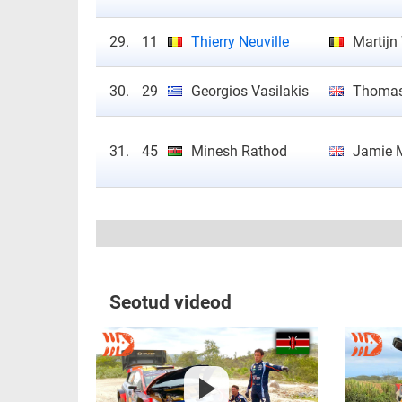
29.
11
Thierry Neuville
Martij
30.
29
Georgios Vasilakis
Thomas
31.
45
Minesh Rathod
Jamie 
Seotud videod