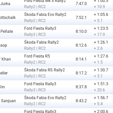
Ford Fiesta Mk II Rally2
+ 1:00.5
 Jurka
7:47.0
Rally2 | RC2
+ 10.9
Škoda Fabia Evo Rally2
+ 1:05.6
ttschalk
7:52.1
Rally2 | RC2
+ 5.1
Ford Fiesta Rally3
+ 1:23.5
 Peñate
8:10.0
Rally3 | RC3
+ 17.9
Škoda Fabia Rally2
+ 1:26.1
ssop
8:12.6
Rally2 | RC2
+ 2.6
Ford Fiesta R5
+ 1:27.6
f Khan
8:14.1
Rally2 | RC2
+ 1.5
Škoda Fabia RS Rally2
+ 1:30.7
eller
8:17.2
Rally2 | RC2
+ 3.1
Ford Fiesta Rally3
+ 1:51.3
Din
8:37.8
Rally3 | RC3
+ 20.6
Škoda Fabia Evo Rally2
+ 1:56.7
o Sanjuan
8:43.2
Rally2 | RC2
+ 5.4
Ford Fiesta Rally3
+ 2:00.6