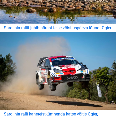
Sardiinia rallit juhib pärast teise võistluspäeva lõunat Ogier
Sardiinia ralli kaheteistkümnenda katse võitis Ogier,