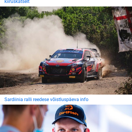
kiiruskatselt
Sardiinia ralli reedese võistluspäeva info