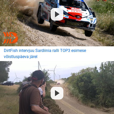
DirtFish intervjuu Sardiinia ralli TOP3 esimese
võistluspäeva järel