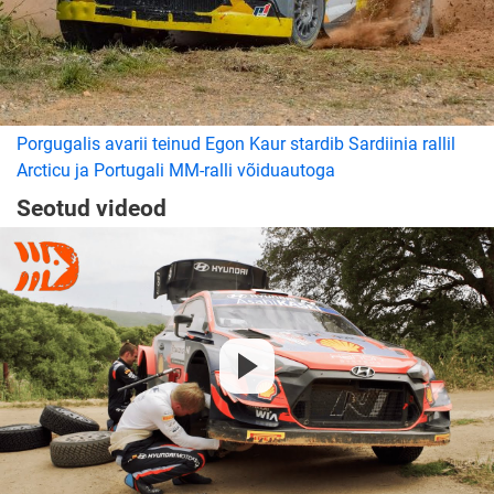
Porgugalis avarii teinud Egon Kaur stardib Sardiinia rallil
Arcticu ja Portugali MM-ralli võiduautoga
Seotud videod