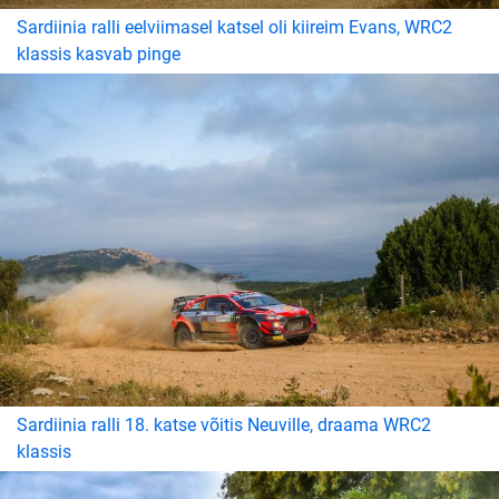
Sardiinia ralli eelviimasel katsel oli kiireim Evans, WRC2
klassis kasvab pinge
Sardiinia ralli 18. katse võitis Neuville, draama WRC2
klassis