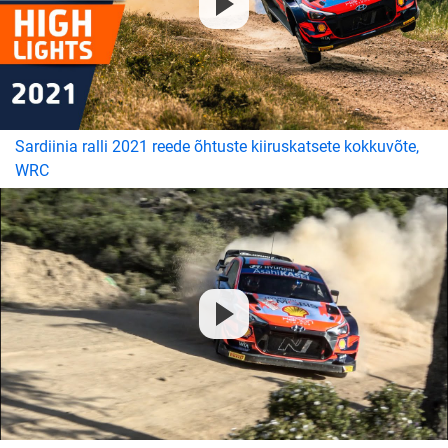
Sardiinia ralli 2021 reede õhtuste kiiruskatsete kokkuvõte,
WRC