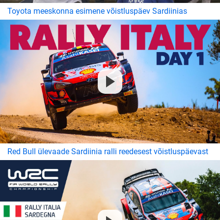
Toyota meeskonna esimene võistluspäev Sardiinias
Red Bull ülevaade Sardiinia ralli reedesest võistluspäevast