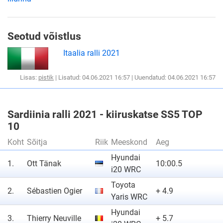
Seotud võistlus
Itaalia ralli 2021
Lisas:
pistik
| Lisatud: 04.06.2021 16:57 | Uuendatud: 04.06.2021 16:57
Sardiinia ralli 2021 - kiiruskatse SS5 TOP
10
Koht
Sõitja
Riik
Meeskond
Aeg
Hyundai
1.
Ott Tänak
10:00.5
i20 WRC
Toyota
2.
Sébastien Ogier
+ 4.9
Yaris WRC
Hyundai
3.
Thierry Neuville
+ 5.7