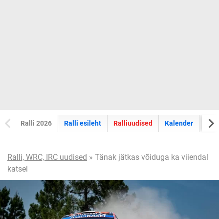
Ralli 2026
Ralli esileht
Ralliuudised
Kalender
Tul
Ralli, WRC, IRC uudised
» Tänak jätkas võiduga ka viiendal
katsel