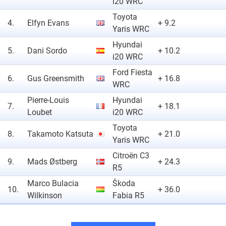
i20 WRC
Toyota
4.
Elfyn Evans
+ 9.2
Yaris WRC
Hyundai
5.
Dani Sordo
+ 10.2
i20 WRC
Ford Fiesta
6.
Gus Greensmith
+ 16.8
WRC
Pierre-Louis
Hyundai
7.
+ 18.1
Loubet
i20 WRC
Toyota
8.
Takamoto Katsuta
+ 21.0
Yaris WRC
Citroën C3
9.
Mads Østberg
+ 24.3
R5
Marco Bulacia
Škoda
10.
+ 36.0
Wilkinson
Fabia R5