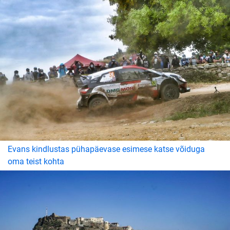
Evans kindlustas pühapäevase esimese katse võiduga
oma teist kohta