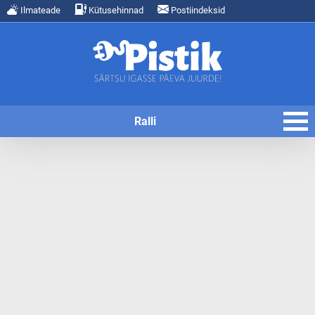
Ilmateade
Kütusehinnad
Postiindeksid
Ralli