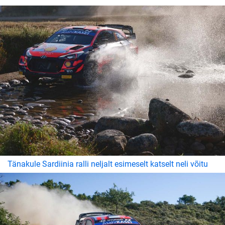
Tänakule Sardiinia ralli neljalt esimeselt katselt neli võitu