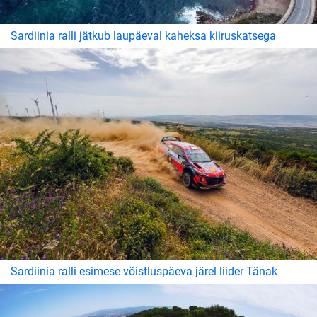
Sardiinia ralli jätkub laupäeval kaheksa kiiruskatsega
Sardiinia ralli esimese võistluspäeva järel liider Tänak