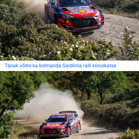
Tänak võitis ka kolmanda Sardiinia ralli kiiruskatse