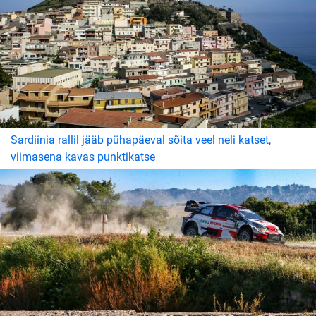
Sardiinia rallil jääb pühapäeval sõita veel neli katset,
viimasena kavas punktikatse