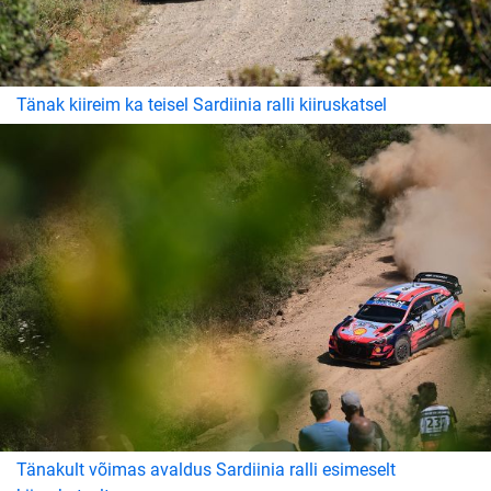
Tänak kiireim ka teisel Sardiinia ralli kiiruskatsel
Tänakult võimas avaldus Sardiinia ralli esimeselt