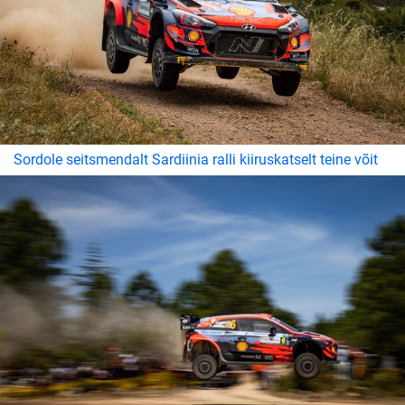
Sordole seitsmendalt Sardiinia ralli kiiruskatselt teine võit