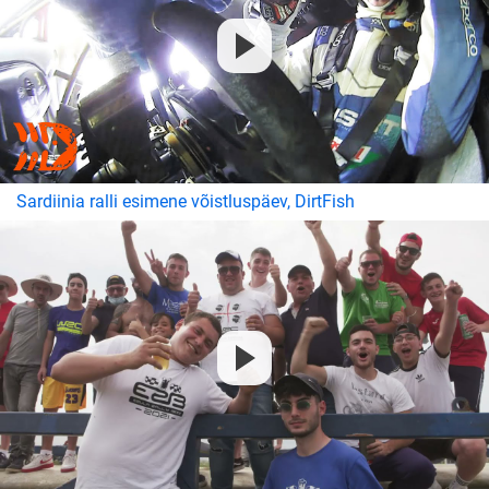
Sardiinia ralli esimene võistluspäev, DirtFish