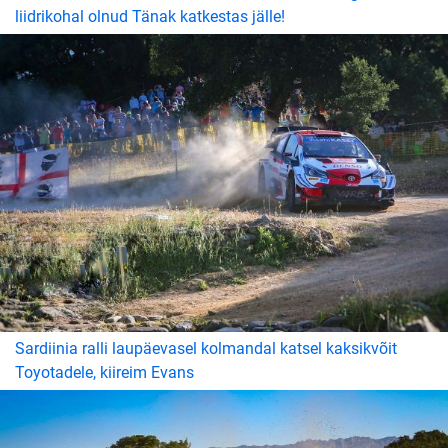
liidrikohal olnud Tänak katkestas jälle!
Sardiinia ralli laupäevasel kolmandal katsel kaksikvõit
Toyotadele, kiireim Evans