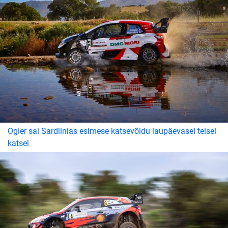
Ogier sai Sardiinias esimese katsevõidu laupäevasel teisel
katsel