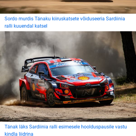
Sordo murdis Tänaku kiiruskatsete võiduseeria Sardiinia
ralli kuuendal katsel
Tänak läks Sardiinia ralli esimesele hoolduspausile vastu
kindla liidrina