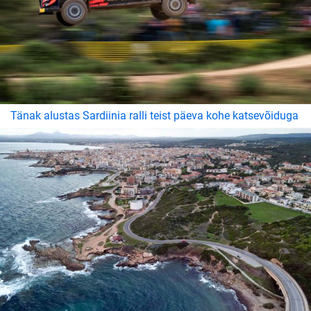
Tänak alustas Sardiinia ralli teist päeva kohe katsevõiduga