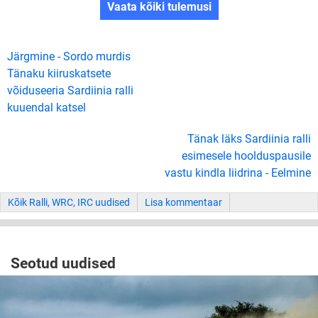
Vaata kõiki tulemusi
Järgmine - Sordo murdis
Tänaku kiiruskatsete
võiduseeria Sardiinia ralli
kuuendal katsel
Tänak läks Sardiinia ralli
esimesele hoolduspausile
vastu kindla liidrina - Eelmine
Kõik Ralli, WRC, IRC uudised
Lisa kommentaar
Seotud uudised