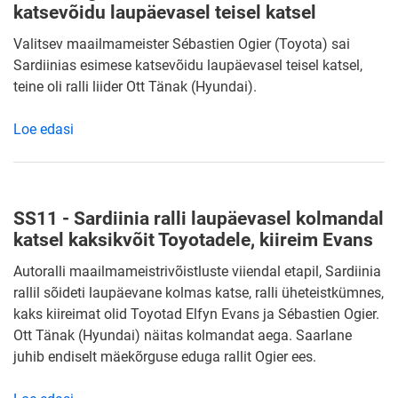
katsevõidu laupäevasel teisel katsel
Valitsev maailmameister Sébastien Ogier (Toyota) sai
Sardiinias esimese katsevõidu laupäevasel teisel katsel,
teine oli ralli liider Ott Tänak (Hyundai).
Loe edasi
SS11 - Sardiinia ralli laupäevasel kolmandal
katsel kaksikvõit Toyotadele, kiireim Evans
Autoralli maailmameistrivõistluste viiendal etapil, Sardiinia
rallil sõideti laupäevane kolmas katse, ralli üheteistkümnes,
kaks kiireimat olid Toyotad Elfyn Evans ja Sébastien Ogier.
Ott Tänak (Hyundai) näitas kolmandat aega. Saarlane
juhib endiselt mäekõrguse eduga rallit Ogier ees.