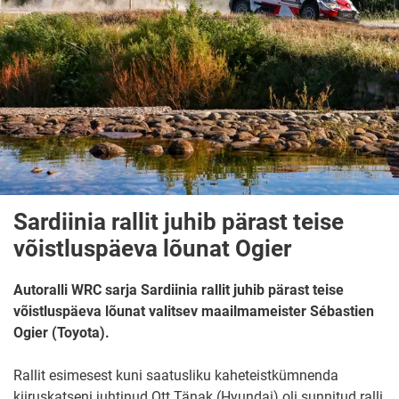
Sardiinia rallit juhib pärast teise
võistluspäeva lõunat Ogier
Autoralli WRC sarja Sardiinia rallit juhib pärast teise
võistluspäeva lõunat valitsev maailmameister Sébastien
Ogier (Toyota).
Rallit esimesest kuni saatusliku kaheteistkümnenda
kiiruskatseni juhtinud Ott Tänak (Hyundai) oli sunnitud ralli