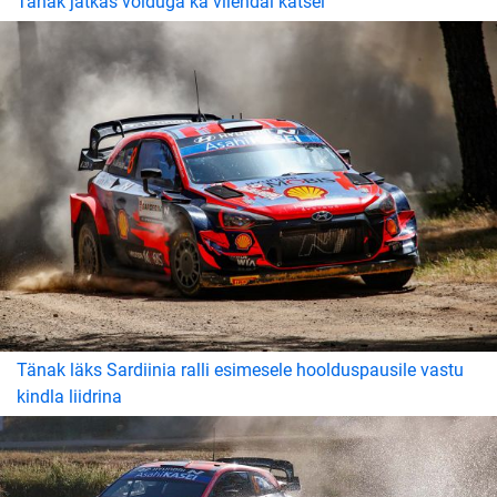
Tänak jätkas võiduga ka viiendal katsel
Tänak läks Sardiinia ralli esimesele hoolduspausile vastu
kindla liidrina