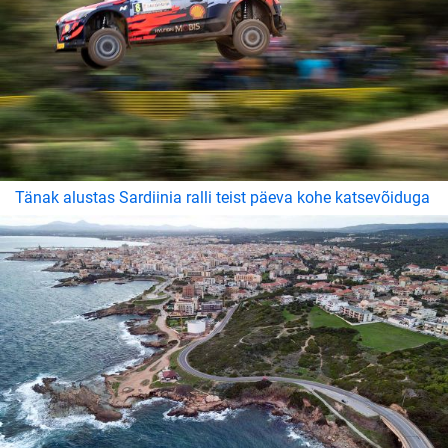
Tänak alustas Sardiinia ralli teist päeva kohe katsevõiduga