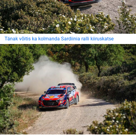
Tänak võitis ka kolmanda Sardiinia ralli kiiruskatse