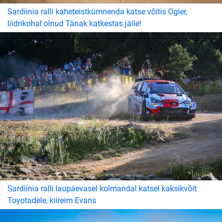
Sardiinia ralli kaheteistkümnenda katse võitis Ogier,
liidrikohal olnud Tänak katkestas jälle!
Sardiinia ralli laupäevasel kolmandal katsel kaksikvõit
Toyotadele, kiireim Evans