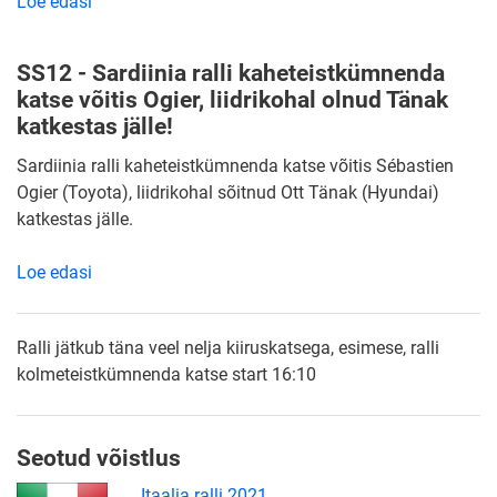
Loe edasi
SS12 - Sardiinia ralli kaheteistkümnenda
katse võitis Ogier, liidrikohal olnud Tänak
katkestas jälle!
Sardiinia ralli kaheteistkümnenda katse võitis Sébastien
Ogier (Toyota), liidrikohal sõitnud Ott Tänak (Hyundai)
katkestas jälle.
Loe edasi
Ralli jätkub täna veel nelja kiiruskatsega, esimese, ralli
kolmeteistkümnenda katse start 16:10
Seotud võistlus
Itaalia ralli 2021