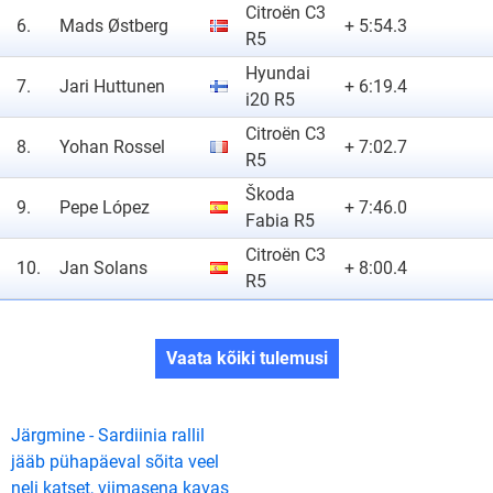
Citroën C3
6.
Mads Østberg
+ 5:54.3
R5
Hyundai
7.
Jari Huttunen
+ 6:19.4
i20 R5
Citroën C3
8.
Yohan Rossel
+ 7:02.7
R5
Škoda
9.
Pepe López
+ 7:46.0
Fabia R5
Citroën C3
10.
Jan Solans
+ 8:00.4
R5
Vaata kõiki tulemusi
Järgmine - Sardiinia rallil
jääb pühapäeval sõita veel
neli katset, viimasena kavas