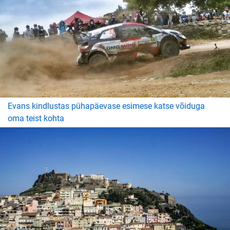
Evans kindlustas pühapäevase esimese katse võiduga
oma teist kohta