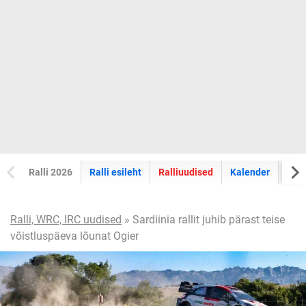
Ralli 2026
Ralli esileht
Ralliuudised
Kalender
Tul
Ralli, WRC, IRC uudised
» Sardiinia rallit juhib pärast teise
võistluspäeva lõunat Ogier