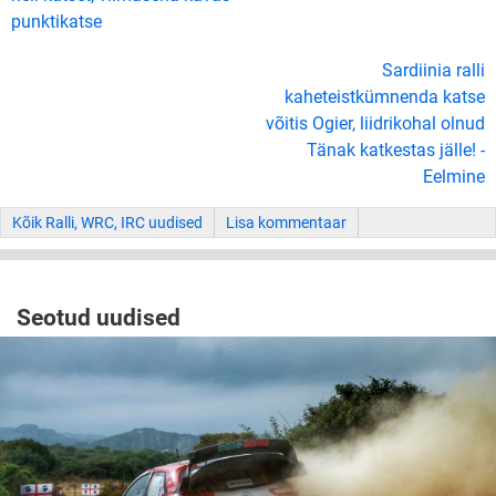
punktikatse
Sardiinia ralli
kaheteistkümnenda katse
võitis Ogier, liidrikohal olnud
Tänak katkestas jälle! -
Eelmine
Kõik Ralli, WRC, IRC uudised
Lisa kommentaar
Seotud uudised