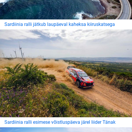
Sardiinia ralli jätkub laupäeval kaheksa kiiruskatsega
Sardiinia ralli esimese võistluspäeva järel liider Tänak