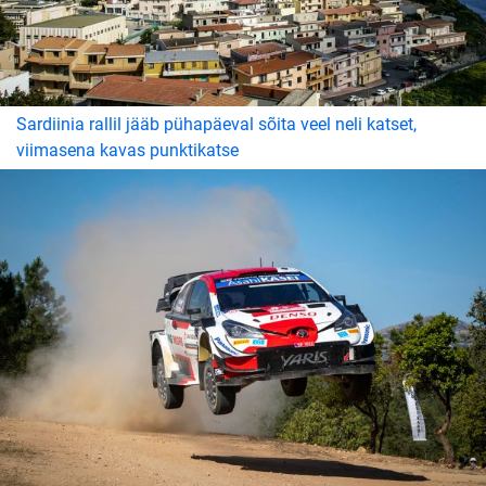
Sardiinia rallil jääb pühapäeval sõita veel neli katset,
viimasena kavas punktikatse