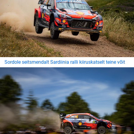
Sordole seitsmendalt Sardiinia ralli kiiruskatselt teine võit