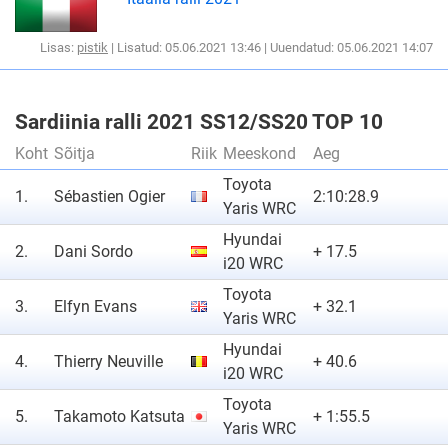
Lisas:
pistik
| Lisatud: 05.06.2021 13:46 | Uuendatud: 05.06.2021 14:07
Sardiinia ralli 2021 SS12/SS20 TOP 10
Koht
Sõitja
Riik
Meeskond
Aeg
Toyota
1.
Sébastien Ogier
2:10:28.9
Yaris WRC
Hyundai
2.
Dani Sordo
+ 17.5
i20 WRC
Toyota
3.
Elfyn Evans
+ 32.1
Yaris WRC
Hyundai
4.
Thierry Neuville
+ 40.6
i20 WRC
Toyota
5.
Takamoto Katsuta
+ 1:55.5
Yaris WRC