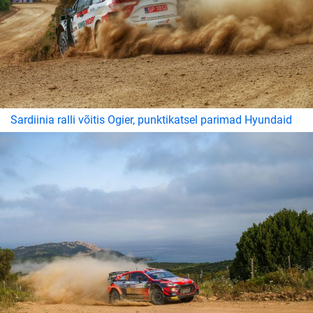
Sardiinia ralli võitis Ogier, punktikatsel parimad Hyundaid