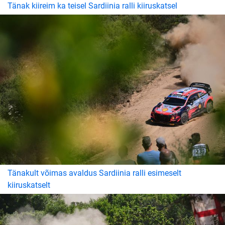
Tänak kiireim ka teisel Sardiinia ralli kiiruskatsel
Tänakult võimas avaldus Sardiinia ralli esimeselt
kiiruskatselt