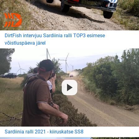
DirtFish intervjuu Sardiinia ralli TOP3 esimese
võistluspäeva järel
Sardiinia ralli 2021 - kiiruskatse SS8