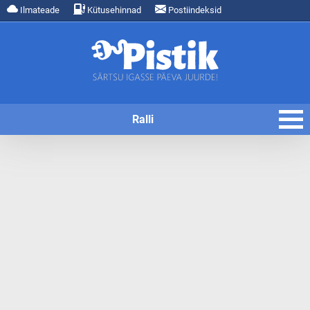
Ilmateade
Kütusehinnad
Postiindeksid
Ralli