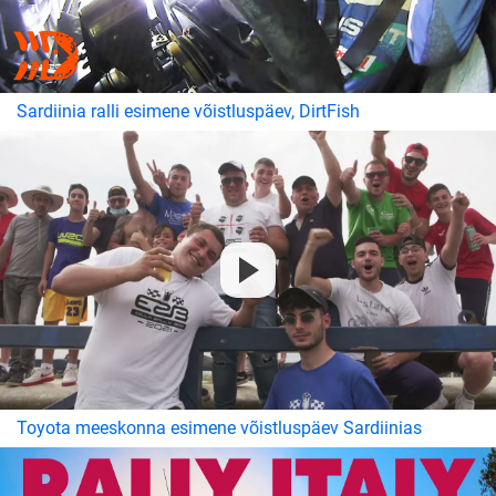
Sardiinia ralli esimene võistluspäev, DirtFish
Toyota meeskonna esimene võistluspäev Sardiinias