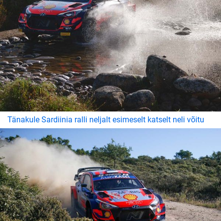
Tänakule Sardiinia ralli neljalt esimeselt katselt neli võitu