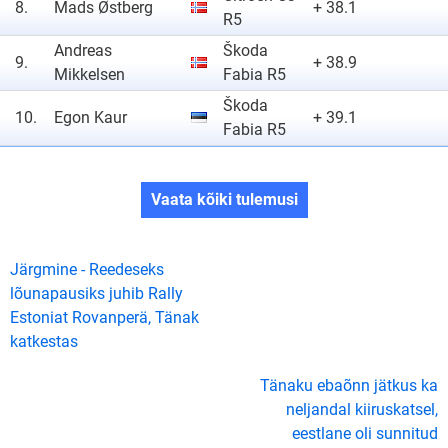
8.
Mads Østberg
+ 38.1
R5
Andreas
Škoda
9.
+ 38.9
Mikkelsen
Fabia R5
Škoda
10.
Egon Kaur
+ 39.1
Fabia R5
Vaata kõiki tulemusi
Järgmine - Reedeseks
lõunapausiks juhib Rally
Estoniat Rovanperä, Tänak
katkestas
Tänaku ebaõnn jätkus ka
neljandal kiiruskatsel,
eestlane oli sunnitud