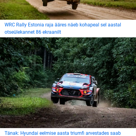
WRC Rally Estonia raja ääres näeb kohapeal sel aastal
otseülekannet 86 ekraanilt
Tänak: Hyundai eelmise aasta triumfi arvestades saab