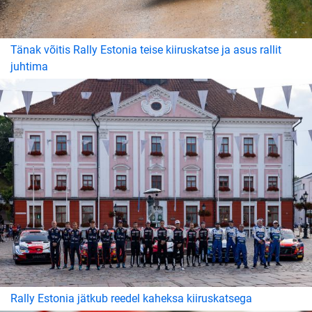
Tänak võitis Rally Estonia teise kiiruskatse ja asus rallit
juhtima
Rally Estonia jätkub reedel kaheksa kiiruskatsega