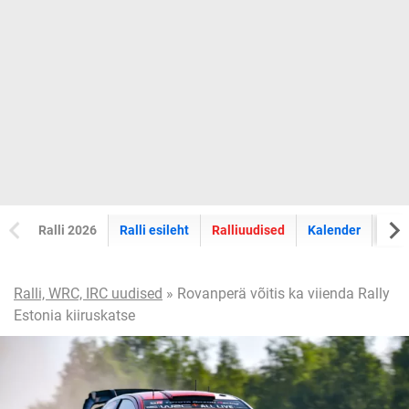
Ralli 2026
Ralli esileht
Ralliuudised
Kalender
Tul
Ralli, WRC, IRC uudised
» Rovanperä võitis ka viienda Rally
Estonia kiiruskatse