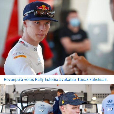
Rovanperä võitis Rally Estonia avakatse, Tänak kaheksas