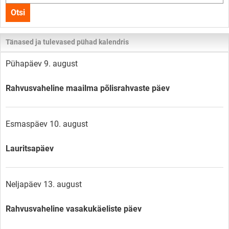
kogu
Otsi
lehelt
Tänased ja tulevased pühad kalendris
Pühapäev 9. august
Rahvusvaheline maailma põlisrahvaste päev
Esmaspäev 10. august
Lauritsapäev
Neljapäev 13. august
Rahvusvaheline vasakukäeliste päev