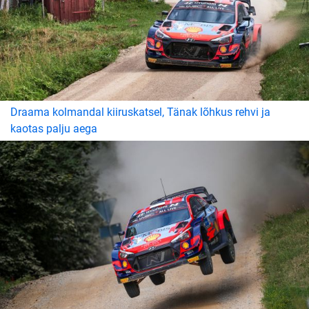
Draama kolmandal kiiruskatsel, Tänak lõhkus rehvi ja
kaotas palju aega