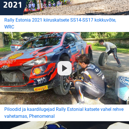
Rally Estonia 2021 kiiruskatsete SS14-SS17 kokkuvõte,
WRC
Piloodid ja kaardilugejad Rally Estonial katsete vahel rehve
vahetamas, Phenomenal