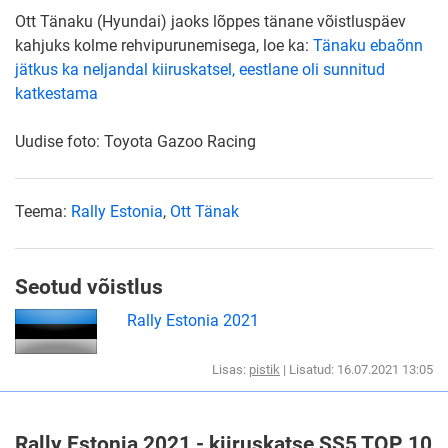
Ott Tänaku (Hyundai) jaoks lõppes tänane võistluspäev
kahjuks kolme rehvipurunemisega, loe ka:
Tänaku ebaõnn
jätkus ka neljandal kiiruskatsel, eestlane oli sunnitud
katkestama
Uudise foto: Toyota Gazoo Racing
Teema:
Rally Estonia
,
Ott Tänak
Seotud võistlus
Rally Estonia 2021
Lisas:
pistik
| Lisatud: 16.07.2021 13:05
Rally Estonia 2021 - kiiruskatse SS5 TOP 10