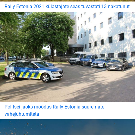
Rally Estonia 2021 külastajate seas tuvastati 13 nakatunut
Politsei jaoks möödus Rally Estonia suuremate
vahejuhtumiteta