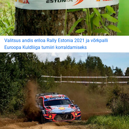
Valitsus andis eriloa Rally Estonia 2021 ja võrkpalli
Euroopa Kuldliiga turniiri korraldamiseks