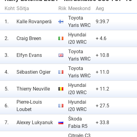
Koht
Sõitja
Riik
Meeskond
Aeg
Toyota
1.
Kalle Rovanperä
9:39.7
Yaris WRC
Hyundai
2.
Craig Breen
+ 4.6
i20 WRC
Toyota
3.
Elfyn Evans
+ 10.8
Yaris WRC
Toyota
4.
Sébastien Ogier
+ 11.0
Yaris WRC
Hyundai
5.
Thierry Neuville
+ 11.2
i20 WRC
Pierre-Louis
Hyundai
6.
+ 27.5
Loubet
i20 WRC
Škoda
7.
Alexey Lukyanuk
+ 33.8
Fabia R5
Citroën C3