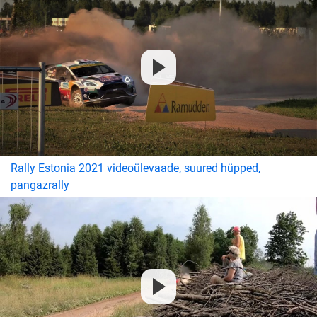
Rally Estonia 2021 videoülevaade, suured hüpped,
pangazrally