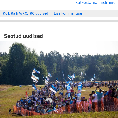
katkestama - Eelmine
Kõik Ralli, WRC, IRC uudised
Lisa kommentaar
Seotud uudised