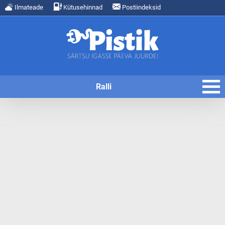
Ilmateade
Kütusehinnad
Postiindeksid
Ralli