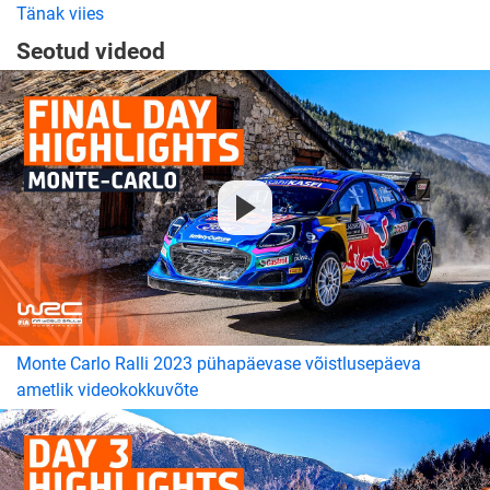
Tänak viies
Seotud videod
Monte Carlo Ralli 2023 pühapäevase võistlusepäeva
ametlik videokokkuvõte