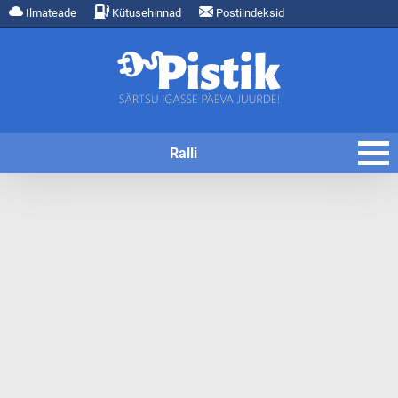
Ilmateade
Kütusehinnad
Postiindeksid
Ralli