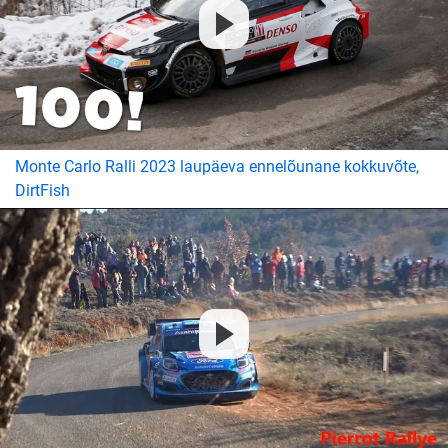
Monte Carlo Ralli 2023 laupäeva ennelõunane kokkuvõte,
DirtFish