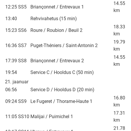
14.55
12:25
SS5
Briançonnet / Entrevaux 1
km
13:40
Rehvivahetus (15 min)
18.33
15:23
SS6
Roure / Roubion / Beuil 2
km
19.79
16:36
SS7
Puget-Théniers / Saint-Antonin 2
km
14.55
17:39
SS8
Briançonnet / Entrevaux 2
km
19:54
Service C / Hooldus C (50 min)
21. jaanuar
06:56
Service D / Hooldus D (20 min)
16.80
09:24
SS9
Le Fugeret / Thorame-Haute 1
km
17.31
11:05
SS10
Malijai / Puimichel 1
km
21.78