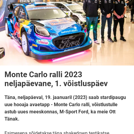
Monte Carlo ralli 2023
neljapäevane, 1. võistluspäev
Täna, neljapäeval, 19. jaanuaril (2023) saab stardipaugu
uue hooaja avaetapp - Monte Carlo ralli, võistlustulle
astub uues meeskonnas, M-Sport Ford, ka meie Ott
Tänak.
Esimesena sõidetakse täna shakedown testikatse