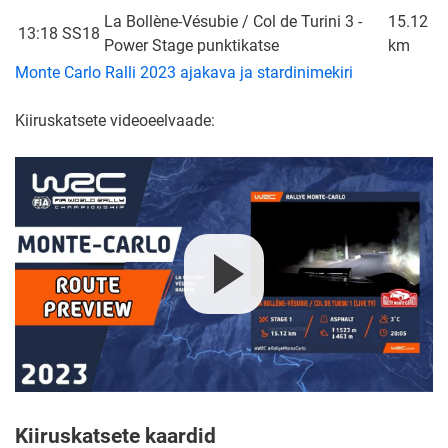
La Bollène-Vésubie / Col de Turini 3 -
15.12
13:18
SS18
Power Stage punktikatse
km
Monte Carlo Ralli 2023 ajakava ja stardinimekiri
Kiiruskatsete videoeelvaade:
Kiiruskatsete kaardid