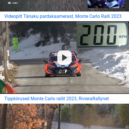
Videopilt Tänaku pardakaamerast, Monte Carlo Ralli 2023
Tippkiirused Monte Carlo rallil 2023, RivieraRallynet