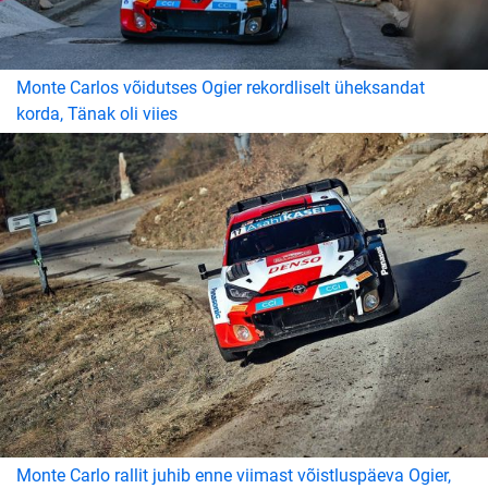
Monte Carlos võidutses Ogier rekordliselt üheksandat
korda, Tänak oli viies
Monte Carlo rallit juhib enne viimast võistluspäeva Ogier,