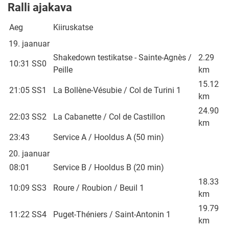
Ralli ajakava
Aeg
Kiiruskatse
19. jaanuar
Shakedown testikatse - Sainte-Agnès /
2.29
10:31
SS0
Peille
km
15.12
21:05
SS1
La Bollène-Vésubie / Col de Turini 1
km
24.90
22:03
SS2
La Cabanette / Col de Castillon
km
23:43
Service A / Hooldus A (50 min)
20. jaanuar
08:01
Service B / Hooldus B (20 min)
18.33
10:09
SS3
Roure / Roubion / Beuil 1
km
19.79
11:22
SS4
Puget-Théniers / Saint-Antonin 1
km