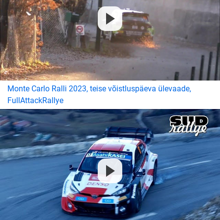
Monte Carlo Ralli 2023, teise võistluspäeva ülevaade,
FullAttackRallye