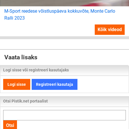
M-Sport reedese võistluspäeva kokkuvõte, Monte Carlo
Ralli 2023
Kõik videod
Vaata lisaks
Logi sisse või registreeri kasutajaks
Logi sisse
Registreeri kasutaja
Otsi Pistik.net portaalist
Otsi
kogu
Otsi
lehelt