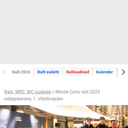
Ralli 2026
Ralli esileht
Ralliuudised
Kalender
Tul
Ralli, WRC, IRC uudised
» Monte Carlo ralli 2023
neljapäevane, 1. võistluspäev