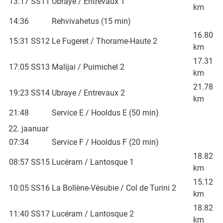
13:17
SS11
Ubraye / Entrevaux 1
km
14:36
Rehvivahetus (15 min)
16.80
15:31
SS12
Le Fugeret / Thorame-Haute 2
km
17.31
17:05
SS13
Malijai / Puimichel 2
km
21.78
19:23
SS14
Ubraye / Entrevaux 2
km
21:48
Service E / Hooldus E (50 min)
22. jaanuar
07:34
Service F / Hooldus F (20 min)
18.82
08:57
SS15
Lucéram / Lantosque 1
km
15.12
10:05
SS16
La Bollène-Vésubie / Col de Turini 2
km
18.82
11:40
SS17
Lucéram / Lantosque 2
km