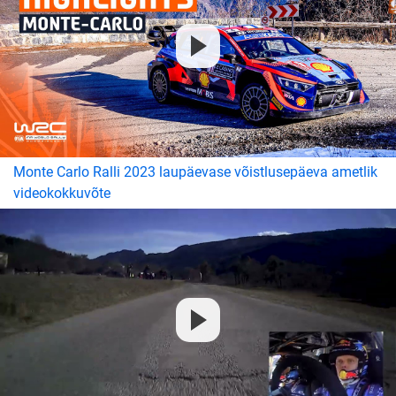
Monte Carlo Ralli 2023 laupäevase võistlusepäeva ametlik
videokokkuvõte