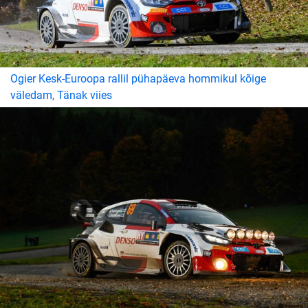
Ogier Kesk-Euroopa rallil pühapäeva hommikul kõige
väledam, Tänak viies