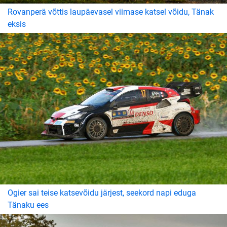
Rovanperä võttis laupäevasel viimase katsel võidu, Tänak
eksis
Ogier sai teise katsevõidu järjest, seekord napi eduga
Tänaku ees