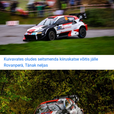
Kuivavates oludes seitsmenda kiiruskatse võitis jälle
Rovanperä, Tänak neljas