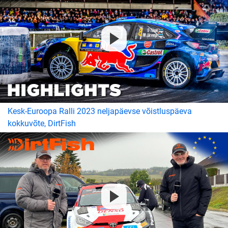
Kesk-Euroopa Ralli 2023 neljapäevse võistluspäeva
kokkuvõte, DirtFish