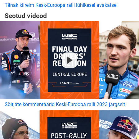
Tänak kiireim Kesk-Euroopa ralli lühikesel avakatsel
Seotud videod
Sõitjate kommentaarid Kesk-Euroopa ralli 2023 järgselt