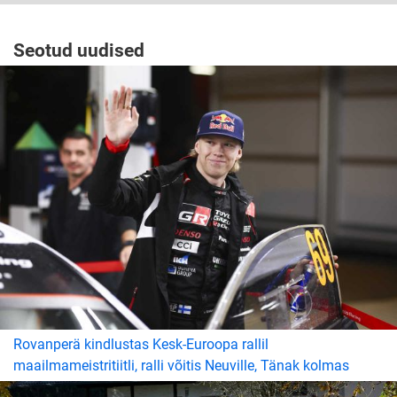
Seotud uudised
Rovanperä kindlustas Kesk-Euroopa rallil
maailmameistritiitli, ralli võitis Neuville, Tänak kolmas