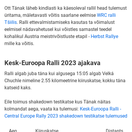
Ott Tänak läheb kindlasti ka käesoleval rallil head tulemust
üritama, mäletavasti võitis saarlane eelmise
WRC ralli
Tšiilis
. Ralli ettevalmistamiseks kasutas ta võimalust
eelmisel nädavahetusel kui võistles sarnastel teedel
kohalikul Austria meistrivõistluste etapil -
Herbst Rallye
mille ka võitis.
Kesk-Euroopa Ralli 2023 ajakava
Ralli algab juba täna kui algusega 15:05 algab Velká
Chuchle nimeline 2.55 kilomeetrine kiiruskatse, kokku täna
katseid kaks.
Eile toimus shakedown testikatse kus Tänak näitas
kolmandat aega, vaata ka tulemusi:
Kesk-Euroopa Ralli -
Central Europe Rally 2023 shakedown testikatse tulemused
Aeg
Kiiruskatse
Distants