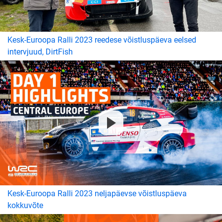
Kesk-Euroopa Ralli 2023 reedese võistluspäeva eelsed
intervjuud, DirtFish
Kesk-Euroopa Ralli 2023 neljapäevse võistluspäeva
kokkuvõte