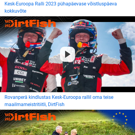
Kesk-Euroopa Ralli 2023 pühapäevase võistluspäeva
kokkuvõte
Rovanperä kindlustas Kesk-Euroopa rallil oma teise
maailmameistritiitli, DirtFish