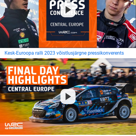
Kesk-Euroopa ralli 2023 võistlusjärgne pressikonverents