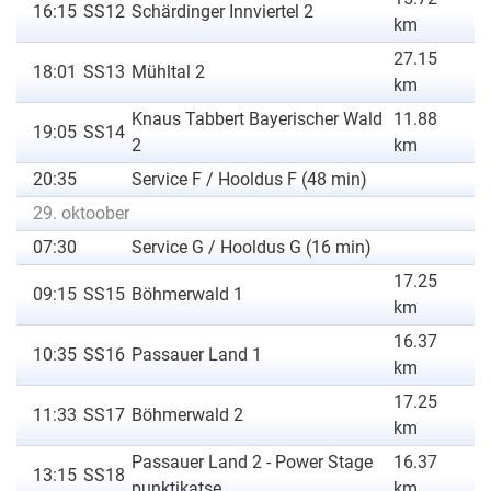
16:15
SS12
Schärdinger Innviertel 2
km
27.15
18:01
SS13
Mühltal 2
km
Knaus Tabbert Bayerischer Wald
11.88
19:05
SS14
2
km
20:35
Service F / Hooldus F (48 min)
29. oktoober
07:30
Service G / Hooldus G (16 min)
17.25
09:15
SS15
Böhmerwald 1
km
16.37
10:35
SS16
Passauer Land 1
km
17.25
11:33
SS17
Böhmerwald 2
km
Passauer Land 2 - Power Stage
16.37
13:15
SS18
punktikatse
km