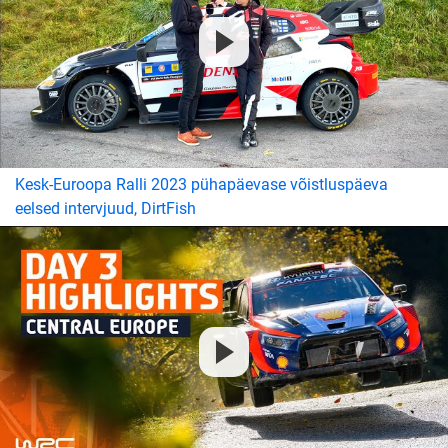
Kesk-Euroopa Ralli 2023 pühapäevase võistluspäeva
eelsed intervjuud, DirtFish