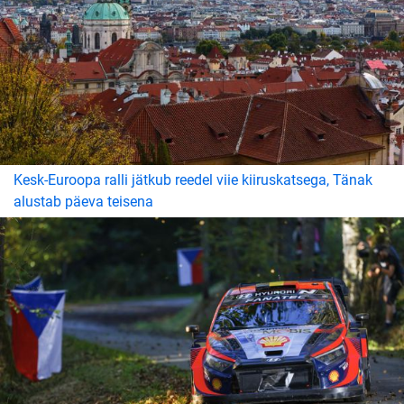
Kesk-Euroopa ralli jätkub reedel viie kiiruskatsega, Tänak
alustab päeva teisena