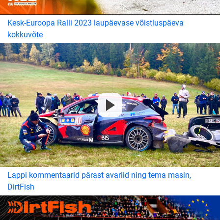
Kesk-Euroopa Ralli 2023 laupäevase võistluspäeva
kokkuvõte
Lappi kommentaarid pärast avariid ning tema masin,
DirtFish