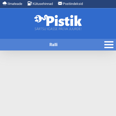
Ilmateade
Kütusehinnad
Postiindeksid
Ralli