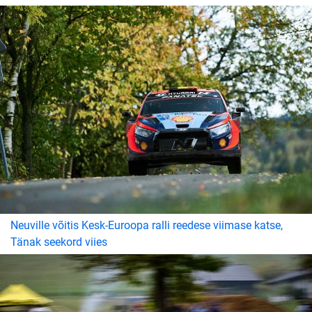
Neuville võitis Kesk-Euroopa ralli reedese viimase katse,
Tänak seekord viies