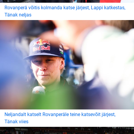
Rovanperä võitis kolmanda katse järjest, Lappi katkestas,
Tänak neljas
Neljandalt katselt Rovanperäle teine katsevõit järjest,
Tänak viies