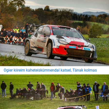
Ogier kiireim kaheteiskümnendal katsel, Tänak kolmas