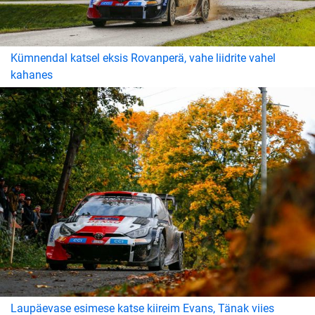
Kümnendal katsel eksis Rovanperä, vahe liidrite vahel
kahanes
Laupäevase esimese katse kiireim Evans, Tänak viies