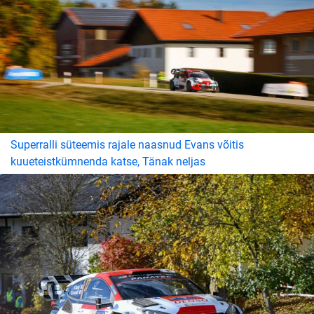
Superralli süteemis rajale naasnud Evans võitis
kuueteistkümnenda katse, Tänak neljas