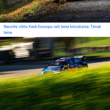
Neuville võitis Kesk-Euroopa ralli teise kiiruskatse, Tänak
teine