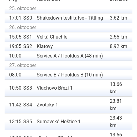
25. oktoober
17:01
SS0
Shakedown testikatse - Tittling
3.62 km
26. oktoober
15:05
SS1
Velká Chuchle
2.55 km
19:05
SS2
Klatovy
8.92 km
10:00
Service A / Hooldus A (48 min)
27. oktoober
08:00
Service B / Hooldus B (10 min)
13.66
10:50
SS3
Vlachovo Březí 1
km
23.81
11:42
SS4
Zvotoky 1
km
23.43
13:15
SS5
Šumavské Hoštice 1
km
13.66