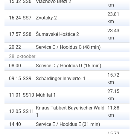
15:32
SS6
Vlachovo Březí 2
km
23.81
16:24
SS7
Zvotoky 2
km
23.43
17:57
SS8
Šumavské Hoštice 2
km
20:22
Service C / Hooldus C (48 min)
28. oktoober
08:00
Service D / Hooldus D (16 min)
15.72
09:15
SS9
Schärdinger Innviertel 1
km
27.15
11:01
SS10
Mühltal 1
km
Knaus Tabbert Bayerischer Wald
11.88
12:05
SS11
1
km
14:40
Service E / Hooldus E (31 min)
15.72