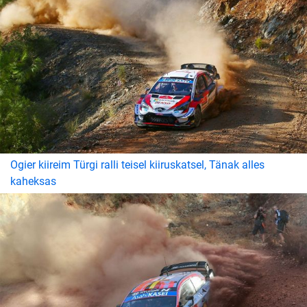
Ogier kiireim Türgi ralli teisel kiiruskatsel, Tänak alles
kaheksas