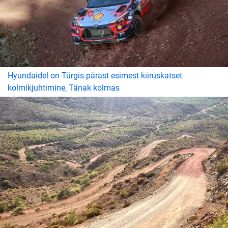
Hyundaidel on Türgis pärast esimest kiiruskatset
kolmikjuhtimine, Tänak kolmas