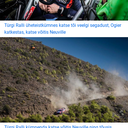
Türgi Ralli üheteistkümnes katse tõi veelgi segadust, Ogier
katkestas, katse võitis Neuville
Türgi Ralli kümnenda katse võitis Neuville ning tõusis