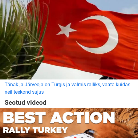
Tänak ja Järveoja on Türgis ja valmis ralliks, vaata kuidas
neil teekond sujus
Seotud videod