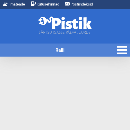
Ilmateade
Kütusehinnad
Postiindeksid
Ralli