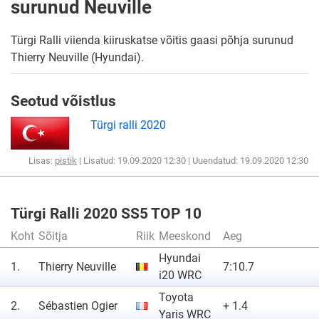
surunud Neuville
Türgi Ralli viienda kiiruskatse võitis gaasi põhja surunud
Thierry Neuville (Hyundai).
Seotud võistlus
Türgi ralli 2020
Lisas:
pistik
| Lisatud: 19.09.2020 12:30 | Uuendatud: 19.09.2020 12:30
Türgi Ralli 2020 SS5 TOP 10
Koht
Sõitja
Riik
Meeskond
Aeg
Hyundai
1.
Thierry Neuville
7:10.7
i20 WRC
Toyota
2.
Sébastien Ogier
+ 1.4
Yaris WRC