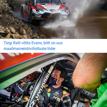
Türgi Ralli võitis Evans, britt on uus
maailmameistrivõistluste liider