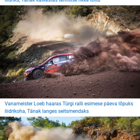
Vanameister Loeb haaras Türgi ralli esimese päeva lõpuks
liidrikoha, Tänak langes seitsmendaks