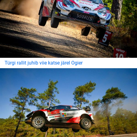
Türgi rallit juhib viie katse järel Ogier