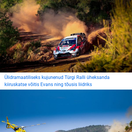
Ülidramaatiliseks kujunenud Türgi Ralli üheksanda
kiiruskatse võitis Evans ning tõusis liidriks