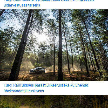
üldarvestuses teiseks
Türgi Ralli üldseis pärast ülikeeruliseks kujunenud
üheksandat kiiruskatset