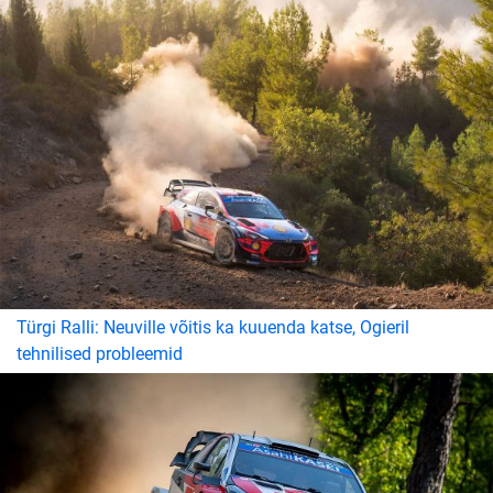
Türgi Ralli: Neuville võitis ka kuuenda katse, Ogieril
tehnilised probleemid