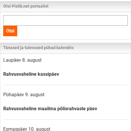
Otsi Pistik.net portaalist
Otsi
kogu
Otsi
lehelt
Tänased ja tulevased pühad kalendris
Laupäev 8. august
Rahvusvaheline kassipäev
Pühapäev 9. august
Rahvusvaheline maailma põlisrahvaste päev
Esmaspäev 10. august