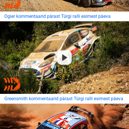
Ogier kommentaarid pärast Türgi ralli esimest päeva
Greensmith kommentaarid pärast Türgi ralli esimest päeva