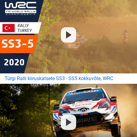
Türgi Ralli kiiruskatsete SS3 - SS5 kokkuvõte, WRC