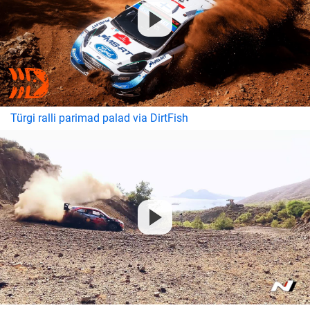
Türgi ralli parimad palad via DirtFish