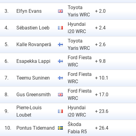
Toyota
3.
Elfyn Evans
+ 2.0
Yaris WRC
Hyundai
4.
Sébastien Loeb
+ 2.4
i20 WRC
Toyota
5.
Kalle Rovanperä
+ 2.6
Yaris WRC
Ford Fiesta
6.
Esapekka Lappi
+ 9.8
WRC
Ford Fiesta
7.
Teemu Suninen
+ 10.1
WRC
Ford Fiesta
8.
Gus Greensmith
+ 17.0
WRC
Pierre-Louis
Hyundai
9.
+ 23.6
Loubet
i20 WRC
Škoda
10.
Pontus Tidemand
+ 26.4
Fabia R5