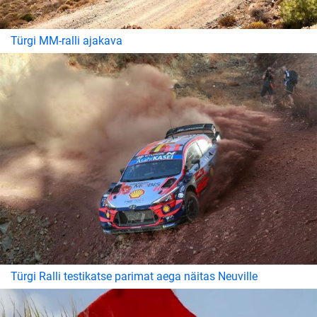
Türgi MM-ralli ajakava
Türgi Ralli testikatse parimat aega näitas Neuville