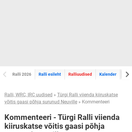
Ralli 2026
Ralli esileht
Ralliuudised
Kalender
Tul
Ralli, WRC, IRC uudised
»
Türgi Ralli viienda kiiruskatse
võitis gaasi põhja surunud Neuville
» Kommenteeri
Kommenteeri - Türgi Ralli viienda
kiiruskatse võitis gaasi põhja