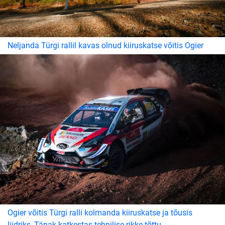
Neljanda Türgi rallil kavas olnud kiiruskatse võitis Ogier
Ogier võitis Türgi ralli kolmanda kiiruskatse ja tõusis
liidriks, Tänak katkestas tehnilise rikke tõttu