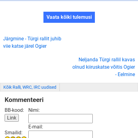
Vaata kõiki tulemusi
Järgmine - Türgi rallit juhib
viie katse järel Ogier
Neljanda Türgi rallil kavas
olnud kiiruskatse võitis Ogier
- Eelmine
Kõik Ralli, WRC, IRC uudised
Kommenteeri
BB-kood:
Nimi:
E-mail:
Smailid: