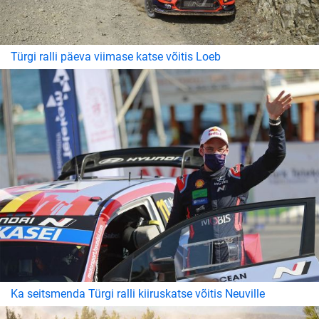
Türgi ralli päeva viimase katse võitis Loeb
Ka seitsmenda Türgi ralli kiiruskatse võitis Neuville