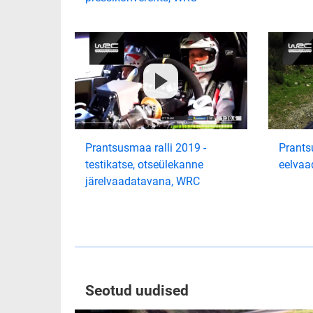
Prantsusmaa ralli 2019 -
Prants
testikatse, otseülekanne
eelvaa
järelvaadatavana, WRC
Seotud uudised