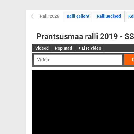
Ralli 2026
Ralli esileht
Ralliuudised
Ka
Prantsusmaa ralli 2019 - SS
Videod
Popimad
+ Lisa video
O