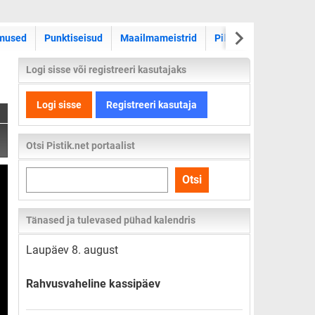
WRC ralli
mused
Punktiseisud
Maailmameistrid
Pildid
Videod
Logi sisse või registreeri kasutajaks
Logi sisse
Registreeri kasutaja
Otsi Pistik.net portaalist
Otsi
Otsi
kogu
lehelt
Tänased ja tulevased pühad kalendris
Laupäev 8. august
Rahvusvaheline kassipäev