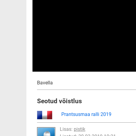
Bavella
Seotud võistlus
Prantsusmaa ralli 2019
Lisas:
pistik