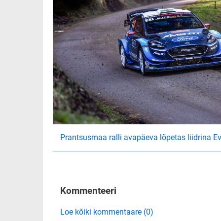
Prantsusmaa ralli avapäeva lõpetas liidrina E
Kommenteeri
Loe kõiki kommentaare (0)