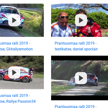
usmaa ralli 2019 -
Prantsusmaa ralli 2019 -
atse, GHrallyemotion
testikatse, daniel spoclair
usmaa ralli 2019 -
tse, Rallye Passion34
Prantsusmaa ralli 2019 -