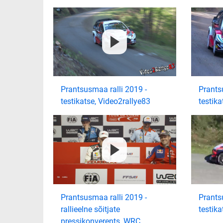
Prantsusmaa ralli 2019 -
Prants
testikatse, Video2rallye83
testik
Prantsusmaa ralli 2019 -
Prants
rallieelne sõitjate
testika
pressikonverents, WRC