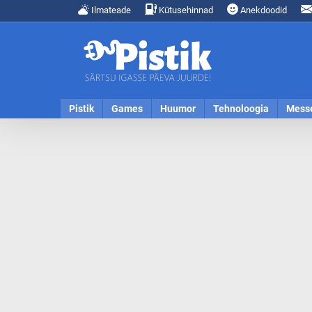
Ilmateade
Kütusehinnad
Anekdoodid
Pistik
Games
Huumor
Tehnoloogia
Mess