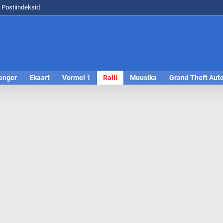
Postiindeksid
enger
Ekaart
Vormel 1
Ralli
Muusika
Grand Theft Aut