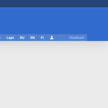
Logi
o
Laps
RU
EN
FI
Sisukaart
sisse