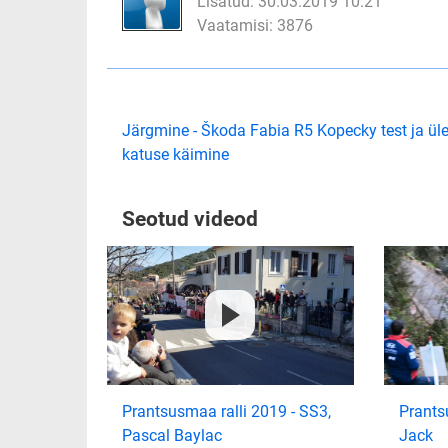
Lisatud: 30.03.2019 10:21
Vaatamisi: 3876
Järgmine - Škoda Fabia R5 Kopecky test ja ül
katuse käimine
Seotud videod
Prantsusmaa ralli 2019 - SS3,
Prants
Pascal Baylac
Jack