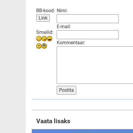
BB-kood:
Nimi:
E-mail:
Smailid:
Kommentaar:
Postita
Vaata lisaks