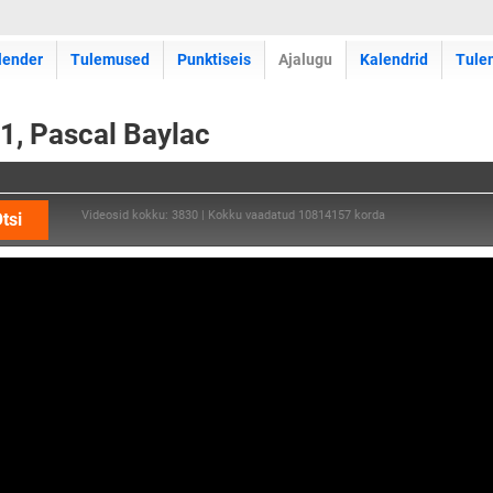
lender
Tulemused
Punktiseis
Ajalugu
Kalendrid
Tule
1, Pascal Baylac
Videosid kokku: 3830 | Kokku vaadatud 10814157 korda
tsi