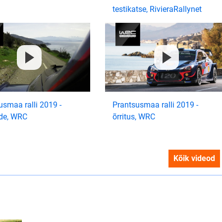
testikatse, RivieraRallynet
usmaa ralli 2019 -
Prantsusmaa ralli 2019 -
de, WRC
õrritus, WRC
Kõik videod