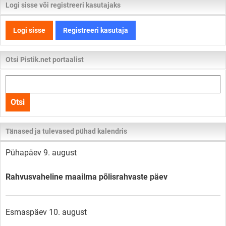
Logi sisse või registreeri kasutajaks
Logi sisse
Registreeri kasutaja
Otsi Pistik.net portaalist
Otsi
kogu
Otsi
lehelt
Tänased ja tulevased pühad kalendris
Pühapäev 9. august
Rahvusvaheline maailma põlisrahvaste päev
Esmaspäev 10. august