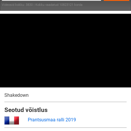
Videosid kokku: 3830 | Kokku vaadatud 10823121 korda
Shakedown
Seotud võistlus
Prantsusmaa ralli 2019