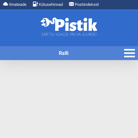
Ilmateade
Kütusehinnad
Postiindeksid
Ralli