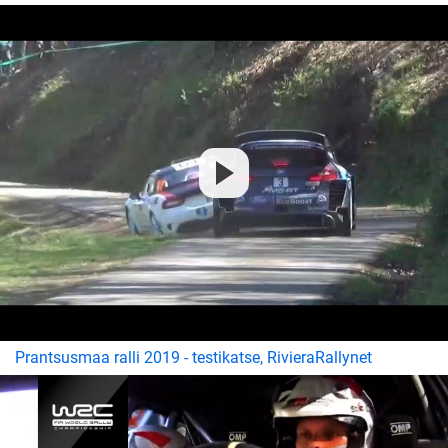
Prantsusmaa ralli 2019 - testikatse, RivieraRallynet