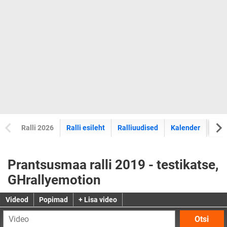
Ralli 2026
Ralli esileht
Ralliuudised
Kalender
Tul
Prantsusmaa ralli 2019 - testikatse,
GHrallyemotion
Videod
Popimad
+ Lisa video
Otsi