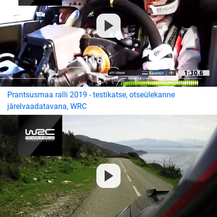
Prantsusmaa ralli 2019 - testikatse, otseülekanne
järelvaadatavana, WRC