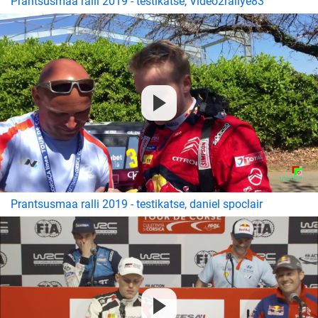
Prantsusmaa ralli 2019 - testikatse, Video2rallye83
Prantsusmaa ralli 2019 - testikatse, daniel spoclair