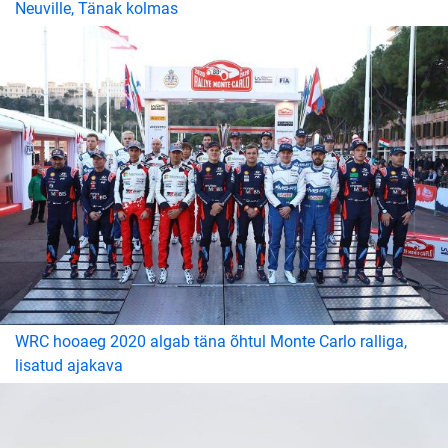
Neuville, Tänak kolmas
WRC hooaeg 2020 algab täna õhtul Monte Carlo ralliga,
lisatud ajakava