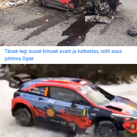
Tänak tegi suurel kiirusel avarii ja katkestas, rallit asus
juhtima Ogier