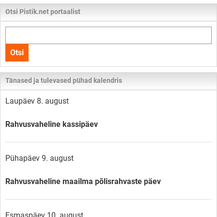
Otsi Pistik.net portaalist
Otsi
kogu
Otsi
lehelt
Tänased ja tulevased pühad kalendris
Laupäev 8. august
Rahvusvaheline kassipäev
Pühapäev 9. august
Rahvusvaheline maailma põlisrahvaste päev
Esmaspäev 10. august