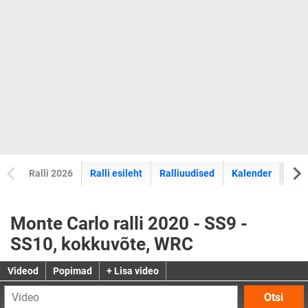
Ralli 2026
Ralli esileht
Ralliuudised
Kalender
Tul
Monte Carlo ralli 2020 - SS9 -
SS10, kokkuvõte, WRC
Videod
Popimad
+ Lisa video
Otsi