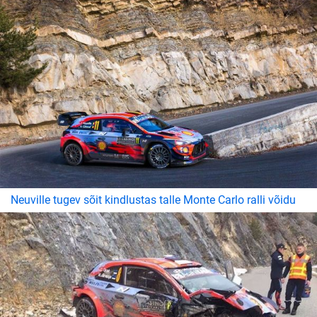
Neuville tugev sõit kindlustas talle Monte Carlo ralli võidu