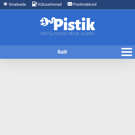
Ilmateade
Kütusehinnad
Postiindeksid
Ralli