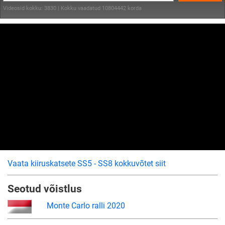
Videosid kokku: 3830 | Kokku vaadatud 10804442 korda
Vaata kiiruskatsete SS5 - SS8 kokkuvõtet siit
Seotud võistlus
Monte Carlo ralli 2020