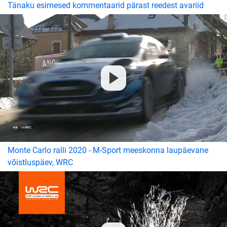
Tänaku esimesed kommentaarid pärast reedest avariid
Monte Carlo ralli 2020 - M-Sport meeskonna laupäevane
võistluspäev, WRC