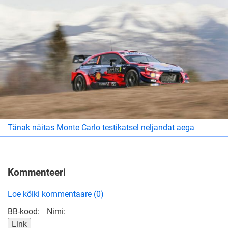
Tänak näitas Monte Carlo testikatsel neljandat aega
Kommenteeri
Loe kõiki kommentaare (0)
BB-kood:
Nimi: