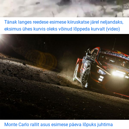
Tänak langes reedese esimese kiiruskatse järel neljandaks,
eksimus ühes kurvis oleks võinud lõppeda kurvalt (video)
Monte Carlo rallit asus esimese päeva lõpuks juhtima