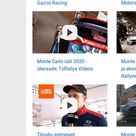
Gazoo Racing
Motors
Monte Carlo ralli 2020 -
Monte C
ülevaade, TzRallye Videos
ja eks
Rallye
Tänaku esimesed
Monte C