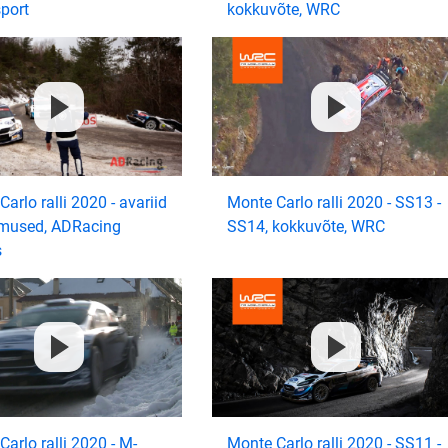
port
kokkuvõte, WRC
arlo ralli 2020 - avariid
Monte Carlo ralli 2020 - SS13 -
imused, ADRacing
SS14, kokkuvõte, WRC
s
arlo ralli 2020 - M-
Monte Carlo ralli 2020 - SS11 -