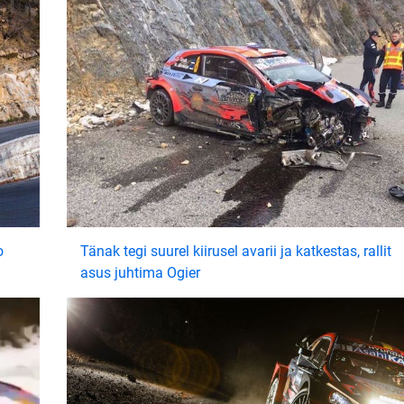
o
Tänak tegi suurel kiirusel avarii ja katkestas, rallit
asus juhtima Ogier