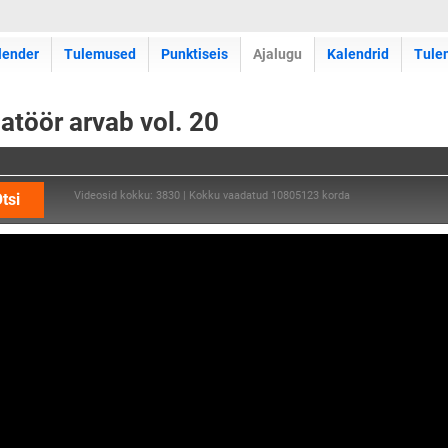
lender
Tulemused
Punktiseis
Ajalugu
Kalendrid
Tule
atöör arvab vol. 20
Videosid kokku: 3830 | Kokku vaadatud 10805123 korda
tsi