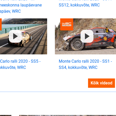
meeskonna laupäevane
SS12, kokkuvõte, WRC
uspäev, WRC
arlo ralli 2020 - SS5 -
Monte Carlo ralli 2020 - SS1 -
okkuvõte, WRC
SS4, kokkuvõte, WRC
Kõik videod