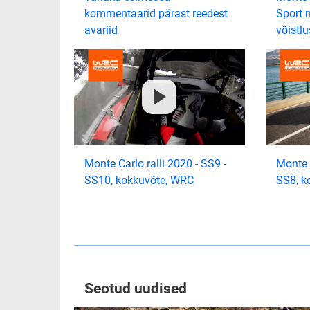
kommentaarid pärast reedest
Sport 
avariid
võistl
Monte Carlo ralli 2020 - SS9 -
Monte C
SS10, kokkuvõte, WRC
SS8, k
Seotud uudised