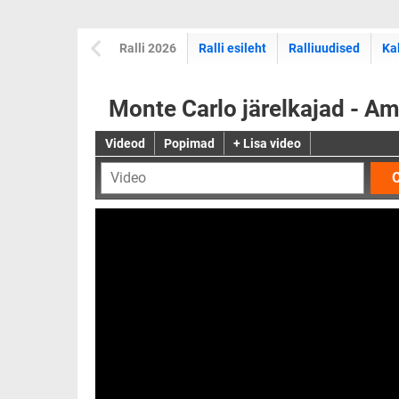
Ralli 2026
Ralli esileht
Ralliuudised
Ka
Monte Carlo järelkajad - Am
Videod
Popimad
+ Lisa video
O