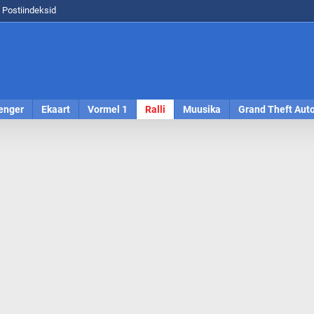
Postiindeksid
enger
Ekaart
Vormel 1
Ralli
Muusika
Grand Theft Aut