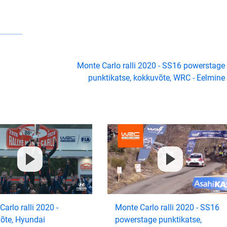
Monte Carlo ralli 2020 - SS16 powerstage
punktikatse, kokkuvõte, WRC - Eelmine
arlo ralli 2020 -
Monte Carlo ralli 2020 - SS16
õte, Hyundai
powerstage punktikatse,