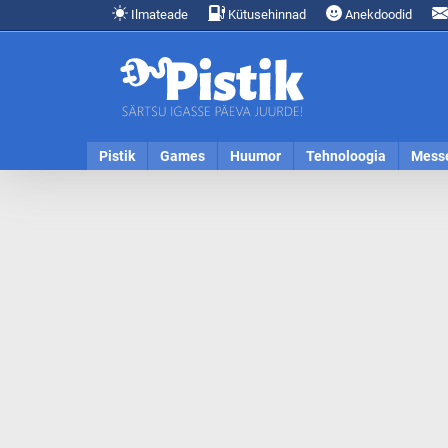
Ilmateade
Kütusehinnad
Anekdoodid
Pistik
Games
Huumor
Tehnoloogia
Mess