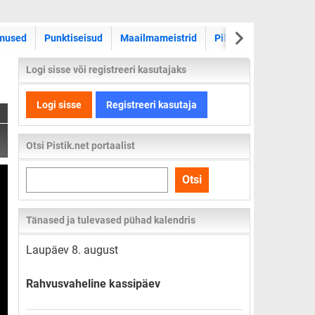
WRC ralli
mused
Punktiseisud
Maailmameistrid
Pildid
Videod
Logi sisse või registreeri kasutajaks
Logi sisse
Registreeri kasutaja
Otsi Pistik.net portaalist
Otsi
Otsi
kogu
lehelt
Tänased ja tulevased pühad kalendris
Laupäev 8. august
Rahvusvaheline kassipäev