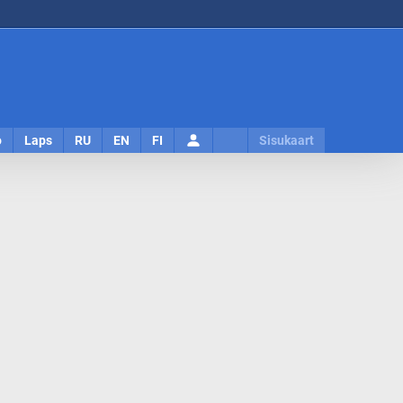
Logi
o
Laps
RU
EN
FI
Sisukaart
sisse