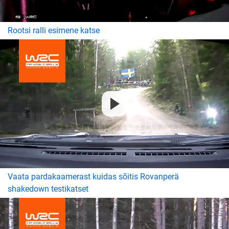
Rootsi ralli esimene katse
Vaata pardakaamerast kuidas sõitis Rovanperä
shakedown testikatset