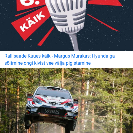
Rallisaade Kuues käik - Margus Murakas: Hyundaiga
sõitmine ongi kivist vee välja pigistamine