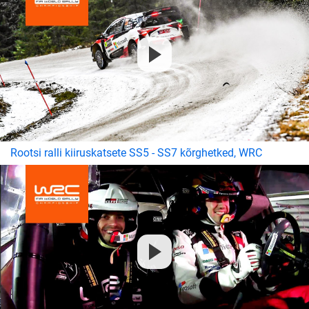
Rootsi ralli kiiruskatsete SS5 - SS7 kõrghetked, WRC