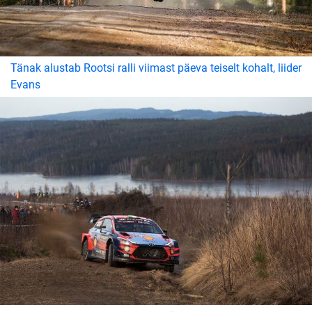
Tänak alustab Rootsi ralli viimast päeva teiselt kohalt, liider
Evans