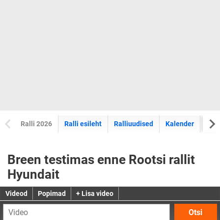
Ralli 2026
Ralli esileht
Ralliuudised
Kalender
Tul
Breen testimas enne Rootsi rallit
Hyundait
Videod
Popimad
+ Lisa video
Otsi