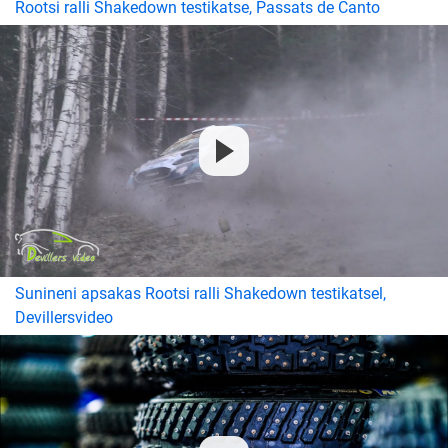
Rootsi ralli Shakedown testikatse, Passats de Canto
Sunineni apsakas Rootsi ralli Shakedown testikatsel,
Devillersvideo