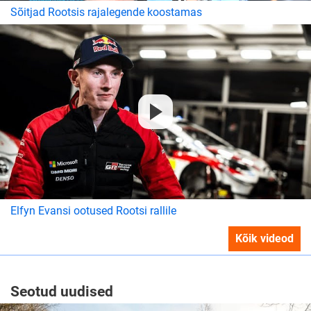
Sõitjad Rootsis rajalegende koostamas
Elfyn Evansi ootused Rootsi rallile
Kõik videod
Seotud uudised