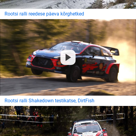
Rootsi ralli reedese päeva kõrghetked
Rootsi ralli Shakedown testikatse, DirtFish