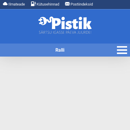
Ilmateade
Kütusehinnad
Postiindeksid
Ralli