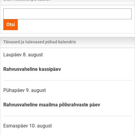
Otsi
kogu
Otsi
lehelt
Tänased ja tulevased pühad kalendris
Laupäev 8. august
Rahvusvaheline kassipäev
Pühapäev 9. august
Rahvusvaheline maailma põlisrahvaste päev
Esmaspäev 10. august