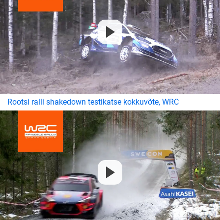
Rootsi ralli shakedown testikatse kokkuvõte, WRC