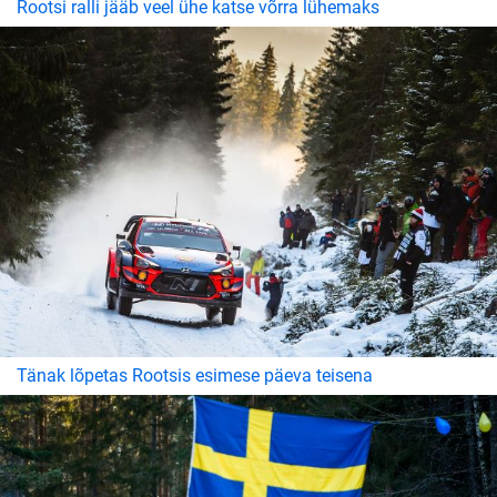
Rootsi ralli jääb veel ühe katse võrra lühemaks
Tänak lõpetas Rootsis esimese päeva teisena