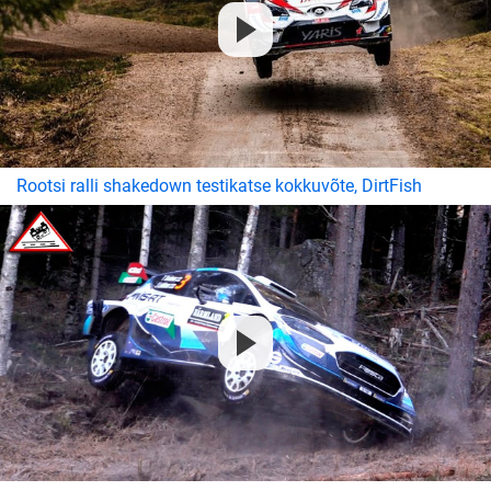
Rootsi ralli shakedown testikatse kokkuvõte, DirtFish