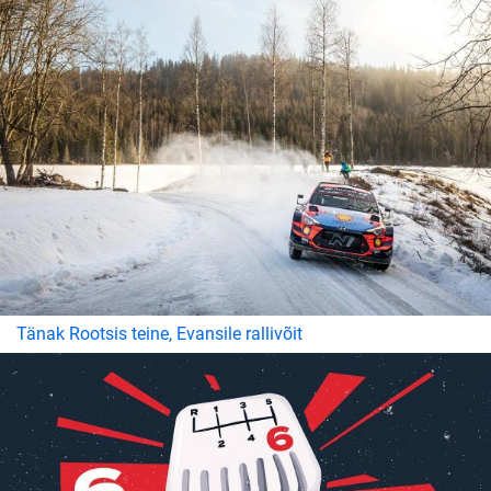
Tänak Rootsis teine, Evansile rallivõit