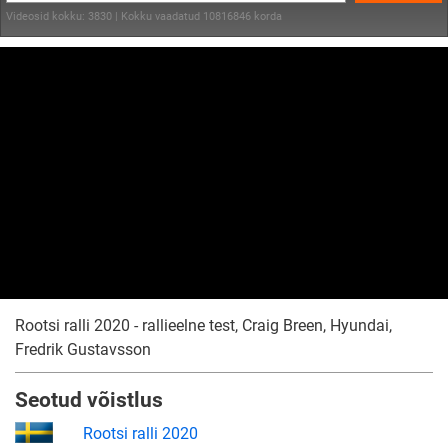
Videosid kokku: 3830 | Kokku vaadatud 10816846 korda
Rootsi ralli 2020 - rallieelne test, Craig Breen, Hyundai,
Fredrik Gustavsson
Seotud võistlus
Rootsi ralli 2020