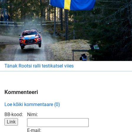
Tänak Rootsi ralli testikatsel viies
Kommenteeri
Loe kõiki kommentaare (0)
BB-kood:
Nimi:
E-mail: